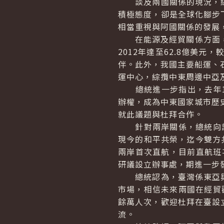
談及兩國關係的現況，總
積極態度，卻是全球化腳步
相當重視與阿國關係的發展
在能源及經貿關係方面，總
2012年達至62.8億美元
伴。此外，我國主要船運、
運中心，綜攬中東周邊中亞
總統進一步指出，去年11月
辦權，成為中東國家城市歷
就此議題與杜拜合作。
針對兩岸關係，總統向訪
現今的和平共榮，迄今雙方
兩岸首次直航，目前直航班次
研議設立辦事處，期進一步
總統認為，臺灣係東亞與
市場，相信未來兩國在經貿
餘萬人次，歡迎杜拜在臺設
流。