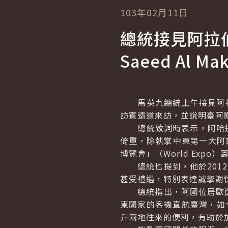
103年02月11日
總統接見阿拉
Saeed Al Ma
馬英九總統上午接見阿拉
訪賓遠道來訪，並說明臺阿
總統致詞時表示，阿哈邁
倚重，除執掌中東第一大阿
博覽會」（
World Expo
）
總統也提到，他於2012
甚受禮遇，特別表達誠摯謝
總統指出，阿國位居歐亞
東國家的客機直航臺灣，如
升兩地往來的便利，有助於