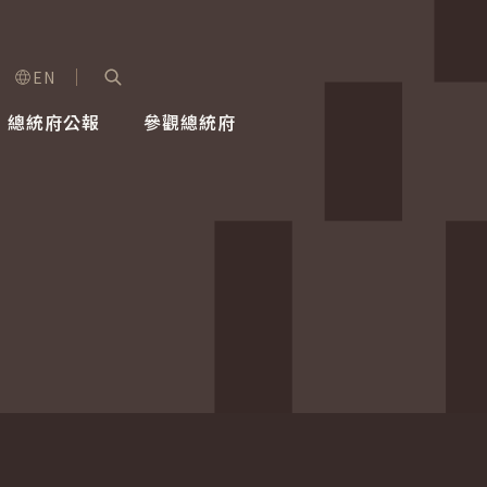
EN
字級選單
展開關鍵字搜尋
總統府公報
參觀總統府
健康台灣推動委員會
總統令
蕭美琴副總統
建築風華
全社會
每日活
行憲後
總統府
外交
網路相簿
國防