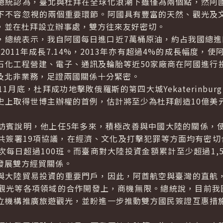
統認為，臺北與杜拜在全球化浪潮下雖僅為兩個點，然阿國
下不容忽視的兩個重要環節。阿國具有豐富的天然、觀光及
，並在杜拜設立辦事處，雙方往來友好密切。
統表示，我自阿國每日進口近7萬桶原油，約占我國總進
，較2011年成長7.14%，2013年亦有超過4%的成長幅度，
石化工程營建、電子、通訊及輪胎等近50家廠商在阿國進行
及北非業務，足證兩國關係十分緊密。
底，杜拜成功地擊敗俄羅斯的第四大城Yekaterinburg
史上取得世博主辦權的首例，估計將至少為杜拜創造10億美
賓說明，他上任5年多來，積極改善與中國大陸的關係，使
共簽署19項協議，在經濟、文化及打擊犯罪等方面均有密切
每日超過100班。而臺商對大陸投資金額累計至少超過1,
發展雙方經貿關係。
大陸貿易投資的重要門戶，因此，阿酋航空與臺灣的直航，
觀光等各項領域的合作開發上，商機無限。總統說，目前我
立機構推廣旅遊觀光，並盼進一步推動雙方國民簽證互惠措