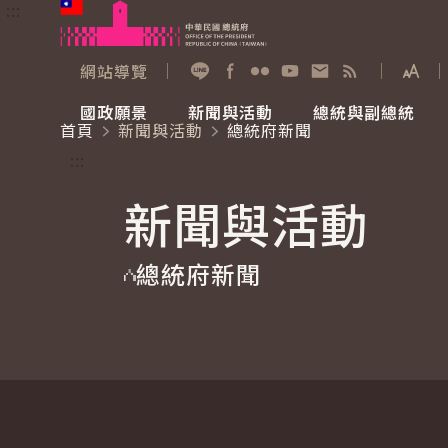
:::
跳到主要內容
中華民國總統府
網站導覽
展開
加入好友
Facebook
Flickr
YouTube
寫信給總統
RSS
國政願景
新聞與活動
總統與副總統
首頁
新聞與活動
總統府新聞
國政願景
新聞與活動
總統與副總統
參觀總統府
:::
新聞與活動
國家氣候變遷對策委員會
總統府新聞
賴清德總統
參觀資訊
總統府新聞
重要談話
影音頻道