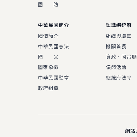
國 防
中華民國簡介
認識總統府
國情簡介
組織與職掌
中華民國憲法
機關首長
國 父
資政、國策
國家象徵
儀節活動
中華民國勳章
總統府法令
政府組織
網站