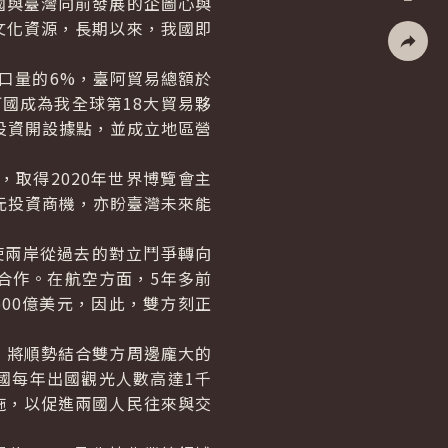
與臺灣向前發展的企圖心與
列印
文化資源，長期以來，我國即
社群分
口量的6%，臺阿貿易總額於
使阿國成為我全球第18大貿易夥
投資開設據點，並成立地區營
，取得2020年世界博覽會主
元投資商機，亦盼臺灣未來能
兩岸從過去的對立鬥爭轉向
合作。在航空方面，5年多前
500億美元，因此，雙方刻正
將順勢結合雙方周邊龐大的
國每年出國觀光人數高達1千
施，以促進兩國人民往來與交