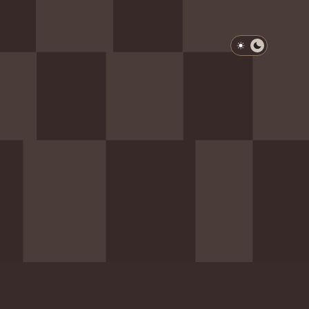
淺色模式
深色模式
防衛韌性委員會
動行程
歷任總統與副總統
展覽