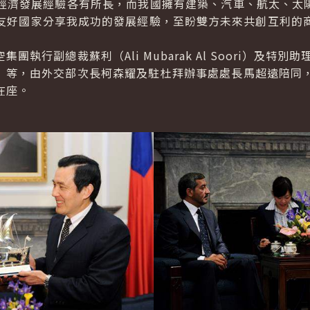
發展經驗各有所長，而我國擁有建築、汽車、航太、太陽
友好國家分享我成功的發展經驗，至盼雙方未來共創互利的
集團執行副總裁蘇利（
Ali Mubarak Al Soori
）及特別助
）等，由外交部次長柯森耀及駐杜拜辦事處處長馬超遠陪同
在座。