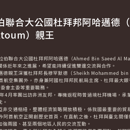
伯聯合大公國杜拜邦阿哈邁德（
ktoum
）親王
伯聯合大公國杜拜邦阿哈邁德（
Ahmed Bin Saeed Al M
關係近年來之進展，希望能持續促進雙邊交流與合作。
德親王深獲杜拜邦長穆罕默德（
Sheikh Mohammed bin 
酋航空集團外，亦身兼阿國杜拜邦民航局主席、杜拜最大銀行N
籌委會主委等重要職務。
年4月率團出訪非洲友邦，專機返程時曾過境杜拜機場，承
忱。
非交通樞紐，整體經濟策略開放積極，係我國最重要的貿易
今阿酋航空正開創歷史首頁，在直航之後，杜拜與臺北間僅
加強兩國、甚至兩個地區人民的交流互動。