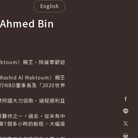
English
Ahmed Bin
aktoum
）親王，除誠摯歡迎
Rashid Al Maktoum
）親王
BD董事長及「2020世界
蒙阿國大力協助，過程順利且
Facebo
夥伴之ㄧ。過去，從未有中
加入好
需7個多小時的航程，大幅提
X