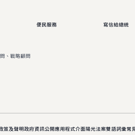
便民服務
寫信給總統
顧問、戰略顧問
政策及聲明
政府資訊公開
應用程式介面
陽光法案
雙語詞彙
常