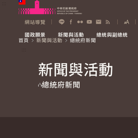
:::
跳到主要內容
中華民國總統府
網站導覽
展開
加入好友
Facebook
Flickr
YouTube
寫信給總統
RSS
國政願景
新聞與活動
總統與副總統
首頁
新聞與活動
總統府新聞
國政願景
新聞與活動
總統與副總統
參觀總統府
:::
新聞與活動
國家氣候變遷對策委員會
總統府新聞
賴清德總統
參觀資訊
總統府新聞
重要談話
影音頻道