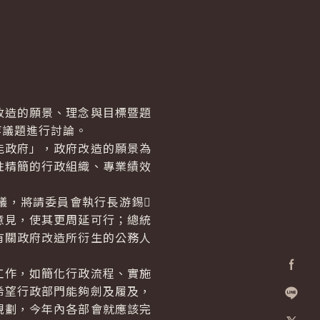
造的願景、理念與目標暨題
等議題進行討論。
政府」，政府改造的願景為
性精簡的行政組織、專業績效
，將請委員會執行長游錫
意見，使其更周延可行；總統
有關政府改造所衍生的公務人
作，如簡化行政流程、實施
Facebo
希望行政部門能夠劍及履及，
規劃，今年內各部會就應該完
加入好