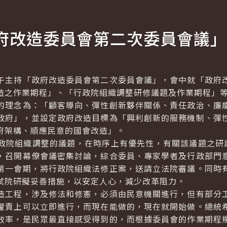
府改造委員會第二次委員會議」
主持「政府改造委員會第二次委員會議」，會中就「政府改
造之作業期程」、「行政院組織調整研修議題及作業期程」
理念為：「顧客導向、彈性創新夥伴關係、責任政治、廉能
政府」，並設定政府改造目標為「興利創新的服務機制、彈
府架構、順應民意的國會改造」。
院組織調整的議題，在時序上有優先性，有關該議題之研議
，召開幕僚會議密集討論，綜合委員、專家學者及行政部門
第一會期，將行政院組織法修正案，送請立法院審議。同時
試院研擬妥善措施，以安定人心，減少改革阻力。
工程，涉及修法和修憲，必須由民意機關進行，但有部分工
權責上可以立即進行，而現在能做的，現在就開始做。總統
效率，是民眾最直接感受得到的，而根據委員會的作業期程