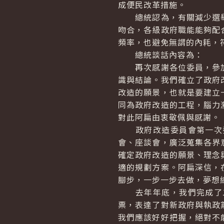
成便民改革措施。
總統認為，有關減少選舉
吻合，各級政府職能能夠配
頻率，也避免無謂的內耗，
總統談話內容為：
再次感謝各位委員，參加
識與結論。我們確立了政府
改造的願景，也就是要建立
同為政府改造的工程，腦力
對此阿扁由衷敬佩與感謝。
政府改造委員會第一次委
會、座談會，廣泛蒐集各界
確定政府改造的願景、理念
適的規劃方案。阿扁深信，
腳步，一步一步去做，夢想
去年年底，我們完成了二
票，表達了對新政府與執政
我們應該好好把握，絕對不