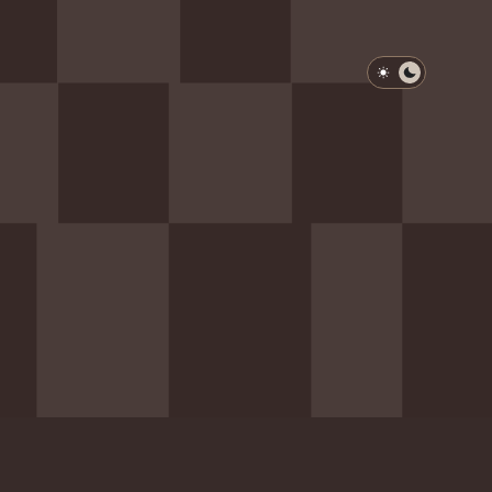
淺色模式
深色模式
防衛韌性委員會
動行程
歷任總統與副總統
展覽