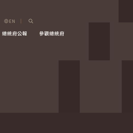
EN
字級選單
展開關鍵字搜尋
總統府公報
參觀總統府
健康台灣推動委員會
總統令
蕭美琴副總統
建築風華
全社會
每日活
行憲後
總統府
外交
網路相簿
國防