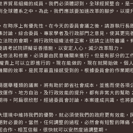
世界貿易組織的成員。我們必須體認到，全球經貿整合，是
到全球體系之中。為此，我們應該要加速改革的腳步，以提
在時序上有優先性。在今天的委員會議之後，請游執行長即
集討論，綜合委員、專家學者及行政部門之意見，使其更完
立法院的會期，將行政院組織法修正案，送請立法院審議。
要請考試院研擬妥善措施，以安定人心，減少改革阻力。
修法和修憲，必須要由民意機關來進行。但是有部分的工作
權責上可以立即進行的。現在能做的，現在就開始做。個
機關的效率，是民眾最直接感受到的。根據委員會的作業期
選舉種類的議案，將有助於節省社會成本，並進而使各項公
政運作、地方自治，及行政效能的提升，都有非常大的幫助
期待。阿扁很欣慰，經過委員會討論，本案達成共識，也將
環境中維持我們的優勢，就必須使我們的政府更有效能，民
絕對必要的。當然，任何調整的過程，必然會有短暫的陣痛
起合作、相互信賴，很快就可以安然度過調整期。