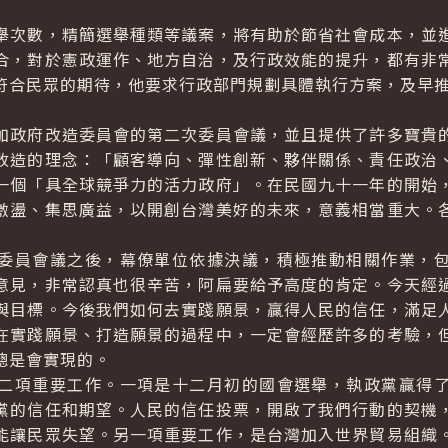
次數，精簡選舉種類等議案，將有助於節省社會成本，並進
合，對於憲政運作、地方自治，及行政效能的提升，都有非
符合民眾的期待，他要求行政部門規劃具體執行方案，及早
政府改造委員會的第二次委員會議，並且提供了許多寶貴的
改造的理念：「顧客導向、彈性創新、夥伴關係、責任政治
一個「具全球競爭力的活力政府」。在民國九十一年的開始
激盪、集思廣益，以開創台灣美好的未來，意義相當重大。
員會議之後，幕僚單位依據決議，積極推動相關作業，包
意見，非常認真也很辛苦，阿扁要給予高度的肯定。今天經
與目標。今後我們如何去實踐願景，贏得人民的信任，滿足
在實踐願景、打造願景的過程中，一定會經歷許多的考驗，
總是會實現的。
項重要工作。一項是十二月初的國會選舉，執政黨贏得了
黨的信任和期望。人民的信任投票，開啟了我們行動的契機
能讓民眾失望。另一項重要工作，是台灣加入世界貿易組織