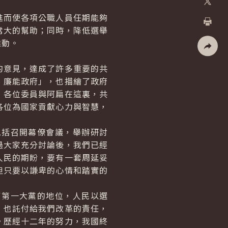
X
而使各項公職人員任期能夠
常大的幫助；同時，降低選舉
列印
推動。
社群分
意見，達成了許多重要的共
、廉能政府」，也描繪了政府
，各位委員與阿扁在這裏，共
各位為國家貢獻心力與智慧，
括召開幕僚會議，舉辦研討
過大家充分討論後，我們已經
人民的期盼，要有一套周延妥
但只要以謙卑的心情和踏實的
第一大黨的地位，人民以選
，也託付給我們改革的責任，
。歷經十二年的努力，我國終