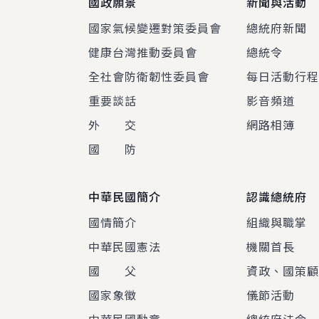
國政願景
新聞與活動
國家氣候變遷對策委員會
總統府新聞
健康台灣推動委員會
總統令
全社會防衛韌性委員會
每日活動行
重要談話
影音頻道
外 交
網路相簿
國 防
中華民國簡介
認識總統府
國情簡介
組織與職掌
中華民國憲法
機關首長
國 父
資政、國策
國家象徵
儀節活動