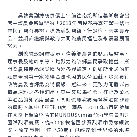
吳敦義副總統伉儷上午前往南投縣信義鄉農會出
席由該農會所舉辦的「2013年南投花卉嘉年華—踏雪
尋梅」開幕典禮，除為活動開鑼，行銷梅、茶等農產
品，並期許繼續與政府共同為農民福祉及永續發展而
努力。
副總統致詞時表示，信義鄉農會的歷屆理監事、
理事長及總幹事等，均戮力為該鄉農民爭取權益，所
開發農特產品深受國內外各界肯定，例如所開設的酒
莊是全國第一家獲得合法執照的民營酒莊，除榮獲行
政院農委會評鑑為特優級，近年來，更致力開發以青
梅為原料之各類酒品，其中又以馬拉桑、狂野及柔水
等酒品的知名度最高，同時也屢次獲得各種酒類競賽
的優勝。其中「狂野50度」酒品，2010年5月間參加
在國際上頗負盛名的MUNDUSvini葡萄酒學院舉辦之
國際烈酒競賽，從600多款各國參賽烈酒中勇奪銀賞
獎，除了證明「狂野50度」已經達到世界級的水準