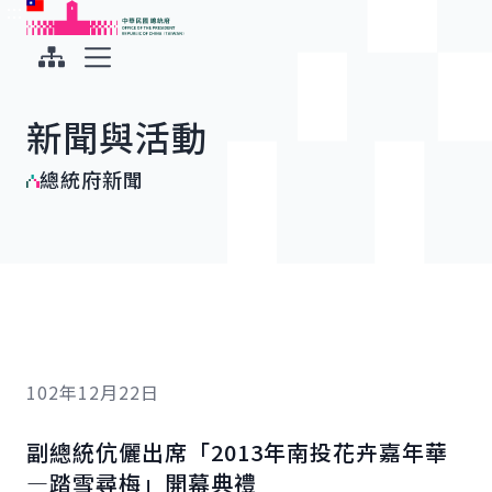
:::
:::
跳到主要內容
中華民國總統府
展開選單
新聞與活動
總統府新聞
102年12月22日
副總統伉儷出席「2013年南投花卉嘉年華
—踏雪尋梅」開幕典禮