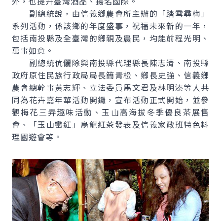
外，也提升臺灣酒品、揚名國際。
副總統說，由信義鄉農會所主辦的「踏雪尋梅」
系列活動，係該鄉的年度盛事，祝福未來新的一年，
包括南投縣及全臺灣的鄉親及農民，均能前程光明、
萬事如意。
副總統伉儷除與南投縣代理縣長陳志清、南投縣
政府原住民族行政局局長簡青松、鄉長史強、信義鄉
農會總幹事黃志輝、立法委員馬文君及林明溱等人共
同為花卉嘉年華活動開鑼，宣布活動正式開始，並參
觀梅花三弄趣味活動、玉山高海拔冬季優良茶展售
會、「玉山巒紅」烏龍紅茶發表及信義家政班特色料
理園遊會等。