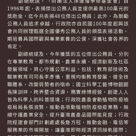
副總統說，「財團法人孫運璿學術基金會」自
1996年起，表揚傑出公務人員並提供最高100萬元的
獎助金，迄今共表揚48位傑出公務員；此外，為鼓勵
公務人員追求卓越，行政院亦自民國100年度起與該
會共同辦理甄選全國優秀公務人員的頒獎表揚活動，
期培養具國際觀與專業素養的公僕，深獲社會各界的
肯定。
副總統提及，今年獲獎的五位傑出公務員，分別
在專業教育、都市規劃、農業永續、經濟創新及社區
發展領域，齊心守護公眾利益。包括：教育部技術及
職業教育司司長李彥儀，重視均衡教育發展、健全技
職體系，改變弱勢者的宿命；國立科學工藝博物館館
長陳訓祥，跨界整合資源，務實綠博經營，創建人人
皆為科學人的科普環境；行政院農委會動植物防疫檢
疫局局長張淑賢，推動各項動植物防疫檢疫業務，無
縫守護農業安全，提升臺灣農產品國際能見度；行政
院經建會部門計劃處處長詹方冠，推動金融、電信等
服務業的市場開放，讓臺灣即時經濟資訊接軌國際；