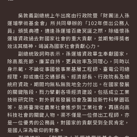
吳敦義副總統上午出席由行政院暨「財團法人孫
運璿學術基金會」所共同舉辦的「102年傑出公務人
員」頒獎典禮，適逢孫運璿百歲冥誕之際，除緬懷孫
運璿資政過去對國家社會的重大貢獻，並期勉得獎者
效法其精神，竭誠為國家社會貢獻心力。
副總統致詞時表示，孫運璿資政畢生奉獻國家，
除高風亮節、廉潔自持，更具效率及同理心，同時以
身示範，不論從事國營事業基層工程師、臺電公司總
經理，抑或擔任交通部長、經濟部長、行政院長及總
統府資政，期間均無私無我地全力付出。在國家發展
的關鍵階段，戮力擘劃各項經濟建設，包括成立工業
技術研究院、對外貿易發展協會及籌設新竹科學園區
等，是將臺灣從農業社會進步到工業社會，再邁向高
科技社會的關鍵人物。渠不僅是一位傑出工程師，亦
是一位優秀的公務員，對國家的貢獻受到全民肯定，
是國人深為敬仰的對象。