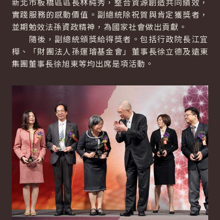
新北市板橋區區長林純秀，整合資源創造共同績效，
實踐服務的感動價值。副總統除祝賀與肯定獲獎者，
並期勉效法孫資政精神，為國家社會做出貢獻。
隨後，副總統頒獎給得獎者。包括行政院長江宜
樺、「財團法人孫運璿基金會」董事長徐立德及遠東
集團董事長徐旭東等均出席是項活動。