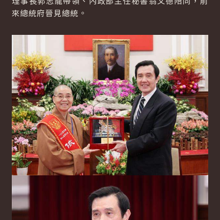
理事長郭志龍帶領、內政部主任秘書翁文德陪同，前
來總統府晉見總統。