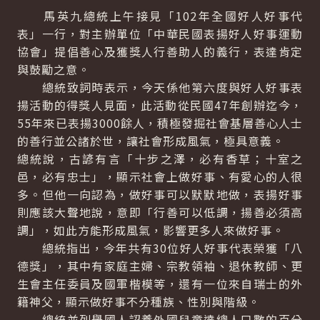
馬英九總統上午接見「102年全國好人好事代
表」一行，對主辦單位「中華民國表揚好人好事運動
協會」提倡善心及獲獎人行善助人的義行，表達肯定
與鼓勵之意。
總統致詞時表示，今天係他第六度與好人好事表
揚活動的得獎人見面，此活動從民國47年創辦迄今，
55年來已表揚3000餘人，積極發掘社會基層善心人士
的善行並公諸於世，讓社會形成風氣，極具意義。
總統說，古諺有言「十步之澤，必有香草；十室之
邑，必有忠士」，顯示社會上做好事、有愛心的人很
多。但他一向認為，做好事可以默默地做，表揚好事
則應該大聲地說，意即「行善可以低調，揚善必須高
調」，如此方能形成風氣，影響更多人來做好事。
總統指出，今年共有30位好人好事代表榮獲「八
德獎」，其中有家庭主婦、宗教領袖、退休教師、更
生會主任委員及國軍楷模等，還有一位來自瑞士的外
籍神父，顯示做好事不分種族、性別與階級。
總統並列舉國人認養外國兒童達總人口數的百分