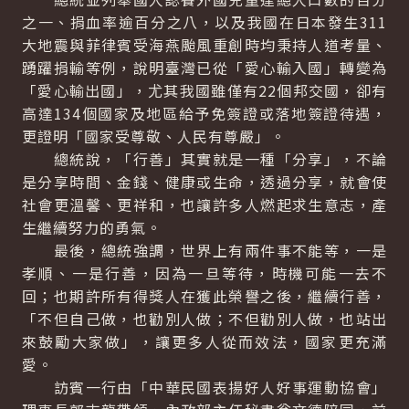
之一、捐血率逾百分之八，以及我國在日本發生311
大地震與菲律賓受海燕颱風重創時均秉持人道考量、
踴躍捐輸等例，說明臺灣已從「愛心輸入國」轉變為
「愛心輸出國」，尤其我國雖僅有22個邦交國，卻有
高達134個國家及地區給予免簽證或落地簽證待遇，
更證明「國家受尊敬、人民有尊嚴」。
總統說，「行善」其實就是一種「分享」，不論
是分享時間、金錢、健康或生命，透過分享，就會使
社會更溫馨、更祥和，也讓許多人燃起求生意志，產
生繼續努力的勇氣。
最後，總統強調，世界上有兩件事不能等，一是
孝順、一是行善，因為一旦等待，時機可能一去不
回；也期許所有得獎人在獲此榮譽之後，繼續行善，
「不但自己做，也勸別人做；不但勸別人做，也站出
來鼓勵大家做」，讓更多人從而效法，國家更充滿
愛。
訪賓一行由「中華民國表揚好人好事運動協會」