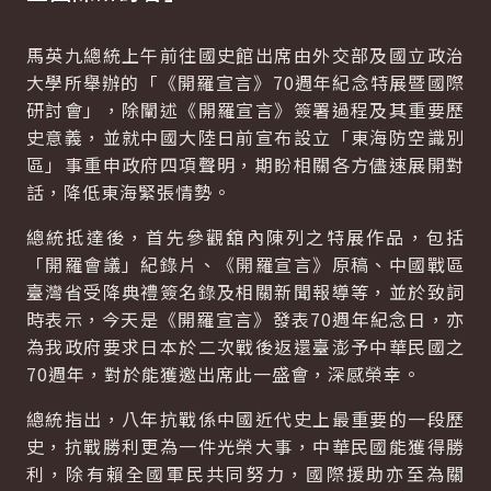
馬英九總統上午前往國史館出席由外交部及國立政治
大學所舉辦的「《開羅宣言》70週年紀念特展暨國際
研討會」，除闡述《開羅宣言》簽署過程及其重要歷
史意義，並就中國大陸日前宣布設立「東海防空識別
區」事重申政府四項聲明，期盼相關各方儘速展開對
話，降低東海緊張情勢。
總統抵達後，首先參觀舘內陳列之特展作品，包括
「開羅會議」紀錄片、《開羅宣言》原稿、中國戰區
臺灣省受降典禮簽名錄及相關新聞報導等，並於致詞
時表示，今天是《開羅宣言》發表70週年紀念日，亦
為我政府要求日本於二次戰後返還臺澎予中華民國之
70週年，對於能獲邀出席此一盛會，深感榮幸。
總統指出，八年抗戰係中國近代史上最重要的一段歷
史，抗戰勝利更為一件光榮大事，中華民國能獲得勝
利，除有賴全國軍民共同努力，國際援助亦至為關