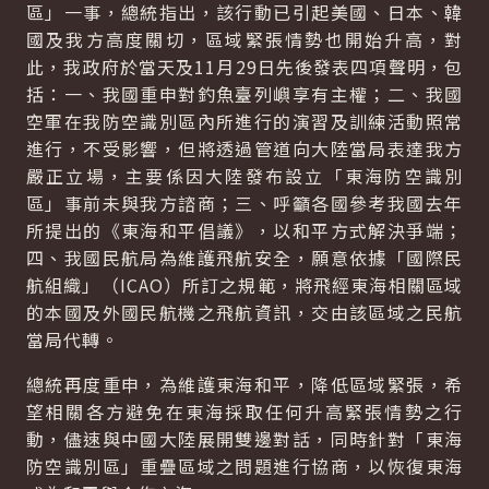
區」一事，總統指出，該行動已引起美國、日本、韓
國及我方高度關切，區域緊張情勢也開始升高，對
此，我政府於當天及11月29日先後發表四項聲明，包
括：一、我國重申對釣魚臺列嶼享有主權；二、我國
空軍在我防空識別區內所進行的演習及訓練活動照常
進行，不受影響，但將透過管道向大陸當局表達我方
嚴正立場，主要係因大陸發布設立「東海防空識別
區」事前未與我方諮商；三、呼籲各國參考我國去年
所提出的《東海和平倡議》，以和平方式解決爭端；
四、我國民航局為維護飛航安全，願意依據「國際民
航組織」（ICAO）所訂之規範，將飛經東海相關區域
的本國及外國民航機之飛航資訊，交由該區域之民航
當局代轉。
總統再度重申，為維護東海和平，降低區域緊張，希
望相關各方避免在東海採取任何升高緊張情勢之行
動，儘速與中國大陸展開雙邊對話，同時針對「東海
防空識別區」重疊區域之問題進行協商，以恢復東海