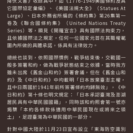
降伏文書》收錄其中，如《1776-1949美國條約及其
它國際協定彙編》、《美國法規大全》（Statues At
Large）、日本外務省所編的《條約集》第26集第一
卷及《聯合國條約集》（United Nations Treaty
Series）等，顯見《開羅宣言》具有國際法拘束力，
且依據國際法之規定，任何一位國家元首在其職權範
圍內所做的具體承諾，係具有法律效力。
總統也談到，依照國際慣例，戰爭結束後，交戰國一
般多簽署和約，做為戰爭狀態結束之依據，當時我方
雖未出席《舊金山和約》簽署會議，但在《舊金山和
約》及《中日和約》中均載明「日本放棄臺澎主權，
且中日兩國於1941年前所簽署條約均歸無效」，《中
日和約》第十條也明文規定：「日本承認臺灣及澎湖
居民具有中華民國國籍」，同時該和約照會第一號亦
揭櫫「本約各條款係適用中華民國現在或將來之領
土」，足證臺灣為中華民國的一部分。
針對中國大陸於11月23日宣布設立「東海防空識別