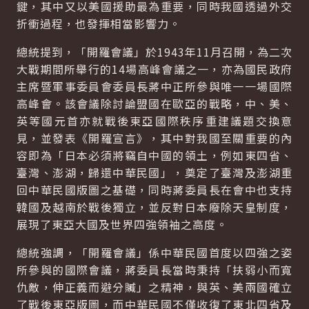
鍵，其中又以美國援助最為重要，同時我國透過外交
折衝過程，也發揮相當影響力。
總統提到，「開羅會議」於1943年11月召開，為二次
大戰期間所舉行的14場高峰會議之一，亦為國民政府
主席暨軍事委員會委員長蔣中正所參與唯一一場國際
高峰會。該會議除討論盟國在歐亞的戰略，中、美、
英等國元首亦就戰後東亞國際秩序重建議題交換意
見，並發表《開羅宣言》，其中對我國至關重要的內
容即為「日本必須將竊自中國的領土，例如東四省、
臺灣、澎湖，歸還中華民國」，奠定了臺灣及澎湖重
回中華民國版圖之基礎，同時蔣委員長在會中也支持
韓國及越南於戰後獨立，並反對日本廢除天皇制度，
展現了東亞大國及世界四強領袖之高度。
總統強調，「開羅會議」係中華民國首度以四強之姿
所參與的國際會議，蔣委員長當時秉持「扶弱小而寬
仇敵，伸正義而避分贓」之精神，與英、美兩國確立
了戰後東亞版圖，而中華民國不僅收復了東北四省及