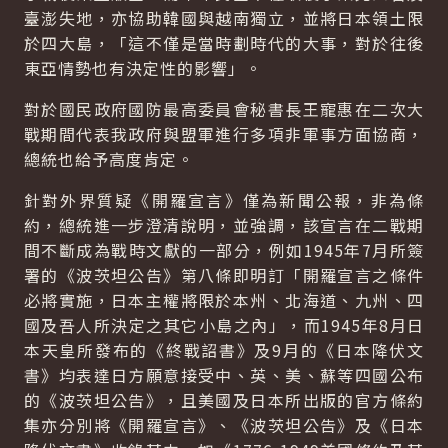
臺澎失地，亦協助韓國與越南獨立，並將日本領土限
於四大島，「這不僅是當時劃時代的大事，對於往後
東亞情勢也有決定性的影響」。
對於國民政府國防最高委員會秘書長王寵惠在二次大
戰期間代表我政府與盟軍進行多項非軍事方面協商，
總統也給予高度肯定。
針對外界質疑《開羅宣言》僅為新聞公報，非為條
約，總統進一步澄清說明，並強調，該宣言在二戰期
間不斷成為戰時文獻的一部分，例如1945年7月所簽
署的《波茨坦公告》第八條即明訂「開羅宣言之條件
必將實施，日本主權將限於本州、北海道、九州、四
國及吾人所決定之其它小島之內」，而1945年8月日
本天皇所發布的《終戰詔書》及9月的《日本降伏文
書》均表達日方願意接受中、英、美、蘇等四國公布
的《波茨坦公告》，且美國及日本所出版的官方條約
集亦分別將《開羅宣言》、《波茨坦公告》及《日本