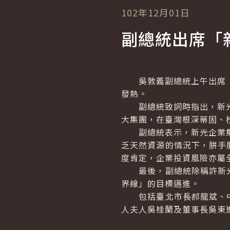
102年12月01日
副總統出席「
吳敦義副總統上午出席「新
發熱。
副總統致詞時指出，新光人
大集團，在臺灣根深蒂固、枝
副總統表示，新光企業集團
乏天然資源的情況下，胼手
度肯定，企業投資風險亦屬
最後，副總統除稱許新光
界線」的目標邁進。
包括臺北市長郝龍斌、中
人夫人吳桂蘭及董事長吳東