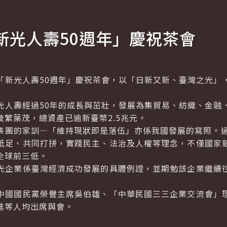
新光人壽50週年」慶祝茶會
光人壽50週年」慶祝茶會，以「日新又新、臺灣之光」
壽經過50年的成長與茁壯，發展為集貿易、紡織、金融
繁葉茂，總資產已逾新臺幣2.5兆元。
的家訓—「維持現狀即是落伍」亦係我國發展的寫照。過
胝足、共同打拼，實踐民主、法治及人權等理念，不僅國家
全球前三低。
企業係臺灣經濟成功發展的具體例證，並期勉該企業繼續往
國國民黨榮譽主席吳伯雄、「中華民國三三企業交流會」理
進等人均出席與會。