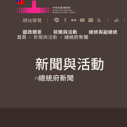
:::
跳到主要內容
中華民國總統府
網站導覽
展開
加入好友
Facebook
Flickr
YouTube
寫信給總統
RSS
國政願景
新聞與活動
總統與副總統
首頁
新聞與活動
總統府新聞
國政願景
新聞與活動
總統與副總統
參觀總統府
:::
新聞與活動
國家氣候變遷對策委員會
總統府新聞
賴清德總統
參觀資訊
總統府新聞
重要談話
影音頻道