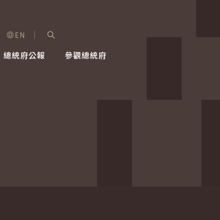
EN
字級選單
展開關鍵字搜尋
總統府公報
參觀總統府
健康台灣推動委員會
總統令
蕭美琴副總統
建築風華
全社會
每日活
行憲後
總統府
外交
網路相簿
國防