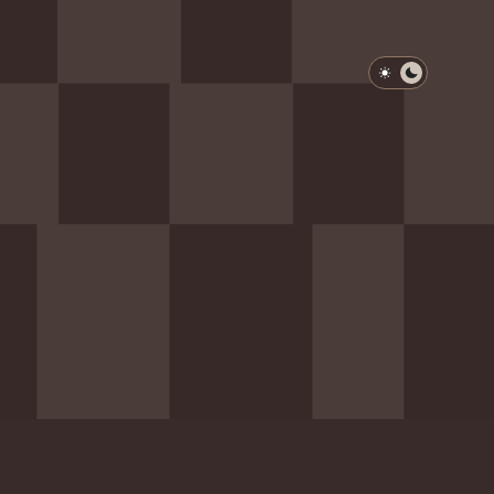
淺色模式
深色模式
防衛韌性委員會
動行程
歷任總統與副總統
展覽