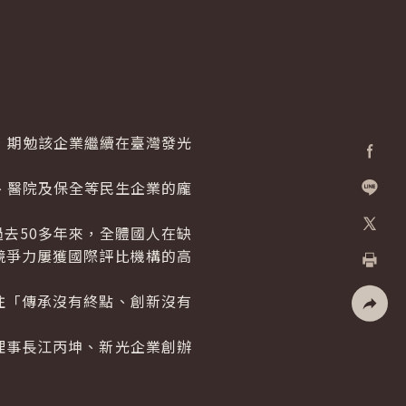
，期勉該企業繼續在臺灣發光
Facebo
、醫院及保全等民生企業的龐
加入好
去50多年來，全體國人在缺
X
競爭力屢獲國際評比機構的高
列印
「傳承沒有終點、創新沒有
社群分
事長江丙坤、新光企業創辦