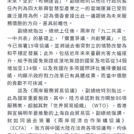
未來。至於「布網建雲」，副總統則以他在行政院長
任內列為四大新興智慧型產業之一的雲端運算已受到
廣泛運用為例，認為僑委會提出此一議題做為未來服
務僑胞的方向，甚具前瞻性。
副總統指出，總統上任後，兩岸在「九二共識、
一中共表」的基礎上，「擱置爭議、共創雙贏」，迄
今已簽署19項協議，並將過去衝突對立的情勢改變為
和平穩定發展；此外，包括近年來來臺觀光客大幅提
升、給予我國免簽證或落地簽證的國家及地區從54個
增加至134個，以及我國在多項國際評比獲得優越成
績，均顯示政府戮力改革已有具體成果，而當中僑胞
的貢獻不可抹滅。
談及《兩岸服務貿易協議》，副總統特別指出，
此為國家重要施政，其中，陸方承諾對我方開放80項
服務業，超越其對「世界貿易組織」（WTO）、香港
與宣稱明年要推動的上海自由貿易區。副總統強調，
就如同過去簽署《兩岸經濟合作架構協議》
（ECFA），我方與中國大陸在洽商各項協議時，均係