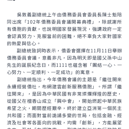
吳敦義副總統上午由僑務委員會委員長陳士魁陪
同出席「102年僑務委員會議開幕典禮」，除感謝所
有僑胞的貢獻，也說明國家發展現況，強調政府一定
會認真努力、克服當前的困難，絕不辜負大家對國家
的熱愛與信心。
副總統致詞時表示，僑委會選擇在11月11日舉辦
僑務委員會議，意義非凡，因為明天即是國父孫中山
先生的誕辰紀念日，而1111也蘊含著「團結一心、一
心努力、一定順利、一定成功」的寓意。
副總統指出，今年僑務會議的主題是「繼往開來
永續經營僑社，布網建雲創新服務僑胞」。所謂「繼
往開來」，是因為中華民國有非常燦爛輝煌的歷史，
從國父在檀香山成立「興中會」，開始燃起中華民族
希望之火，期間歷經艱辛，終於建立亞洲第一個民主
共和國；而面對當前詭譎多變的世局，包括金融、經
濟及社會等各面向的挑戰，均需「創新」，方能展望