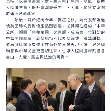
秉持「以臺灣為主、對人民有利」原則，期能「幫助
人民做生意，提升臺灣競爭力」，因此，希望立法院
能儘速通過此案。
最後，對於總統今年「賀誼之旅」訪問友邦及過
境美國時均受到僑胞熱烈歡迎，尤其親往紐約「中華
公所」頒贈「亮藎華國」之匾額，成為第一位到訪的
中華民國總統，副總統特別代表總統致上誠摯謝忱，
並再度感謝所有僑胞在海外的卓越表現，讓世界各國
願意與中華民國更密切往來，也讓大陸同胞深刻體會
自由、人權、民主與法治的可貴。