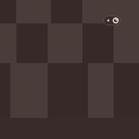
淺色模式
深色模式
防衛韌性委員會
動行程
歷任總統與副總統
展覽