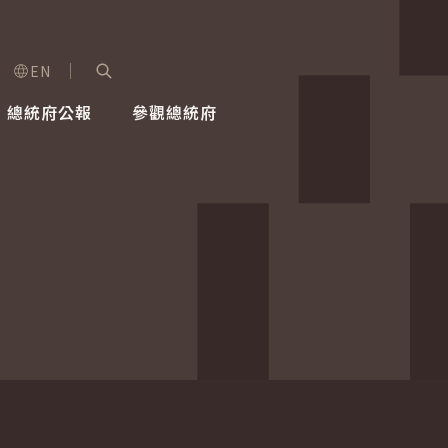
EN
字級選單
展開關鍵字搜尋
總統府公報
參觀總統府
健康台灣推動委員會
總統令
蕭美琴副總統
建築風華
全社會
每日活
行憲後
總統府
外交
網路相簿
國防