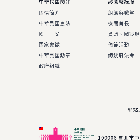
中華民國簡介
認識總統府
國情簡介
組織與職掌
中華民國憲法
機關首長
國 父
資政、國策
國家象徵
儀節活動
中華民國勳章
總統府法令
政府組織
網站
100006
臺北市中