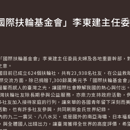
國際扶輪基金會」李東建主任委
國際扶輪基金會」李東建主任委員夫婦及各地重要幹部，對
之意。
前已成立624個扶輪社，共有23,938名社友，在公益救
交流方面，除已捐贈7,300餘萬美元予「國際扶輪基金會
溫馨而感人的臺灣之光，讓國際社會瞭解我國的熱心與付出
扶輪社友除長期參與公益服務，亦鼎力支持政府活動，例如
有許多社友加入接待家庭的行列，讓來華的各國青年留下深刻而美
活動，也有許多社友參與，共同刷新金氏世界紀錄。
的九二一震災、八八水災，或是國外的南亞海嘯、日本福島
，與全體國人出錢出力，讓臺灣獲得全世界的高度評價，希