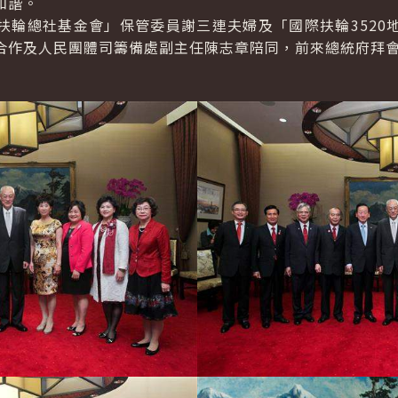
和諧。
總社基金會」保管委員謝三連夫婦及「國際扶輪3520
合作及人民團體司籌備處副主任陳志章陪同，前來總統府拜