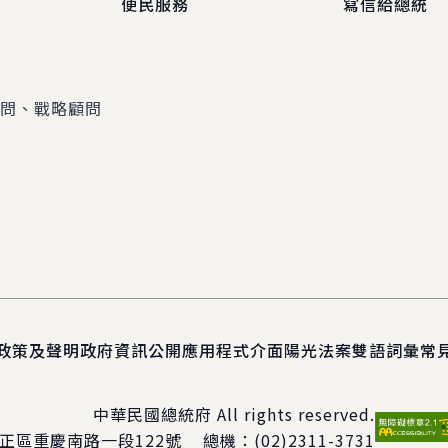
便民服務
寫信給總統
顧問、戰略顧問
政策及聲明
政府資訊公開
應用程式介面
陽光法案
雙語詞彙
常
中華民國總統府 All rights reserved.
正區重慶南路一段122號
總機：
(02)2311-3731