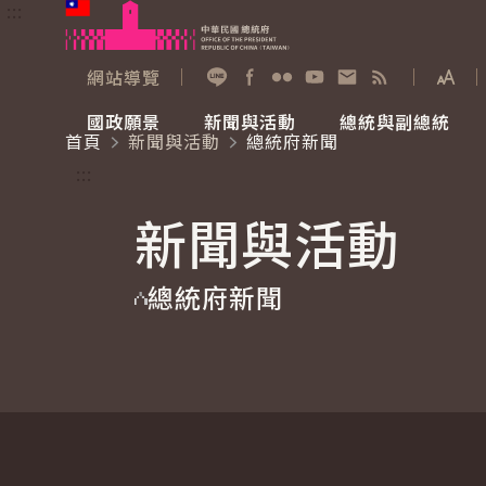
:::
跳到主要內容
中華民國總統府
網站導覽
展開
加入好友
Facebook
Flickr
YouTube
寫信給總統
RSS
國政願景
新聞與活動
總統與副總統
首頁
新聞與活動
總統府新聞
國政願景
新聞與活動
總統與副總統
參觀總統府
:::
新聞與活動
國家氣候變遷對策委員會
總統府新聞
賴清德總統
參觀資訊
總統府新聞
重要談話
影音頻道