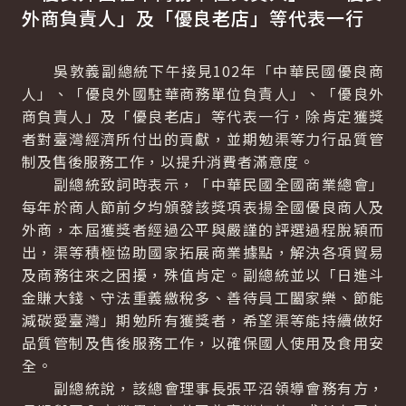
外商負責人」及「優良老店」等代表一行
吳敦義副總統下午接見102年「中華民國優良商
人」、「優良外國駐華商務單位負責人」、「優良外
商負責人」及「優良老店」等代表一行，除肯定獲獎
者對臺灣經濟所付出的貢獻，並期勉渠等力行品質管
制及售後服務工作，以提升消費者滿意度。
副總統致詞時表示，「中華民國全國商業總會」
每年於商人節前夕均頒發該獎項表揚全國優良商人及
外商，本屆獲獎者經過公平與嚴謹的評選過程脫穎而
出，渠等積極協助國家拓展商業據點，解決各項貿易
及商務往來之困擾，殊值肯定。副總統並以「日進斗
金賺大錢、守法重義繳稅多、善待員工闔家樂、節能
減碳愛臺灣」期勉所有獲獎者，希望渠等能持續做好
品質管制及售後服務工作，以確保國人使用及食用安
全。
副總統說，該總會理事長張平沼領導會務有方，