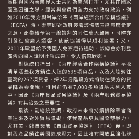
長期與國內商業界人士共同為臺灣打拚，尤其在國家
面臨困難之際，經常與會員們全力支持政府政策，例
如2010年我方與對岸洽簽《兩岸經濟合作架構協議》
（ECFA）時，渠等即對政府簽署該協議表達高度肯定
之意，此舉給予第一線談判的同仁莫大鼓舞，同時亦
引發社會廣大迴響，使該協議得以順利簽署；又，
2011年歐盟給予我國人免簽證待遇時，該總會亦刊登
廣告向國人說明此項成果，令人倍感欣慰。
副總統也指出，《兩岸經濟合作架構協議》早收
清單涵蓋我方銷往大陸的539項貨品，以及大陸銷往
臺灣的267項貨品，採2年分階段方式將銷往雙方的貨
品降為零關稅，惟目前仍有7,000多項貨品未列入其
中，因此《兩岸貨品貿易協議》及《兩岸服務貿易協
議》有其洽簽之重要性。
最後，副總統強調，政府未來將持續排除業者商
業往來及對外貿易障礙，使我產品更具國際競爭力，
尤其美、韓自簽署《自由貿易協定》（FTA）後，即
對我產品銷往美國造成壓力，因此唯有開放且強化競