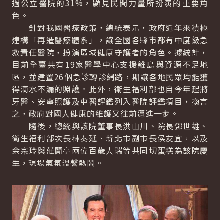
過公立醫院的31%，顯見民間力量所扮演的重要角
色。
針對我國醫療政策，總統表示，政府近年來積極
建構「再造醫療體系」，讓全國各縣市都有中度級急
救責任醫院，扮演區域健康守護者的角色。據統計，
目前全臺共有19家醫學中心支援離島與資源不足地
區，並建置26個急診轉診網路，期讓各地民眾均能獲
得滴水不漏的照護。此外，衛生福利部也自今年起將
牙醫、安寧照護及中醫評鑑列入醫院評鑑項目，換言
之，政府對國人健康的維護又往前邁進一步。
隨後，總統與該院董事長洪山川、院長鄧世雄、
衛生福利部次長林奏延、新北市副市長侯友宜，以及
余宗玲與莊蘭亭兩位百歲人瑞等共同切蛋糕為該院慶
生，現場氣氛溫馨熱鬧。