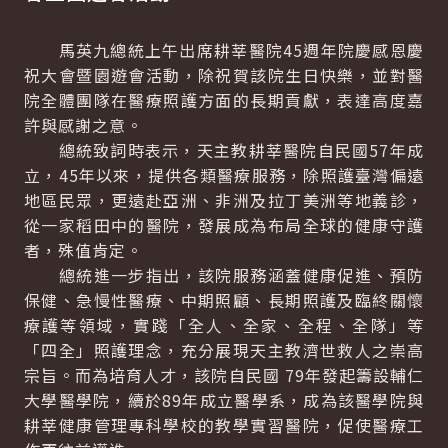
馬英九總統上午出席耕莘醫院45週年院慶感恩慶
祝大會暨園遊會活動，除祝賀該院生日快樂，並對醫
院全體團隊在醫療照護方面的長期貢獻，表達高度嘉
許與感謝之意。
總統致詞時表示，天主教耕莘醫院自民國57年成
立，45年以來，提供各類醫療服務，除照護臺灣偏遠
地區民眾，更遠赴亞洲、非洲及拉丁美洲等地義診，
從一家稻田中的醫院，發展成為布局全球的健康守護
者，殊值肯定。
總統進一步指出，該院服務涵蓋健康促進、預防
保健、急慢性醫療、中期照顧、長期照護及臨終關懷
療護等領域，實踐「全人、全家、全程、全隊」等
「四全」照護理念，充分展現天主教濟世救人之崇高
宗旨。而為培育人才，該院自民國 79年發起籌設輔仁
大學醫學院，續於89年成立醫學系，成為該醫學院與
耕莘健康管理專科學校的教學實習醫院，促使醫療工