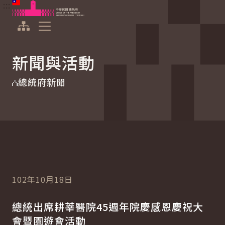
:::
:::
跳到主要內容
中華民國總統府
展開選單
新聞與活動
總統府新聞
102年10月18日
總統出席耕莘醫院45週年院慶感恩慶祝大
會暨園遊會活動