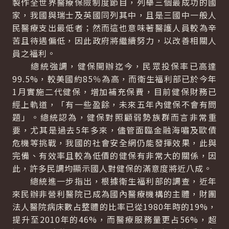
製作全世界醫療保險制度節目，列舉三個最成功的國
家，我國與瑞士及英國同列其中，且是三國中一般人
民醫療支出最低者；然而這也意味著醫護人員較為辛
苦且待遇偏低，因此政府將繼續努力，以改善相關人
員之福利。
總統強調，健保開辦迄今，民眾投保率已高達
99.5%，較美國約85％為高，而衛生福利部已於今年
1月實施二代健保，增加補充保費，目前健保財務已
經上軌道，「有一些盈餘，未來五年內健保不會有問
題」。總統認為，健保對照顧弱勢族群而言非常重
要，尤其是過去5年多來，儘管面臨金融海嘯及歐債
危機等挑戰，我國的社會安全網仍能發揮效果，此與
完備、有效率且較為低價的健保有非常大的關係，因
此，許多民調均顯示國人對健保的滿意度將近八成。
總統進一步指出，根據衛生福利部的調查，近年
來民辦非營利醫院已成為國內醫療機構的主體，財團
法人醫院病床數占整體的比率已從1980年時的19%，
提升至2010年的46%，而醫療服務量更占56%，超