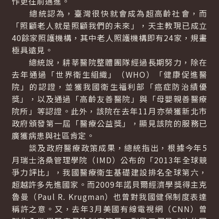
作更往前邁進。
總統認為，臺灣很快就會成為超高齡社會，而
「照顧老人就是照顧我們的未來」，天主教現已成立
40餘家照護機構，其中老人照護機構即有24家，規畫
極具遠見。
總統說，耕莘醫院整體團隊經過長期努力，除在
去年通過「世界衛生組織」（WHO）「健康促進醫
院」的認證，並獲我國衛生福利部「癌症防治績優
獎」，以及通過「高齡友善醫院」與「母嬰親善醫療
院所」等認證。此外，該院在去年11月亦榮獲新北市
政府頒發第一屆「醫療公益獎」，顯見該院的服務已
廣獲病患與社區肯定。
談及政府醫療政策成果，總統指出，根據今年5
月瑞士洛桑管理學院（IMD）公布的「2013年全球競
爭力評比」，我國醫療衛生基礎建設排名全球第六，
超越許多先進國家。而2009年諾貝爾經濟學獎得主克
魯曼（Paul R. Krugman）也曾對我國健保制度表達
稱許之意。又，去年3月美國有線電視網（CNN）曾