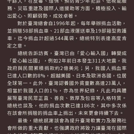
千餘人，在反毒、環保、預防青少年犯罪、低視能服
務、災區重建及國際人道援助等方面，積極投入、輸
出愛心、照顧弱勢，成效卓著。
對於臺灣總會自1996年起，每年舉辦捐血活動，
並捐贈58部捐血車、21部血液運送車及19部箱型救護
車，迄今捐血計超過544萬袋，總統特別表達高度肯
定之意。
總統告訴訪賓，臺灣已由「愛心輸入國」轉變成
「愛心輸出國」，例如2年前日本發生311大地震，我
政府與民間累積捐款約2億美元；另，我國人捐血率
已達人口數的8%，超越美國、日本及歐洲各國，位居
全球第一。此外，臺灣認養國外貧童數高達23萬人，
相當於我國人口的1％，亦為世界紀錄，凡此均具體
展現臺灣民眾正直、善良、敦厚及包容等人格特質。
總統也談及，他的捐血次數已達186次，其中多次係
在該會所捐贈的捐血車上捐出，未來更會持續下去。
最後，總統感謝該會為提升臺灣軟實力及服務社
會所做的重大貢獻，也強調政府將致力讓臺灣在國際