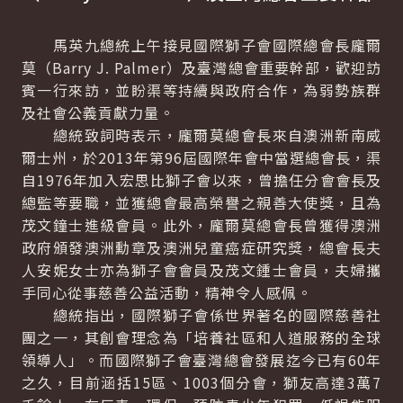
馬英九總統上午接見國際獅子會國際總會長龐爾
莫（
Barry J. Palmer
）及臺灣總會重要幹部，歡迎訪
賓一行來訪，並盼渠等持續與政府合作，為弱勢族群
及社會公義貢獻力量。
總統致詞時表示，龐爾莫總會長來自澳洲新南威
爾士州，於2013年第96屆國際年會中當選總會長，渠
自1976年加入宏思比獅子會以來，曾擔任分會會長及
總監等要職，並獲總會最高榮譽之親善大使獎，且為
茂文鐘士進級會員。此外，龐爾莫總會長曾獲得澳洲
政府頒發澳洲勳章及澳洲兒童癌症研究獎，總會長夫
人安妮女士亦為獅子會會員及茂文鍾士會員，夫婦攜
手同心從事慈善公益活動，精神令人感佩。
總統指出，國際獅子會係世界著名的國際慈善社
團之一，其創會理念為「培養社區和人道服務的全球
領導人」。而國際獅子會臺灣總會發展迄今已有60年
之久，目前涵括15區、1003個分會，獅友高達3萬7