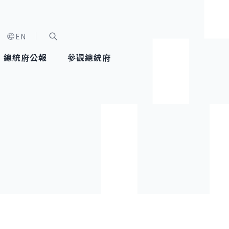
EN
字級選單
展開關鍵字搜尋
總統府公報
參觀總統府
健康台灣推動委員會
總統令
蕭美琴副總統
建築風華
全社會
每日活
行憲後
總統府
外交
網路相簿
國防