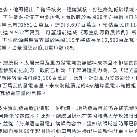
生後，他即提出「 確保核安、穩健減核、打造綠能低碳環境
，再生能源扮演了重要角色。而政府於民國98年亦通過《再
已增加551百萬瓦，達到3,697百萬瓦，預估至民國1
量則達 9,952百萬瓦，可望超前達成《再生能源發展條例》
，再生能源總裝置容量於民國119年將成長至12,502百萬
電量，占全國總家庭用電戶數78%。
，總統說，太陽光電及風力發電均為無燃料成本且不排碳的
極發展前述能源，政府已推動「千架海陸風力機」及「陽光
置應用容量將可達3,100百萬瓦；此外，針對風力發電部分，
1百萬瓦的發電容量，未來將陸續完成4架離岸風電示範機組，
百萬瓦發電容量的目標。
及生質能發電發展情形，並強調， 地熱發電目前仍在研究發
如何降低發電成本；此外，總統回憶他在美國哈佛大學攻讀博
，並從「海洋溫差發電」講課內容中，獲知該領域當時即已
我國自民國99年起開始推動車用柴油摻配生質柴油計畫。綜