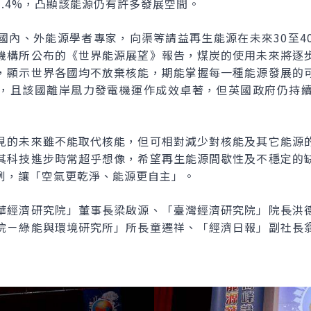
.4%，凸顯該能源仍有許多發展空間。
國內、外能源學者專家，向渠等請益再生能源在未來30至4
機構所公布的《世界能源展望》報告，煤炭的使用未來將逐
，顯示世界各國均不放棄核能，期能掌握每一種能源發展的
，且該國離岸風力發電機運作成效卓著，但英國政府仍持
見的未來雖不能取代核能，但可相對減少對核能及其它能源
其科技進步時常超乎想像，希望再生能源間歇性及不穩定的
例，讓「空氣更乾淨、能源更自主」。
華經濟研究院」董事長梁啟源、「臺灣經濟研究院」院長洪
院－綠能與環境研究所」所長童遷祥、「經濟日報」副社長