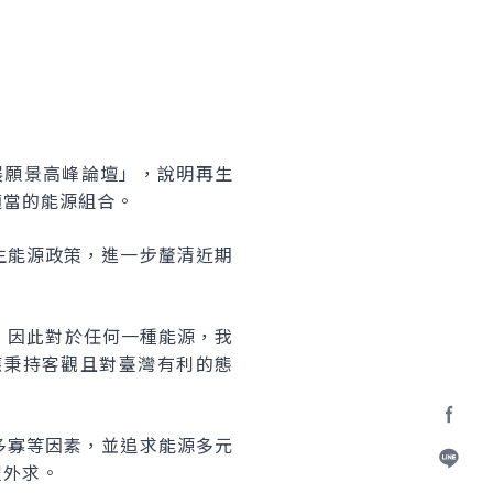
」
展願景高峰論壇」，說明再生
適當的能源組合。
生能源政策，進一步釐清近期
，因此對於任何一種能源，我
應秉持客觀且對臺灣有利的態
多寡等因素，並追求能源多元
Facebo
假外求。
加入好