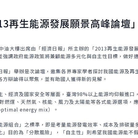
013再生能源發展願景高峰論壇
中油大樓出席由「經濟日報」所主辦的「2013再生能源發
並強調政府能源政策將兼顧能源多元化與自主性目標，做好
日報」舉辦是次論壇，邀集各界專家學者探討我國能源及再
各方辯論得以聚焦，並有助國人獲得新的見解。
生、經濟及國家安全等層面，臺灣98%以上能源均仰賴進口
對燃煤、天然氣、核能、風力及太陽能等各式能源選項，
mal energy mix）。
能源組合」之標準，即是考量能源發電效率、成本及排碳量
化」目的為「分散風險」，「自主性」則希望我國能源能不