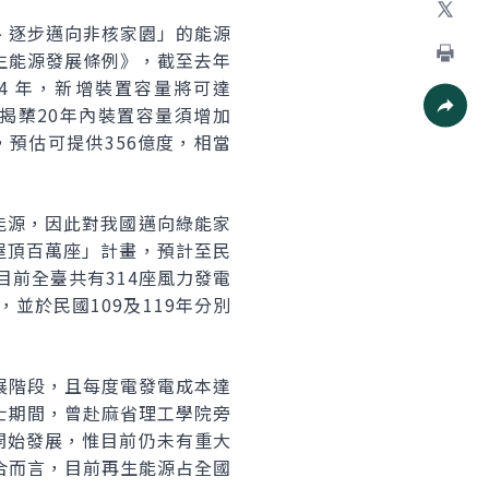
、逐步邁向非核家園」的能源
X
生能源發展條例》，截至去年
列印
14 年，新增裝置容量將可達
所揭櫫20年內裝置容量須增加
社群分
瓦，預估可提供356億度，相當
能源，因此對我國邁向綠能家
屋頂百萬座」計畫，預計至民
目前全臺共有314座風力發電
並於民國109及119年分別
展階段，且每度電發電成本達
士期間，曾赴麻省理工學院旁
開始發展，惟目前仍未有重大
合而言，目前再生能源占全國