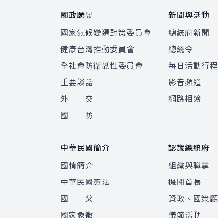
國政願景
新聞與活動
國家氣候變遷對策委員會
總統府新聞
健康台灣推動委員會
總統令
全社會防衛韌性委員會
每日活動行
重要談話
影音頻道
外 交
網路相簿
國 防
中華民國簡介
認識總統府
國情簡介
組織與職掌
中華民國憲法
機關首長
國 父
資政、國策
國家象徵
儀節活動