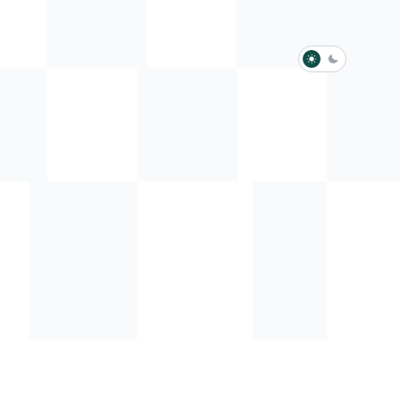
淺色模式
深色模式
防衛韌性委員會
動行程
歷任總統與副總統
展覽