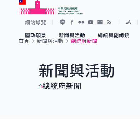
:::
跳到主要內容
中華民國總統府
網站導覽
展開
加入好友
Facebook
Flickr
YouTube
寫信給總統
RSS
國政願景
新聞與活動
總統與副總統
首頁
新聞與活動
總統府新聞
國政願景
新聞與活動
總統與副總統
參觀總統府
:::
新聞與活動
國家氣候變遷對策委員會
總統府新聞
賴清德總統
參觀資訊
總統府新聞
重要談話
影音頻道