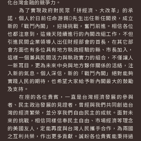
化台灣金融的競爭力。
為了實現政府對民眾「拼經濟、大改革」的承
諾，個人於日前任命游錫先生出任新任閣揆，成立
新的「戰鬥內閣」，迎接挑戰，奮鬥前進。相信各位
也都注意到，這幾天陸續進行的內閣改組工作，不但
引進民間企業領導人出任財經部會的首長，在其它部
會方面也有多位具有地方執政經驗的縣、市長加入，
這樣一個兼具民間活力與執政實力的組合，不僅讓人
一新耳目，更為未來中央與地方夥伴關係的活絡，注
入新的氣息。個人深信，新的「戰鬥內閣」絕對能夠
實踐人民的期待，也希望大家給予新內閣最大的鼓勵
及支持。
在座的各位貴賓，一直是台灣經濟發展的參與
者、民主政治發展的見證者，曾經與我們共同創造台
灣的經濟繁榮，並分享我們自由民主的成就。面對未
來的挑戰，相信同樣信奉民主自由、市場經濟等理念
的美國友人，定能再度與台灣人民攜手合作，為兩國
之互利共榮，作出更多貢獻。誠盼各位貴賓能秉持過