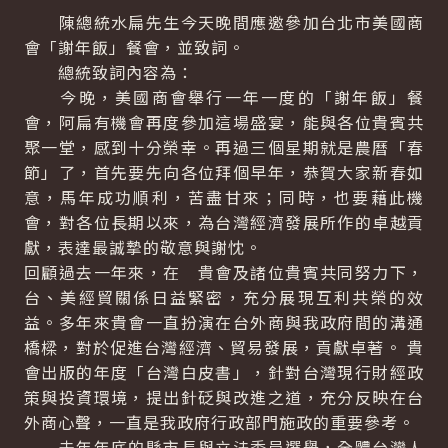
陳總統水扁先生今天晚間應邀參加台北市美國商
會「謝年飯」餐會，並致詞。
總統致詞內容為：
今晚，美國商會舉行一年一度的「謝年飯」餐
會，阿扁有機會再度參加這場盛宴，能與各位貴賓共
聚一堂，感到十分榮幸。再過三個星期就是農曆「春
節」了，首先要先向各位拜個早年，恭賀大家新春如
意，馬年成功順利，苦盡甘來；同時，也要藉此機
會，對各位長期以來，為台灣經濟發展所作的卓越貢
獻，表達最誠摯的敬意與謝忱。
回顧過去一年來，在 貴會及諸位貴賓共同努力下，
台、美經貿關係日益緊密，充分展現互利共榮的效
益。多年來貴會一直扮演在台外商與我政府間的溝通
橋樑，對於促進台灣經濟、貿易發展，貢獻卓著。 貴
會出版的年度「台灣白皮書」，針對台灣現行財經政
策與投資環境，提出針砭與改進之道，充分反映在台
外商心聲，一直是我政府行政部門施政的重要參考。
去年年底的縣市長與立法委員選舉，全體台灣人