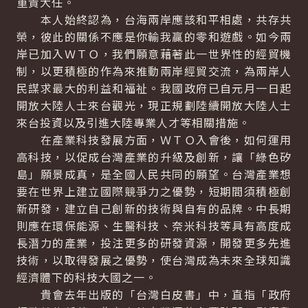
重責大任。
本人始終認為，台海兩岸應該和平相處，共存共
榮，彼此的關係不應是你輸我贏的零和遊戲。如今兩
岸已加入ＷＴＯ，我們願意藉著此一世界性的經貿機
制，以更積極的作為來推動兩岸經貿交流，為兩岸人
民謀求最大的利益和福祉。我國政府已自元月一日起
開放大陸人士來台觀光，現正規劃陸續開放大陸人士
來台投資以及引進大陸專業人才等相關措施。
在產業科技發展方面，ＷＴＯ入會後，如何運用
高科技，以促成台灣產業的升級及創新，讓「綠色矽
島」願景成真，是全國人民共同的願望。台灣產業想
要在世界上建立國際競爭力之優勢，短期間須積極創
新研發，建立自己創新的技術與自有的品牌。中長期
則應在環保能源、生醫科技、奈米科技等具有高度成
長潛力的產業，投注更多的研發資源，開發更多先進
技術，以取得發展之優勢，使台灣成為未來全球知識
經濟體下的科技大國之一。
貴會去年出版的「台灣白皮書」中，直指「政府