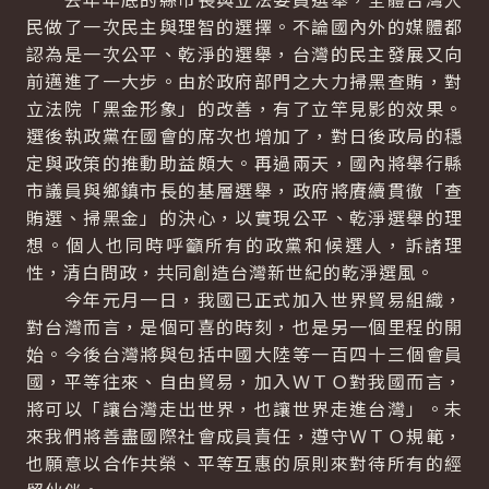
民做了一次民主與理智的選擇。不論國內外的媒體都
認為是一次公平、乾淨的選舉，台灣的民主發展又向
前邁進了一大步。由於政府部門之大力掃黑查賄，對
立法院「黑金形象」的改善，有了立竿見影的效果。
選後執政黨在國會的席次也增加了，對日後政局的穩
定與政策的推動助益頗大。再過兩天，國內將舉行縣
市議員與鄉鎮市長的基層選舉，政府將賡續貫徹「查
賄選、掃黑金」的決心，以實現公平、乾淨選舉的理
想。個人也同時呼籲所有的政黨和候選人，訴諸理
性，清白問政，共同創造台灣新世紀的乾淨選風。
今年元月一日，我國已正式加入世界貿易組織，
對台灣而言，是個可喜的時刻，也是另一個里程的開
始。今後台灣將與包括中國大陸等一百四十三個會員
國，平等往來、自由貿易，加入ＷＴＯ對我國而言，
將可以「讓台灣走出世界，也讓世界走進台灣」。未
來我們將善盡國際社會成員責任，遵守ＷＴＯ規範，
也願意以合作共榮、平等互惠的原則來對待所有的經