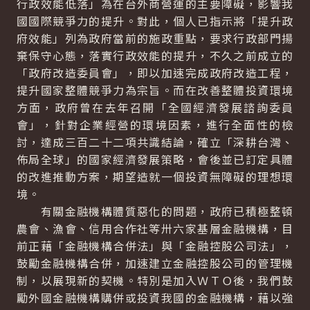
行政效能低落」為在台外商營運的主要障礙，影響我
國國際競爭力的提升。對此，個人已指示將「提升政
府效能」列為政府當前的施政重點，要求行政部門揚
棄保守心態，落實行政效能的提升，不久之前成立的
「政府改造委員會」，即以加速完成政府改造工程，
提升國家整體競爭力為宗旨。而在改善整體投資環境
方面，政府曾在去年召開「全國經濟發展諮詢委員
會」，針對企業經營的環境因素，進行全面性的檢
討，達成三百二十二項共識結論，確立「深耕台灣、
佈局全球」的國家經濟發展策略，會後並已訂定具體
的改進推動方案，期望造就一個投資無障礙的理想環
境。
有關金融機構體質惡化的問題，政府已積極整頓
農會、漁會、信用合作社等卅六家基層金融機構，目
前正藉「金融機構合併法」與「金融控股公司法」，
鼓勵金融機構合併，加速建立金融控股公司的管理機
制，以展現新的契機。特別是加入ＷＴＯ後，我們鼓
勵外國金融機構購併或投資我國的金融機構，藉以強