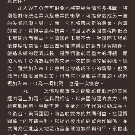
貿伙伴。
加入ＷＴＯ無可避免地將帶給台灣許多挑戰，特
別是對傳統產業以及農業的衝擊，可能會造成另一波
的失業風潮。另一方面，它也將帶來新的機會，台灣
的電子、資訊等高科技業，將因世界各國關稅降低及
市場開放而獲益。台灣國內市場不大，對國際市場的
依存度相當高，因此如何維持穩定的對外經貿關係，
創造永續的經濟成長，是我們當前最重大的課題，而
加入ＷＴＯ將為我們帶來另一次的經濟發展契機。總
之，雖然加入ＷＴＯ會對台灣造成不小的衝擊，但我
政府已擬妥因應對策，也有信心克服這些難題，我們
視加入ＷＴＯ為一項挑戰，也是一次機會。
「九一一」恐怖攻擊事件之衝擊雖使低迷的美國
經濟雪上加霜，但我們相信，以美國的經濟實力，終
能克服困境，重新再起，重拾九○年代的強勁成長。
今後台、美兩國間，將基於雙方的共同利益，在經貿
關係上的互補共利，以提昇彼此的經貿合作關係，並
共同為促進亞太地區乃至全球的繁榮與和平，承擔起