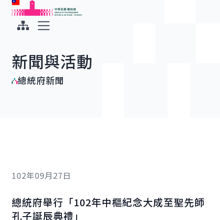
:::
:::
跳到主要內容
中華民國總統府
展開選單
新聞與活動
總統府新聞
102年09月27日
總統府舉行「102年中樞紀念大成至聖先師
孔子誕辰典禮」