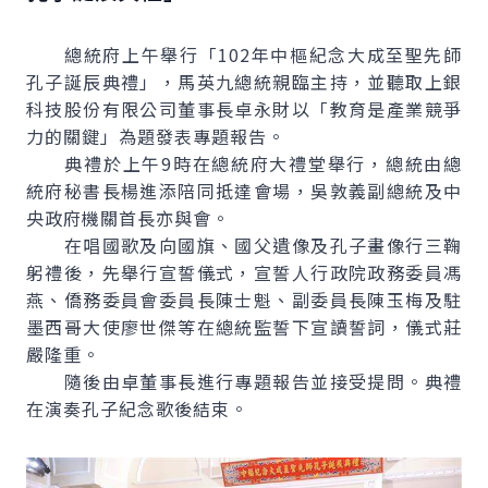
總統府上午舉行「102年中樞紀念大成至聖先師
孔子誕辰典禮」，馬英九總統親臨主持，並聽取上銀
科技股份有限公司董事長卓永財以「教育是產業競爭
力的關鍵」為題發表專題報告。
典禮於上午9時在總統府大禮堂舉行，總統由總
統府秘書長楊進添陪同抵達會場，吳敦義副總統及中
央政府機關首長亦與會。
在唱國歌及向國旗、國父遺像及孔子畫像行三鞠
躬禮後，先舉行宣誓儀式，宣誓人行政院政務委員馮
燕、僑務委員會委員長陳士魁、副委員長陳玉梅及駐
墨西哥大使廖世傑等在總統監誓下宣讀誓詞，儀式莊
嚴隆重。
隨後由卓董事長進行專題報告並接受提問。典禮
在演奏孔子紀念歌後結束。