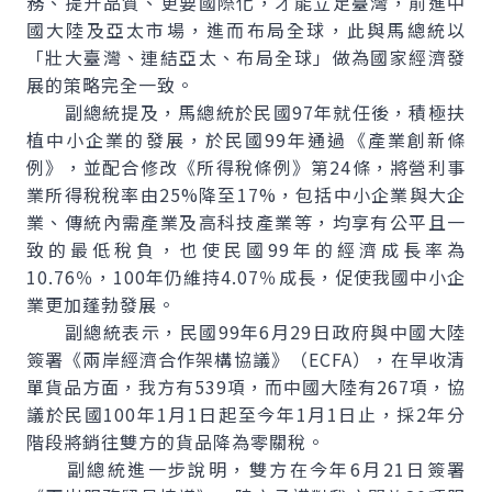
務、提升品質、更要國際化，才能立足臺灣，前進中
國大陸及亞太市場，進而布局全球，此與馬總統以
「壯大臺灣、連結亞太、布局全球」做為國家經濟發
展的策略完全一致。
副總統提及，馬總統於民國97年就任後，積極扶
植中小企業的發展，於民國99年通過《產業創新條
例》，並配合修改《所得稅條例》第24條，將營利事
業所得稅稅率由25%降至17%，包括中小企業與大企
業、傳統內需產業及高科技產業等，均享有公平且一
致的最低稅負，也使民國99年的經濟成長率為
10.76％，100年仍維持4.07％成長，促使我國中小企
業更加蓬勃發展。
副總統表示，民國99年6月29日政府與中國大陸
簽署《兩岸經濟合作架構協議》（ECFA），在早收清
單貨品方面，我方有539項，而中國大陸有267項，協
議於民國100年1月1日起至今年1月1日止，採2年分
階段將銷往雙方的貨品降為零關稅。
副總統進一步說明，雙方在今年6月21日簽署