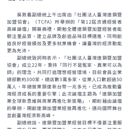
吳敦義副總統上午出席由「社團法人臺灣連鎖暨
加盟協會」（TCFA）所舉辦的「第12屆流通經營者
高峰論壇」開幕典禮，期勉全體連鎖暨加盟經營者能
朝注重品質、建立品牌及創造品味目標邁進，同時創
造良好經營績效及更多就業機會，讓臺灣的經濟動能
更為充沛。
副總統致詞時表示，「社團法人臺灣連鎖暨加盟
協會」成立22年，秉持「同行不是冤家、異業可以為
師」的理念，共同打造理想經營環境，目前會員企業
總部數約300家，總店數3萬多家，從業人口數超過50
萬人，年總營業額達新台幣一兆多元，已成為推動臺
灣經濟成長的重要引擎；此次論壇主題為「連鎖加盟
業全球新思維與商業再進化新策略」，期盼藉由論壇
的舉辦，開創連鎖加盟業經營再進化，邁向國際舞台
並創臺灣經濟新高峰。
副總統說，連鎖暨加盟業經營目標不僅要注重服