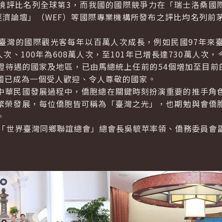
境評比名列全球第3，而我國的國際競爭力在「瑞士洛桑國際
經濟論壇」（WEF）等國際專業機構所發布之評比均名列前
的國際觀光客每年以百萬人次成長，例如民國97年來臺旅
萬人次、100年為608萬人次，至101年已增長達730萬人次
證待遇的國家及地區，已由馬總統上任前的54個增加至目前的
國已成為一個受人歡迎、令人尊敬的國家。
華民國發展過程中，僑胞總在關鍵時刻扮演重要的推手角色
繁榮發展，每位僑胞皆可稱為「臺灣之光」，也期勉與會僑
。
世界臺灣同鄉聯誼總會」總會長吳毓苹率領、僑務委員會