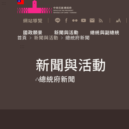
:::
跳到主要內容
中華民國總統府
網站導覽
展開
加入好友
Facebook
Flickr
YouTube
寫信給總統
RSS
國政願景
新聞與活動
總統與副總統
首頁
新聞與活動
總統府新聞
國政願景
新聞與活動
總統與副總統
參觀總統府
:::
新聞與活動
國家氣候變遷對策委員會
總統府新聞
賴清德總統
參觀資訊
總統府新聞
重要談話
影音頻道