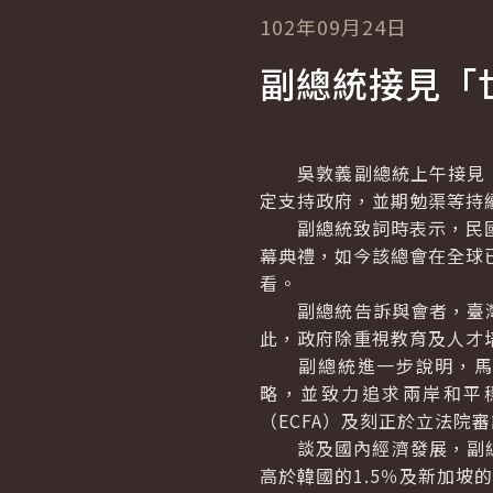
102年09月24日
副總統接見「
吳敦義副總統上午接見「
定支持政府，並期勉渠等持
副總統致詞時表示，民國9
幕典禮，如今該總會在全球
看。
副總統告訴與會者，臺灣
此，政府除重視教育及人才
副總統進一步說明，馬總
略，並致力追求兩岸和平
（ECFA）及刻正於立法
談及國內經濟發展，副總統
高於韓國的1.5％及新加坡