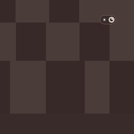
淺色模式
深色模式
防衛韌性委員會
動行程
歷任總統與副總統
展覽