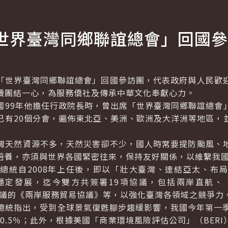
世界臺灣同鄉聯誼總會」回國參
世界臺灣同鄉聯誼總會」回國參訪團，代表政府與人民歡迎
續團結一心，為服務僑社及傳承中華文化奉獻心力。
9年他擔任行政院長時，曾出席「世界臺灣同鄉聯誼總會
已有20個分會，遍佈東北亞、美洲、歐洲及大洋洲等地區，
天然資源不多，天然災害卻不少，國人時常要提防颱風、地
培養，亦須與世界各國緊密往來，保持友好關係，以維繫我
統自2008年上任後，即以「壯大臺灣、連結亞太、布局
穩定發展，迄今雙方共簽署19項協議，包括兩岸直航、
院審議的《兩岸服務貿易協議》等，以強化臺灣各領域之競爭力
指出，受到全球景氣復甦腳步趨緩影響，我國今年第一季經
的0.5％；此外，根據美國「商業環境風險評估公司」（BER