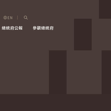
EN
字級選單
展開關鍵字搜尋
總統府公報
參觀總統府
健康台灣推動委員會
總統令
蕭美琴副總統
建築風華
全社會
每日活
行憲後
總統府
外交
網路相簿
國防