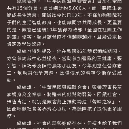
總統表示，「中華民國聲暉聯合會」目前在全國
共有15個分會，會員總計約5,000人，而「聽障生暑
期成長生活營」開辦迄今也已12年，不僅加強聽障孩
子們的生活智能教育，也能讓同儕共同成長，更重要
的是，該會已連續10年獲得內政部「全國性社團工作
評鑑」優等，顯見該營隊不僅越辦越好，且廣受家長
肯定及學員歡迎。
總統也特別提及，他在民國96年競選總統期間，
亦曾參訪該中心並過夜，當時參加營隊的王銚庸、張
宇智、陳巧苓及陳怡晨等小朋友，今年則擔任營隊志
工，幫助其他學弟妹，此種傳承的精神令他深受感
動。
總統說，「中華民國聲暉聯合會」榮譽理事長莫
素娟身為企業家，將賺來的錢幫助弱勢、回饋社會，
殊值肯定，特別是該會刻正推動籌建「聲暉之家」，
因此呼籲社會各界齊心協助，為聽障孩子提供更多服
務。
總統說，社會的弱勢始終存在，但這也給予我們