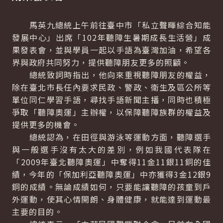
馬英九總統上午前往臺中市「私立聲暉綜合知能
發展中心」出席「102年聽障生暑期成長生活營」成
果發表會，並與學員一起以手語為臺灣加油，希望各
界與政府共同努力，提供聽障朋友更多的照顧。
總統致詞時指出，他向來重視聽障朋友的權益，
除在臺北市長任內要求民政、警政、衛生及區公所等
單位同仁學習手語，尋找手語新聞主播，同時也積極
爭取「聽障奧運」主辦權，以保障聽障族群的權益及
提供更多的機會。
總統認為，在田徑與游泳等運動方面，聽障選手
與一般選手沒有太大的差別，例如我國代表隊在
「2009年臺北聽障奧運」中奪得11金11銀11銅的佳
績，今年的「保加利亞聽障奧運」中亦獲得3金12銀9
銅的成績。無論成績如何，只要能讓聽障的孩童到戶
外運動，使其心情開朗、身體健康，就能達到運動最
主要的目的。