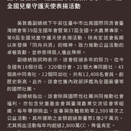
全國兒童守護天使表揚活動
吳敦義副總統下午前往臺中市出席國際同濟會臺
灣總會第39屆全國年會暨第37屆全國十大農業專家、
第6屆全國兒童守護天使表揚活動，除肯定該會長期
以來發揮「同舟共濟」的精神，致力推動公益活動的
卓著貢獻，並恭賀得獎人獲此殊榮。
副總統致詞時表示，該會經過多年的努力，迄今
全國有16個分區、320個分會、21個大專同圓社、43
個高中同青社、12個同幼社，共有12,408名會員，創
歷史新高。此外，該會也獲內政部評鑑為全國最優等
的國際社團。
副總統指出，該會除與國際性社團共同推動社會
福利，亦包含兒童基金會與臺灣農業交流協會等組
織，每年舉辦捐血、反毒與急難救助等2,500場次之
公益活動，其所援助之金額超過新臺幣1億2千萬元，
尤其捐血活動每年均超過2,800萬CC，殊值肯定。