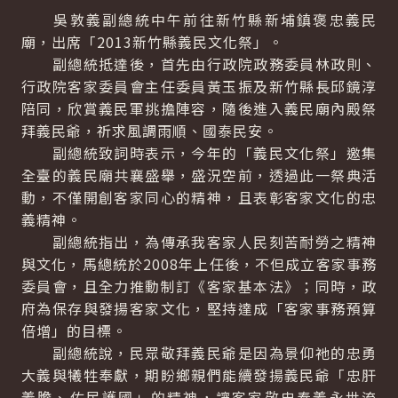
吳敦義副總統中午前往新竹縣新埔鎮褒忠義民
廟，出席「2013新竹縣義民文化祭」。
副總統抵達後，首先由行政院政務委員林政則、
行政院客家委員會主任委員黃玉振及新竹縣長邱鏡淳
陪同，欣賞義民軍挑擔陣容，隨後進入義民廟內殿祭
拜義民爺，祈求風調雨順、國泰民安。
副總統致詞時表示，今年的「義民文化祭」邀集
全臺的義民廟共襄盛舉，盛況空前，透過此一祭典活
動，不僅開創客家同心的精神，且表彰客家文化的忠
義精神。
副總統指出，為傳承我客家人民刻苦耐勞之精神
與文化，馬總統於2008年上任後，不但成立客家事務
委員會，且全力推動制訂《客家基本法》；同時，政
府為保存與發揚客家文化，堅持達成「客家事務預算
倍增」的目標。
副總統說，民眾敬拜義民爺是因為景仰祂的忠勇
大義與犧牲奉獻，期盼鄉親們能續發揚義民爺「忠肝
義膽、佑民護國」的精神，讓客家敬忠奉義永世流