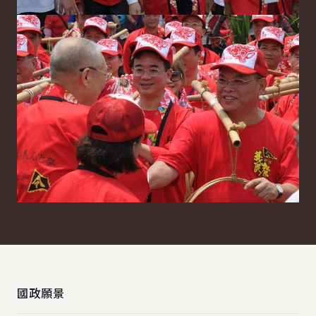
:::
國政願景