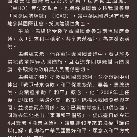
國過去在國際場合為我參與「世界衛生組織」
（WHO）等仗義執言，也期許露國續支持我國參與
「國際民航組織」（ICAO），讓中華民國透過有意義
地參與國際社會，扮演建設性角色。
午前，馬總統受邀至露國國會參眾兩院聯席會
議，以「追求和平穩定、共享繁榮福祉」為題發表演
說。
馬總統表示，他在前往露國國會途中，看見許多
當地孩童揮舞我國國旗，且沿途亦四處懸掛兩國國
旗，彰顯雙方政府與人民關係密切。
馬總統亦特別提及露國國歌歌詞，並從歌詞中引
伸出「戰爭帶來衰敗，和平促進繁榮」要義。馬總統
說，為積極推動「 和平」概念 ，他自2008年上任
後，即採取「活路外交」政策，除擴大我國際參與空
間，並改善兩岸關係，迄今已與對岸簽訂19項協議，
同時去年他提出「東海和平倡議」，促成臺日於今年
4月簽署《漁業協議》，讓雙邊40年來的漁權爭議得
以化解，此均為中華民國愛好和平、願意以和平方式