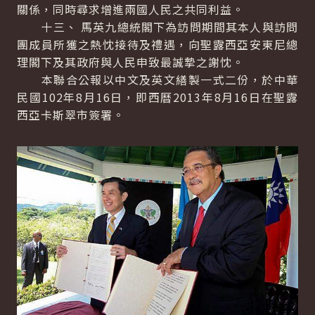
關係，同時尋求增進兩國人民之共同利益。
十三、 馬英九總統閣下為訪問期間其本人與訪問
團成員所獲之熱忱接待及禮遇，向聖露西亞安東尼總
理閣下及其政府與人民申致最誠摯之謝忱。
本聯合公報以中文及英文繕製一式二份，於中華
民國102年8月16日，即西曆2013年8月16日在聖露
西亞卡斯翠市簽署。