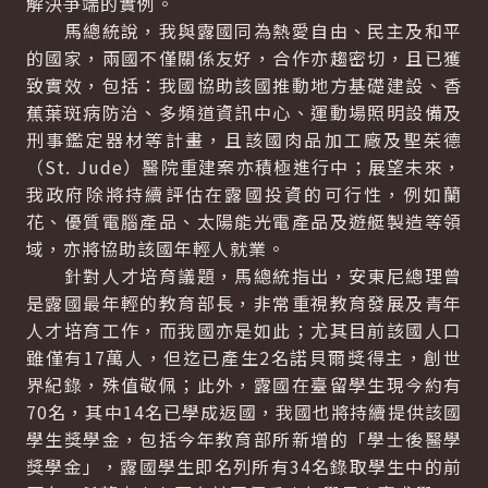
解決爭端的實例。
馬總統說，我與露國同為熱愛自由、民主及和平
的國家，兩國不僅關係友好，合作亦趨密切，且已獲
致實效，包括：我國協助該國推動地方基礎建設、香
蕉葉斑病防治、多頻道資訊中心、運動場照明設備及
刑事鑑定器材等計畫，且該國肉品加工廠及聖茱德
（St. Jude）醫院重建案亦積極進行中；展望未來，
我政府除將持續評估在露國投資的可行性，例如蘭
花、優質電腦產品、太陽能光電產品及遊艇製造等領
域，亦將協助該國年輕人就業。
針對人才培育議題，馬總統指出，安東尼總理曾
是露國最年輕的教育部長，非常重視教育發展及青年
人才培育工作，而我國亦是如此；尤其目前該國人口
雖僅有17萬人，但迄已產生2名諾貝爾獎得主，創世
界紀錄，殊值敬佩；此外，露國在臺留學生現今約有
70名，其中14名已學成返國，我國也將持續提供該國
學生獎學金，包括今年教育部所新增的「學士後醫學
獎學金」，露國學生即名列所有34名錄取學生中的前