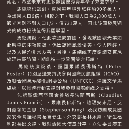
兩名，希望未來有更多該國優秀青年學子來臺求學。
馬總統也談到，露國每年境外旅客約90多萬人，
為該國人口6倍，相較之下，我國人口為2,300萬人，
觀光客則不到人口1/3，僅731萬人，因此該國發展觀
光的成功秘訣值得我國學習。
馬總統說，他此次造訪露國，發現該國觀光業如
此興盛的兩項關鍵，係因該國風景優美、令人陶醉，
以及人民均非常友善。最後，馬總統再度邀請安東尼
總理來臺訪問，期能進一步鞏固雙方邦誼。
馬總統演說後，露國眾議長佛斯特（Peter
Foster）特別呈送支持我參與國際民航組織（ICAO）
及聯合國氣候變化綱要公約（UNFCCC）決議文予馬
總統，以具體行動表達對我參與國際組織之支持。
包括聖露西亞國會參議長法蘭西斯（Claudius
James Francis）、眾議長佛斯特、總理安東尼、反
對黨領袖金恩（Stephenson King）及我訪團成員國
家安全會議秘書長袁健生、外交部長林永樂、衛生福
利部長邱文達、我駐露國大使章計平、立法委員廖正