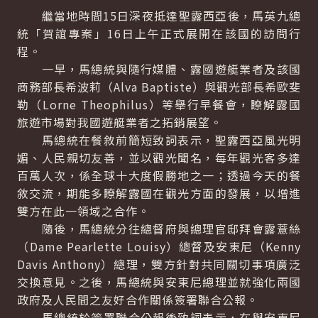
繼當地時間15日深夜抵達聖露西亞後，馬英九總
統「賀誼專案」16日上午正式展開在該國的訪問行
程。
一早，馬總統與隨行媒體、露國遊艇業者及該國
商務部長希波莉（Alva Baptiste）與觀光部長希歐斐
勒（Lorne Theophilus）等舉行早餐會，瞭解露國
旅遊市場對我國遊艇業者之拓銷展望。
馬總統在餐敘前簡短致詞表示，聖露西亞風光明
媚、人民親切友善，並以觀光聞名，每年觀光客多達
百萬人次，係全球十大度假勝地之一；透過今天的餐
敘交流，期能多瞭解露國在觀光方面的發展，以增進
雙方在此一領域之合作。
隨後，馬總統分往總督府與總理官邸拜會露薏絲
（Dame Pearlette Louisy）總督及安東尼（Kenny
Davis Anthony）總理，雙方針對共同關切事項廣泛
交換意見。之後，馬總統與安東尼總理並就強化兩國
政府及人民間之友好合作關係簽署聯合公報。
馬總統於簽署聯合公報後致詞表示，在與安東尼