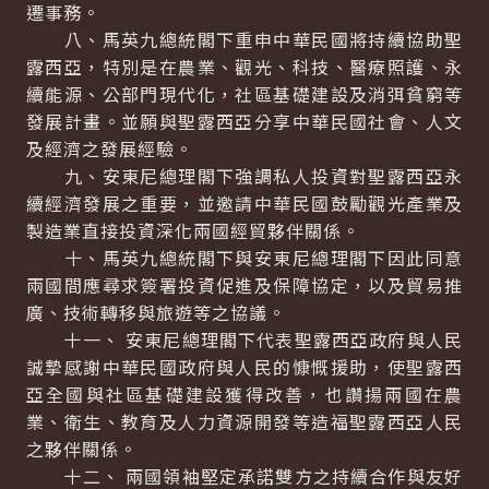
遷事務。
八、馬英九總統閣下重申中華民國將持續協助聖
露西亞，特別是在農業、觀光、科技、醫療照護、永
續能源、公部門現代化，社區基礎建設及消弭貧窮等
發展計畫。並願與聖露西亞分享中華民國社會、人文
及經濟之發展經驗。
九、安東尼總理閣下強調私人投資對聖露西亞永
續經濟發展之重要，並邀請中華民國鼓勵觀光產業及
製造業直接投資深化兩國經貿夥伴關係。
十、馬英九總統閣下與安東尼總理閣下因此同意
兩國間應尋求簽署投資促進及保障協定，以及貿易推
廣、技術轉移與旅遊等之協議。
十一、 安東尼總理閣下代表聖露西亞政府與人民
誠摯感謝中華民國政府與人民的慷慨援助，使聖露西
亞全國與社區基礎建設獲得改善，也讚揚兩國在農
業、衛生、教育及人力資源開發等造福聖露西亞人民
之夥伴關係。
十二、 兩國領袖堅定承諾雙方之持續合作與友好