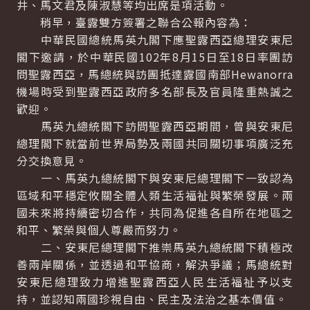
井、馬文君及陳淑慧等均出席是項活動。
稍早，臺露雙方簽署之聯合公報內容為：
中華民國總統馬英九閣下應聖露西亞總理安東尼
閣下邀請，於中華民國102年8月15日至18日率團訪
問聖露西亞，馬總統與訪團抵達露國南部Hewanorra
機場時受到聖露西亞政府多名部長及官員隆重熱誠之
歡迎。
馬英九總統閣下訪問聖露西亞期間，曾與安東尼
總理閣下就當前世界局勢及兩國共同關切事項廣泛充
分交換意見。
一、馬英九總統閣下與安東尼總理閣下一致認為
區域和平穩定攸關全體人類生活福祉與繁榮發展。兩
國未來將持續密切合作，共同為促進各自所在地區之
和平、繁榮與個人尊嚴而努力。
二、安東尼總理閣下推崇馬英九總統閣下積極改
善兩岸關係，並透過和平協商，解決爭議；馬總統對
安東尼總理致力增進聖露西亞人民生活福祉予以支
持，並認知兩國珍視自由、民主及法治之基本價值。