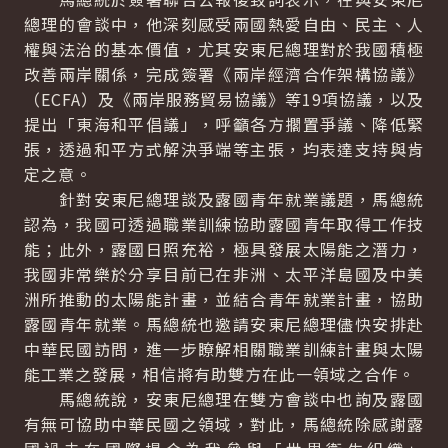
總理的會談中，他深刻感受兩國熱愛自由、民主、人
權與法治的基本價值，尤其安東尼總理對於我國積極
改善兩岸關係，完成簽署《兩岸經濟合作架構協議》
（ECFA）及《兩岸服務貿易協議》等19項協議，以及
提出「東海和平倡議」，呼籲各方擱置爭議、降低緊
張，透過和平方式解決爭端等主張，均表達支持與肯
定之意。
針對安東尼總理談及露國青年就業議題，馬總統
認為，我國可透過職業訓練協助露國青年取得工作技
能；此外，露國日照充裕，極具發展太陽能之潛力，
我國非常樂於分享目前已在非洲、太平洋島國及中美
洲所推動的太陽能計畫，並結合青年就業計畫，協助
露國青年就業。馬總統也邀請安東尼總理儘快安排赴
中華民國訪問，進一步瞭解相關職業訓練計畫與太陽
能工業之發展，相信將有助雙方在此一領域之合作。
馬總統說，安東尼總理在雙方會談中也詢及露國
有無可協助中華民國之領域，對此，馬總統除感謝露