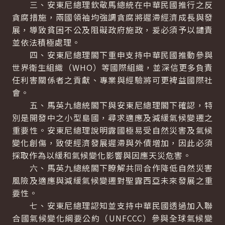
三、安東尼總理欽敬馬總統在中華民國推行之反
貪腐措施，兩國領袖均強調貪腐將遲滯經濟成長與發
展，導致貧困不公及阻礙政府施政，爰必須予以譴責
並依法積極處理。
四、安東尼總理閣下重申支持中華民國推動參與
世界衛生組織（WHO）等國際組織，並深信更多負責
任利害關係者之貢獻、專業與經驗將可更裨益國際社
會。
五、馬英九總統閣下與安東尼總理閣下確認，特
別是開發中之小型島國，尋求適應及減緩氣候變遷之
重要性。安東尼總理說明露國極易受自然災害及氣候
變化創傷，致使經濟發展遲滯與外債增加，因此必須
採取作為以緩和氣候變化影響與因應天災危害。
六、馬英九總統閣下瞭解共同合作降低自然災害
風險及適應與減緩氣候變遷對聖露西亞未來發展之重
要性。
七、安東尼總理認知並支持中華民國透過加入聯
合國氣候變化綱要公約（UNFCCC）參與全球氣候變