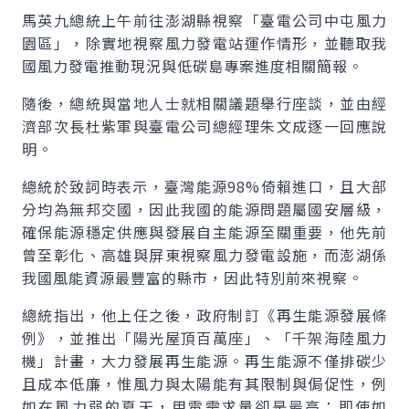
馬英九總統上午前往澎湖縣視察「臺電公司中屯風力
園區」，除實地視察風力發電站運作情形，並聽取我
國風力發電推動現況與低碳島專案進度相關簡報。
隨後，總統與當地人士就相關議題舉行座談，並由經
濟部次長杜紫軍與臺電公司總經理朱文成逐一回應說
明。
總統於致詞時表示，臺灣能源98%倚賴進口，且大部
分均為無邦交國，因此我國的能源問題屬國安層級，
確保能源穩定供應與發展自主能源至關重要，他先前
曾至彰化、高雄與屏東視察風力發電設施，而澎湖係
我國風能資源最豐富的縣市，因此特別前來視察。
總統指出，他上任之後，政府制訂《再生能源發展條
例》，並推出「陽光屋頂百萬座」、「千架海陸風力
機」計畫，大力發展再生能源。再生能源不僅排碳少
且成本低廉，惟風力與太陽能有其限制與侷促性，例
如在風力弱的夏天，用電需求量卻是最高；即使如