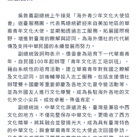
吳敦義副總統上午接見「海外青少年文化大使協
會」返臺服務團，代表馬總統歡迎來自美加地區的華
裔青年文化大使，並期勉透過志工服務，拓展國際視
野，增進對臺灣的瞭解與認同，為海外僑社的代代薪
傳及支持中華民國的永續發展而努力。
副總統致詞時表示，僑委會為培育下一代華裔青
年，自民國100年起辦理「青年文化志工培訓班」，
藉由系統性的培育活動，建立華裔青年對我國之瞭解
及文化認同，訓後輔導投入志工服務，包括支援僑社
辦理雙十國慶等重要節慶及各地文化夏令營活動等，
並為外國友人進行文化導覽，成為長駐海外各地的文
化外交小尖兵，成效卓著，殊值肯定。
副總統說，中華文化源遠流長，臺灣是兼容中西
文化的地方，不僅完整保存中華文化，更吸收了西方
文化精華，將其融合並發揚光大，成為具有臺灣特色
的中華文化；與會華裔青年文化大使此次回國參訪，