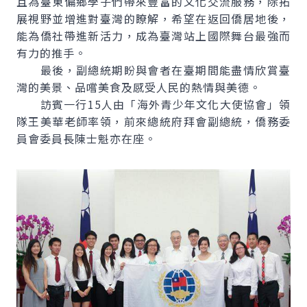
且為臺東偏鄉學子們帶來豐富的文化交流服務，除拓
展視野並增進對臺灣的瞭解，希望在返回僑居地後，
能為僑社帶進新活力，成為臺灣站上國際舞台最強而
有力的推手。
最後，副總統期盼與會者在臺期間能盡情欣賞臺
灣的美景、品嚐美食及感受人民的熱情與美德。
訪賓一行15人由「海外青少年文化大使協會」領
隊王美華老師率領，前來總統府拜會副總統，僑務委
員會委員長陳士魁亦在座。