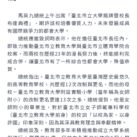
馬英九總統上午出席「臺北市立大學揭牌暨校長
布達典禮」，期許該校培養優質人力，未來發展成具
有國際競爭力的都會大學。
總統應邀致詞時表示，他在擔任臺北市長任內，
即致力推動臺北市立教育大學與臺北市立體育學院合
校案，而兩校在歷經23年的漫長努力後，終能順利完
成合併，讓臺北市有了一所綜合性都會大學，殊值恭
賀。
總統指出，臺北市立教育大學是臺灣歷史最悠久
的高等教育學校，共歷經12次改制與更名，而他的母
校－臺北市立教育大學附設實驗小學（當年稱為女師
附小）的改制更名更達13次之多，總統提到，他是女
師附小的畢業生，對於臺北市立女子師範專科學校
（臺北市立教育大學前身）的校訓「以校為家，以身
許國」印象深刻，因為其深具教育理念與奉獻精神。
總統談及，教育部多年來積極推動成立大學系統