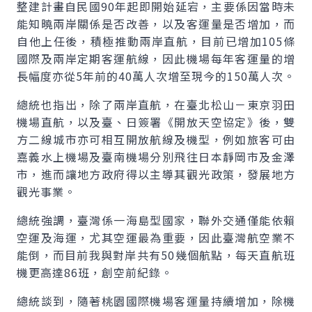
整建計畫自民國90年起即開始延宕，主要係因當時未
能知曉兩岸關係是否改善，以及客運量是否增加，而
自他上任後，積極推動兩岸直航，目前已增加105條
國際及兩岸定期客運航線，因此機場每年客運量的增
長幅度亦從5年前的40萬人次增至現今的150萬人次。
總統也指出，除了兩岸直航，在臺北松山－東京羽田
機場直航，以及臺、日簽署《開放天空協定》後，雙
方二線城市亦可相互開放航線及機型，例如旅客可由
嘉義水上機場及臺南機場分別飛往日本靜岡市及金澤
市，進而讓地方政府得以主導其觀光政策，發展地方
觀光事業。
總統強調，臺灣係一海島型國家，聯外交通僅能依賴
空運及海運，尤其空運最為重要，因此臺灣航空業不
能倒，而目前我與對岸共有50幾個航點，每天直航班
機更高達86班，創空前紀錄。
總統談到，隨著桃園國際機場客運量持續增加，除機