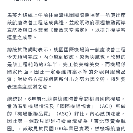
馬英九總統上午前往臺灣桃園國際機場第一航廈出席
該航廈改善工程落成典禮，並說明政府積極推動兩岸
直航及與日本簽署《開放天空協定》，以提升機場客
運量之成果。
總統於致詞時表示，桃園國際機場第一航廈改善工程
今天順利完成，內心感到欣慰、感激與感慨。欣慰的
是該工程耗時約3年半，完工後美輪美奐，而機場係
國家門面，因此一定要維持高水準的外觀與服務品
質；對於各方這段期間所付出之努力與辛勞，特別要
表達高度感謝之意。
總統說，6年前他競選總統時曾參訪桃園國際機場，
當時看到機場情況及「國際機場協會」（ACI）所做
的「機場服務品質」（ASQ）評比，內心感到沈痛，
因此第一個政見即是打造臺灣成為「東北亞黃金航
圈」，該政見於民國100年業已實現，然機場航廈的