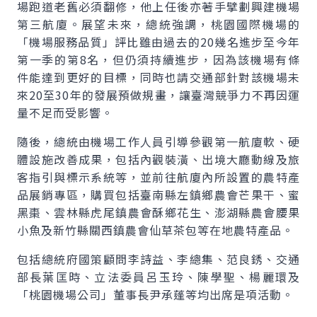
場跑道老舊必須翻修，他上任後亦著手擘劃興建機場
第三航廈。展望未來，總統強調，桃園國際機場的
「機場服務品質」評比雖由過去的20幾名進步至今年
第一季的第8名，但仍須持續進步，因為該機場有條
件能達到更好的目標，同時也請交通部針對該機場未
來20至30年的發展預做規畫，讓臺灣競爭力不再因運
量不足而受影響。
隨後，總統由機場工作人員引導參觀第一航廈軟、硬
體設施改善成果，包括內觀裝潢、出境大廳動線及旅
客指引與標示系統等，並前往航廈內所設置的農特產
品展銷專區，購買包括臺南縣左鎮鄉農會芒果干、蜜
黑棗、雲林縣虎尾鎮農會酥鄉花生、澎湖縣農會腰果
小魚及新竹縣關西鎮農會仙草茶包等在地農特產品。
包括總統府國策顧問李詩益、李總集、范良銹、交通
部長葉匡時、立法委員呂玉玲、陳學聖、楊麗環及
「桃園機場公司」董事長尹承蓬等均出席是項活動。