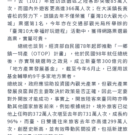
一，去（101）年造訪該園區之陸客即突破85萬人
次，而國內外遊客更高達366萬人次；在大溪鎮長黃
睿松的努力下，該鎮去年不僅榮獲「臺灣10大觀光小
城」票選第1名，今年亦在交通部觀光局所舉辦的
「臺灣10大幸福好玩遊程」活動中，獲得網路票選最
高票，實屬可貴。
總統也談到，經濟部自民國78年起即推動「一鄉
鎮一特產（OTOP）計畫」，他於民國98年就任總統
後，亦實現競選時之政見，成立新臺幣300億元的
「地方產業發展基金」，截至今年6月止，已運用該
基金輔導約9千多家地方業者。
總統說，政府應協助投資國內觀光產業，但觀光產業
發展良窳與否主要取決於政策是否正確，因此一定要
對外開放才能成功，事實上，開放陸客來臺同時亦帶
動其他國家旅客前來，例如根據統計，境外旅客已從
他上任時的372萬人次增至去年的731萬人次，成長約
96%，而臺、日雙邊往來旅客去年亦高達299萬人
次，創歷史新高，並有效帶動民間投資，包括新建旅