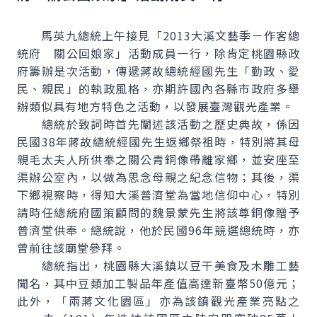
馬英九總統上午接見「2013大溪文藝季－作客總
統府 關公回娘家」活動成員一行，除肯定桃園縣政
府籌辦是次活動，傳遞蔣故總統經國先生「勤政、愛
民、親民」的執政風格，亦期許國內各縣市政府多舉
辦類似具有地方特色之活動，以發展臺灣觀光產業。
總統於致詞時首先闡述該活動之歷史典故，係因
民國38年蔣故總統經國先生返鄉祭祖時，特別將其母
親毛太夫人所供奉之關公青銅像帶離家鄉，並安座至
渠辦公室內，以做為思念母親之紀念信物；其後，渠
下鄉視察時，得知大溪普濟堂為當地信仰中心，特別
請時任總統府國策顧問的魏景蒙先生將該尊銅像贈予
普濟堂供奉。總統說，他於民國96年競選總統時，亦
曾前往該廟堂參拜。
總統指出，桃園縣大溪鎮以豆干美食及木雕工藝
聞名，其中豆類加工製品年產值高達新臺幣50億元；
此外，「兩蔣文化園區」亦為該鎮觀光產業亮點之