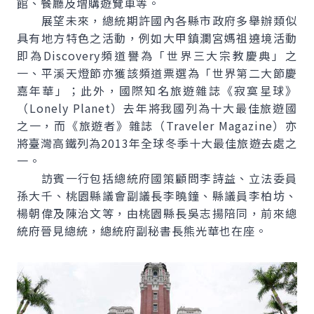
館、餐廳及增購遊覽車等。
展望未來，總統期許國內各縣市政府多舉辦類似
具有地方特色之活動，例如大甲鎮瀾宮媽祖遶境活動
即為Discovery頻道譽為「世界三大宗教慶典」之
一、平溪天燈節亦獲該頻道票選為「世界第二大節慶
嘉年華」；此外，國際知名旅遊雜誌《寂寞星球》
（Lonely Planet）去年將我國列為十大最佳旅遊國
之一，而《旅遊者》雜誌（Traveler Magazine）亦
將臺灣高鐵列為2013年全球冬季十大最佳旅遊去處之
一。
訪賓一行包括總統府國策顧問李詩益、立法委員
孫大千、桃園縣議會副議長李曉鐘、縣議員李柏坊、
楊朝偉及陳治文等，由桃園縣長吳志揚陪同，前來總
統府晉見總統，總統府副秘書長熊光華也在座。