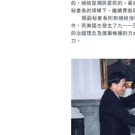
的，總統是親民愛民的。最
秘書長的領導下，繼續貫徹
簡副秘書長則對總統授勳
件，而美國也發生了九一一
的治國理念及運籌帷幄的方
力。