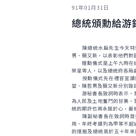
91年01月31日
總統頒勳給游
陳總統水扁先生今天特頒
男、簡又新，以表彰他們對
贈勳儀式是上午九時在總
榮星等人，以及總統府各局
授勳儀式先在禮官宣讀勳
堃、陳哲男及簡又新分別致
游秘書長致詞時表示，蒙
為人民及土地奮鬥的甘美，
統的期許也將永銘於心，最
陳副秘書長在致詞時首先
用、年終考績列為甲等不超
的措施及總統高於五十年來