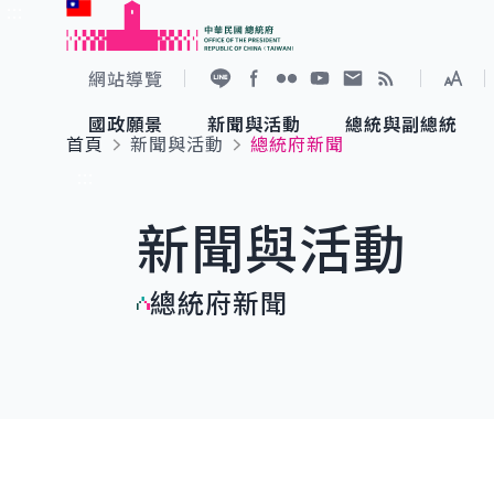
:::
跳到主要內容
中華民國總統府
網站導覽
展開
加入好友
Facebook
Flickr
YouTube
寫信給總統
RSS
國政願景
新聞與活動
總統與副總統
首頁
新聞與活動
總統府新聞
國政願景
新聞與活動
總統與副總統
參觀總統府
:::
新聞與活動
國家氣候變遷對策委員會
總統府新聞
賴清德總統
參觀資訊
總統府新聞
重要談話
影音頻道