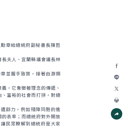
勳章給總統府副秘書長陳哲
長夫人、宜蘭縣議會議長林
章並握手致賀，接著由游錫
Facebo
加入好
義，它象徵著理念的傳遞、
由、富裕的社會而打拼，對總
X
列印
遺餘力，例如殘障同胞的進
關的表率；而總統府對外開放
社群分
，讓民眾瞭解到總統府是大家