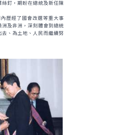
螺絲釘，期盼在總統及新任陳
內歷經了國會改選等重大事
美洲及非洲，深刻體會到總統
出去、為土地、人民而繼續努