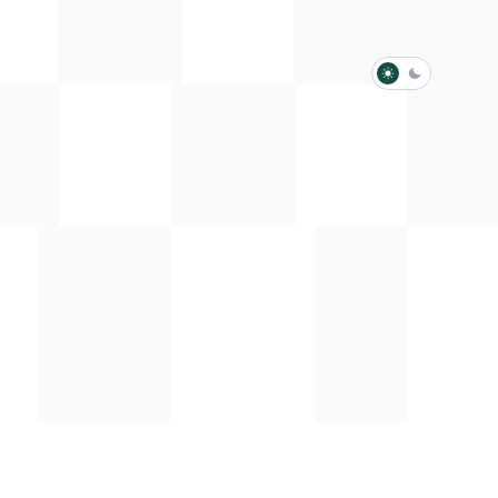
淺色模式
深色模式
防衛韌性委員會
動行程
歷任總統與副總統
展覽