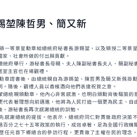
錫堃陳哲男、簡又新
一等景星勳章給總統府秘書長游錫堃，以及頒授二等景星
國家、社會所做的付出與貢獻。
統府舉行，游秘書長母親、夫人陳副秘書長夫人、簡副秘書
處室主官也在場觀禮。
章證書後，由總統親自為游錫堃、陳哲男及簡又新佩掛勳
詞。隨後，觀禮人員以香檳酒向他們表達祝賀之意。
總統親頒勳章，他內心非常感激，也明白頒勳背後驅策的意
更代表著理想向前邁進，他將為人民打造一個更為民主、自
後，游秘書長再次感謝總統的訓勉。
感謝總統的提拔。他表示，總統府同仁對貫徹政府決策不
過百分之七十五等政策的執行，成效卓著，足為全國行政機
歷任元首下鄉總合的參訪行程，更貫徹了主權在民的理念