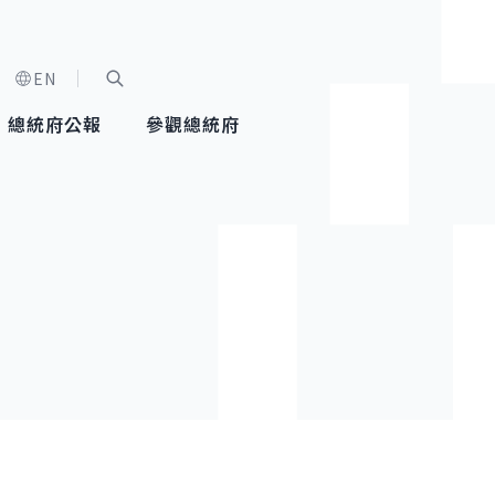
EN
字級選單
展開關鍵字搜尋
總統府公報
參觀總統府
健康台灣推動委員會
總統令
蕭美琴副總統
建築風華
全社會
每日活
行憲後
總統府
外交
網路相簿
國防