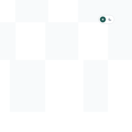
淺色模式
深色模式
防衛韌性委員會
動行程
歷任總統與副總統
展覽