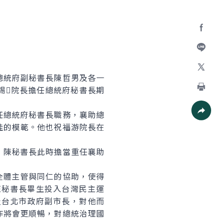
Facebo
加入好
統府副秘書長陳哲男及各一
X
錫院長擔任總統府秘書長期
列印
總統府秘書長職務，襄助總
社群分
佳的模範。他也祝福游院長在
，陳秘書長此時擔當重任襄助
體主管與同仁的協助，使得
陳秘書長畢生投入台灣民主運
及台北市政府副市長，對他而
作將會更順暢，對總統治理國