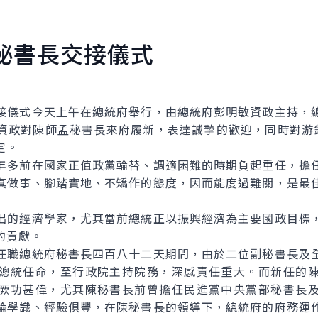
秘書長交接儀式
儀式今天上午在總統府舉行，由總統府彭明敏資政主持，總
資政對陳師孟秘書長來府履新，表達誠摯的歡迎，同時對游
定。
多前在國家正值政黨輪替、調適困難的時期負起重任，擔任
真做事、腳踏實地、不矯作的態度，因而能度過難關，是最
出的經濟學家，尤其當前總統正以振興經濟為主要國政目標
的貢獻。
職總統府秘書長四百八十二天期間，由於二位副秘書長及全
總統任命，至行政院主持院務，深感責任重大。而新任的
厥功甚偉，尤其陳秘書長前曾擔任民進黨中央黨部秘書長
論學識、經驗俱豐，在陳秘書長的領導下，總統府的府務運