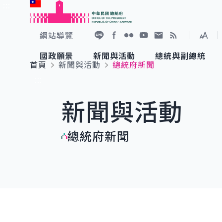
:::
跳到主要內容
中華民國總統府
網站導覽
展開
加入好友
Facebook
Flickr
YouTube
寫信給總統
RSS
國政願景
新聞與活動
總統與副總統
首頁
新聞與活動
總統府新聞
國政願景
新聞與活動
總統與副總統
參觀總統府
:::
新聞與活動
國家氣候變遷對策委員會
總統府新聞
賴清德總統
參觀資訊
總統府新聞
重要談話
影音頻道