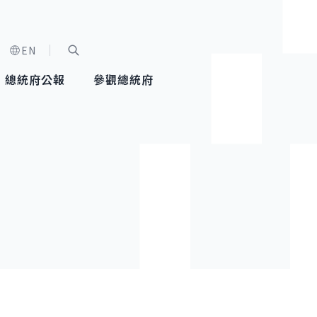
EN
字級選單
展開關鍵字搜尋
總統府公報
參觀總統府
健康台灣推動委員會
總統令
蕭美琴副總統
建築風華
全社會
每日活
行憲後
總統府
外交
網路相簿
國防