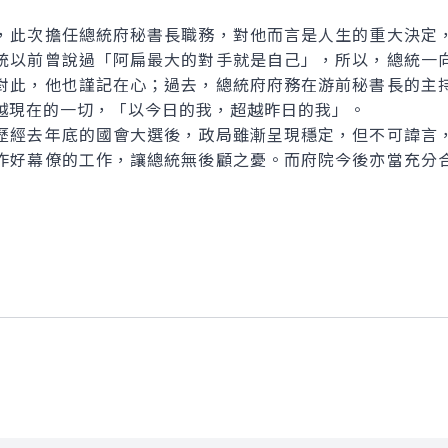
此次擔任總統府秘書長職務，對他而言是人生的重大決定，
統以前曾說過「阿扁最大的對手就是自己」，所以，總統一
對此，他也謹記在心；過去，總統府府務在游前秘書長的主
越現在的一切，「以今日的我，超越昨日的我」。
經去年底的國會大選後，政局雖漸呈現穩定，但不可諱言，
作好幕僚的工作，讓總統無後顧之憂。而府院今後亦當充分