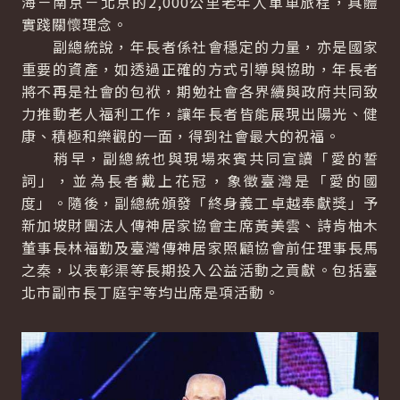
海－南京－北京的2,000公里老年人單車旅程，具體
實踐關懷理念。
副總統說，年長者係社會穩定的力量，亦是國家
重要的資產，如透過正確的方式引導與協助，年長者
將不再是社會的包袱，期勉社會各界續與政府共同致
力推動老人福利工作，讓年長者皆能展現出陽光、健
康、積極和樂觀的一面，得到社會最大的祝福。
稍早，副總統也與現場來賓共同宣讀「愛的誓
詞」，並為長者戴上花冠，象徵臺灣是「愛的國
度」。隨後，副總統頒發「終身義工卓越奉獻獎」予
新加坡財團法人傳神居家協會主席黃美雲、詩肯柚木
董事長林福勤及臺灣傳神居家照顧協會前任理事長馬
之秦，以表彰渠等長期投入公益活動之貢獻。包括臺
北市副市長丁庭宇等均出席是項活動。