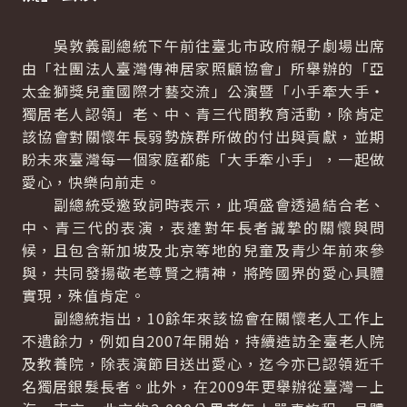
吳敦義副總統下午前往臺北市政府親子劇場出席
由「社團法人臺灣傳神居家照顧協會」所舉辦的「亞
太金獅獎兒童國際才藝交流」公演暨「小手牽大手‧
獨居老人認領」老、中、青三代間教育活動，除肯定
該協會對關懷年長弱勢族群所做的付出與貢獻，並期
盼未來臺灣每一個家庭都能「大手牽小手」，一起做
愛心，快樂向前走。
副總統受邀致詞時表示，此項盛會透過結合老、
中、青三代的表演，表達對年長者誠摯的關懷與問
候，且包含新加坡及北京等地的兒童及青少年前來參
與，共同發揚敬老尊賢之精神，將跨國界的愛心具體
實現，殊值肯定。
副總統指出，10餘年來該協會在關懷老人工作上
不遺餘力，例如自2007年開始，持續造訪全臺老人院
及教養院，除表演節目送出愛心，迄今亦已認領近千
名獨居銀髮長者。此外，在2009年更舉辦從臺灣－上