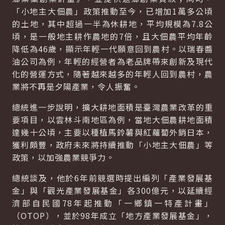
「小地主大佃農」政策推動至今，已增加1萬多公頃
的土地，其中超過一半為休耕地，平均規模為7.8公
頃，是一般地主耕作農地的7倍，且大佃農平均年齡
降低為46歲，顯示年輕一代願意回到農村。以瑞春醬
油公司為例，年輕的經營者為老品牌帶來創新及現代
化的營運方式，隨著越來越多的年輕人回到農村，農
業將不再是夕陽產業，令人振奮。
總統進一步說明，擴大耕地面積是臺灣農業改革的重
要項目，以雲林斗南地區為例，當地大佃農耕地面積
達幾十公頃，主要以種植馬鈴薯與紅蘿蔔外銷日本，
獲利頗豐，政府未來將持續推動「小地主大佃農」等
政策，以加強農業競爭力。
總統談及，他於6年前競選時提出編列「產業發展基
金」與「觀光產業發展基金」各300億元，以延續經
濟部自民國78年起推動「一鄉鎮一特產計畫」
（OTOP），並於98年成立「地方產業發展基金」，