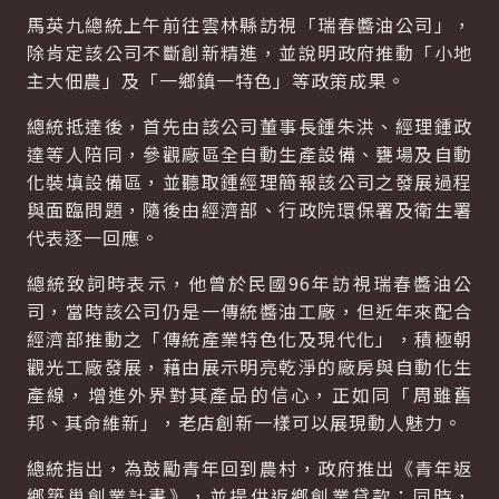
馬英九總統上午前往雲林縣訪視「瑞春醬油公司」，
除肯定該公司不斷創新精進，並說明政府推動「小地
主大佃農」及「一鄉鎮一特色」等政策成果。
總統抵達後，首先由該公司董事長鍾朱洪、經理鍾政
達等人陪同，參觀廠區全自動生產設備、甕場及自動
化裝填設備區，並聽取鍾經理簡報該公司之發展過程
與面臨問題，隨後由經濟部、行政院環保署及衛生署
代表逐一回應。
總統致詞時表示，他曾於民國96年訪視瑞春醬油公
司，當時該公司仍是一傳統醬油工廠，但近年來配合
經濟部推動之「傳統產業特色化及現代化」，積極朝
觀光工廠發展，藉由展示明亮乾淨的廠房與自動化生
產線，增進外界對其產品的信心，正如同「周雖舊
邦、其命維新」，老店創新一樣可以展現動人魅力。
總統指出，為鼓勵青年回到農村，政府推出《青年返
鄉築巢創業計畫》，並提供返鄉創業貸款；同時，