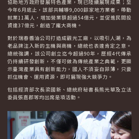
協助地方政府發展特色產業，現已陸續展現成果；至
今年6月底止，該部共輔導9,000餘家地方業者，帶動
就業11萬人，增加營業額超過54億元，並促進民間投
資達37億元，創造了龐大商機。
對於瑞春醬油公司打造成觀光工廠，以吸引人潮，為
老品牌注入新的生機與商機，總統也表達肯定之意。
總統強調，該公司創立迄今超過90年，歷經4代傳承
仍持續研發創新，不僅可做為傳統產業之典範，更顯
示臺灣產業具有創新能力，國人不須妄自菲薄，只要
抓住機會、運用資源，即可展現強大競爭力。
包括經濟部次長梁國新、總統府秘書長熊光華及立法
委員張嘉郡等均出席是項活動。