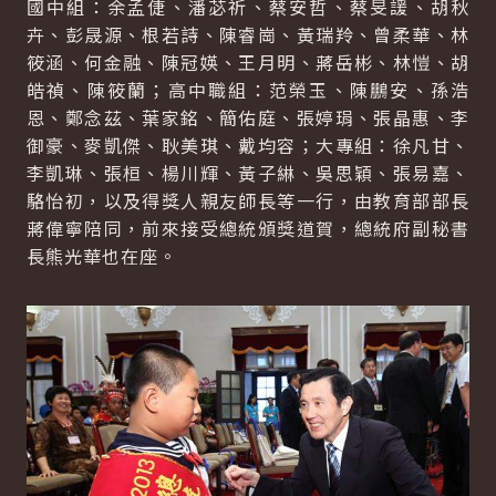
國中組：余孟倢、潘苾祈、蔡安哲、蔡旻諼、胡秋
卉、彭晟源、根若詩、陳睿崗、黃瑞羚、曾柔華、林
筱涵、何金融、陳冠媖、王月明、蔣岳彬、林愷、胡
皓禎、陳筱蘭；高中職組：范榮玉、陳鵬安、孫浩
恩、鄭念茲、葉家銘、簡佑庭、張婷琄、張晶惠、李
御豪、麥凱傑、耿美琪、戴均容；大專組：徐凡甘、
李凱琳、張桓、楊川輝、黃子綝、吳思穎、張易嘉、
駱怡初，以及得獎人親友師長等一行，由教育部部長
蔣偉寧陪同，前來接受總統頒獎道賀，總統府副秘書
長熊光華也在座。