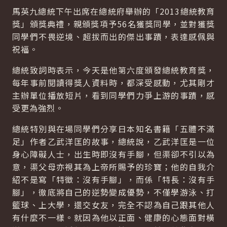
馬英九總統下午出席在總統府舉辦的「2013總統教育
獎」頒獎典禮，親頒獎項予56名獲獎同學，並對獲獎
同學們不畏逆境、超拔而出的傑出事蹟，表達感佩與
祝福。
總統致詞時表示，今天是他第六度頒發總統教育獎，
每年事前閱讀得獎人資料時，都深受感動，尤其剛才
主辦單位播放短片，看到同學們力爭上游的事蹟，感
受更為強烈。
總統特別與在場同學們分享日本知名書籍「五體不滿
足」作者乙武洋匡的故事，總統說，乙武洋匡是一位
身心障礙人士，出生時即沒有手腳，但渠卻不引以為
意，渠父母亦視其為上帝所賜予的珍寶；他的自我介
紹不是寫「特徵：沒有手腳」，而係「特長：沒有手
腳」，徹底將自己的逆勢變成優勢，不僅學游泳、打
籃球、上大學，還交女友，完全不認為自己跟其他人
有什麼不一樣。就因為他以正面、健康的心態面對橫