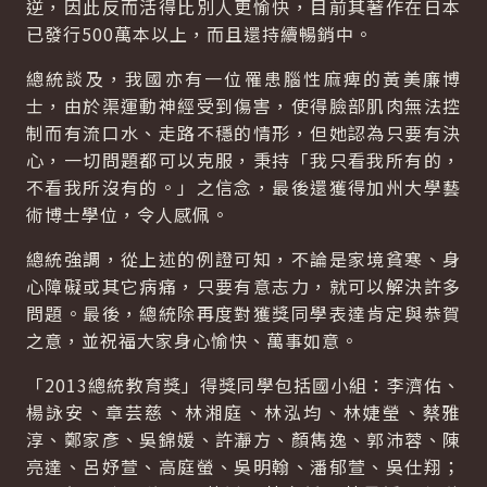
逆，因此反而活得比別人更愉快，目前其著作在日本
已發行500萬本以上，而且還持續暢銷中。
總統談及，我國亦有一位罹患腦性麻痺的黃美廉博
士，由於渠運動神經受到傷害，使得臉部肌肉無法控
制而有流口水、走路不穩的情形，但她認為只要有決
心，一切問題都可以克服，秉持「我只看我所有的，
不看我所沒有的。」之信念，最後還獲得加州大學藝
術博士學位，令人感佩。
總統強調，從上述的例證可知，不論是家境貧寒、身
心障礙或其它病痛，只要有意志力，就可以解決許多
問題。最後，總統除再度對獲獎同學表達肯定與恭賀
之意，並祝福大家身心愉快、萬事如意。
「2013總統教育獎」得獎同學包括國小組：李濟佑、
楊詠安、章芸慈、林湘庭、林泓均、林婕瑩、蔡雅
淳、鄭家彥、吳錦媛、許瀞方、顏雋逸、郭沛蓉、陳
亮達、呂妤萱、高庭螢、吳明翰、潘郁萱、吳仕翔；