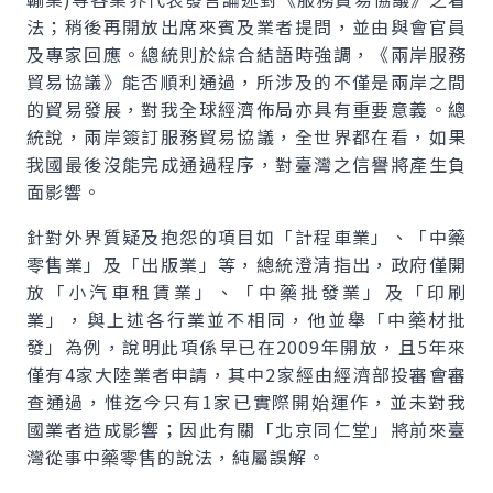
法；稍後再開放出席來賓及業者提問，並由與會官員
及專家回應。總統則於綜合結語時強調，《兩岸服務
貿易協議》能否順利通過，所涉及的不僅是兩岸之間
的貿易發展，對我全球經濟佈局亦具有重要意義。總
統說，兩岸簽訂服務貿易協議，全世界都在看，如果
我國最後沒能完成通過程序，對臺灣之信譽將產生負
面影響。
針對外界質疑及抱怨的項目如「計程車業」、「中藥
零售業」及「出版業」等，總統澄清指出，政府僅開
放「小汽車租賃業」、「中藥批發業」及「印刷
業」，與上述各行業並不相同，他並舉「中藥材批
發」為例，說明此項係早已在2009年開放，且5年來
僅有4家大陸業者申請，其中2家經由經濟部投審會審
查通過，惟迄今只有1家已實際開始運作，並未對我
國業者造成影響；因此有關「北京同仁堂」將前來臺
灣從事中藥零售的說法，純屬誤解。