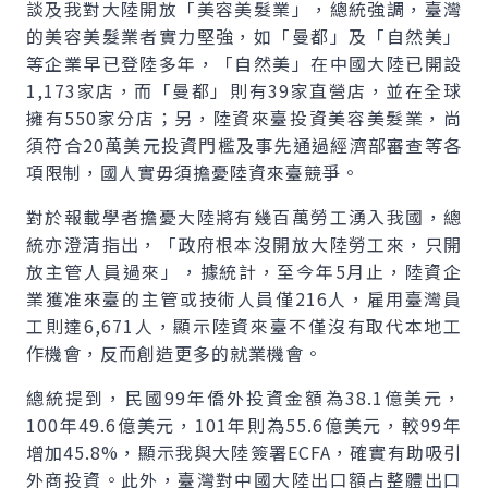
談及我對大陸開放「美容美髮業」，總統強調，臺灣
的美容美髮業者實力堅強，如「曼都」及「自然美」
等企業早已登陸多年，「自然美」在中國大陸已開設
1,173家店，而「曼都」則有39家直營店，並在全球
擁有550家分店；另，陸資來臺投資美容美髮業，尚
須符合20萬美元投資門檻及事先通過經濟部審查等各
項限制，國人實毋須擔憂陸資來臺競爭。
對於報載學者擔憂大陸將有幾百萬勞工湧入我國，總
統亦澄清指出，「政府根本沒開放大陸勞工來，只開
放主管人員過來」，據統計，至今年5月止，陸資企
業獲准來臺的主管或技術人員僅216人，雇用臺灣員
工則達6,671人，顯示陸資來臺不僅沒有取代本地工
作機會，反而創造更多的就業機會。
總統提到，民國99年僑外投資金額為38.1億美元，
100年49.6億美元，101年則為55.6億美元，較99年
增加45.8%，顯示我與大陸簽署ECFA，確實有助吸引
外商投資。此外，臺灣對中國大陸出口額占整體出口