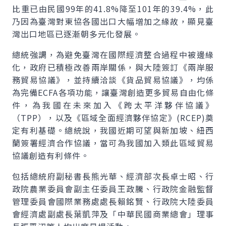
比重已由民國99年的41.8%降至101年的39.4%，此
乃因為臺灣對東協各國出口大幅增加之緣故，顯見臺
灣出口地區已逐漸朝多元化發展。
總統強調，為避免臺灣在國際經濟整合過程中被邊緣
化，政府已積極改善兩岸關係，與大陸簽訂《兩岸服
務貿易協議》，並持續洽談《貨品貿易協議》，均係
為完備ECFA各項功能，讓臺灣創造更多貿易自由化條
件，為我國在未來加入《跨太平洋夥伴協議》
（TPP），以及《區域全面經濟夥伴協定》(RCEP)奠
定有利基礎。總統說，我國近期可望與新加坡、紐西
蘭簽署經濟合作協議，當可為我國加入類此區域貿易
協議創造有利條件。
包括總統府副秘書長熊光華、經濟部次長卓士昭、行
政院農業委員會副主任委員王政騰、行政院金融監督
管理委員會國際業務處處長賴銘賢、行政院大陸委員
會經濟處副處長葉凱萍及「中華民國商業總會」理事