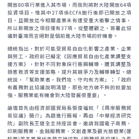
開放80項行業進入其市場，而我則將對大陸開放64項
投資項目，惟其中27項係ECFA施行後即已開放之項
目，且開放迄今相關產業未有遭受重大衝擊之情事，
所以新開放之項目僅有37項，從整體觀之，簽署此協
議對臺灣而言絕對是個前進大陸市場的好機會。
總統指出，對於可能受貿易自由化影響之產業、企業
與勞工，政府前已擬定《因應貿易自由化產業調整支
援方案》，針對不同對象採行振興輔導、體質調整及
損害救濟等支援策略，提升其競爭力及輔導轉型。總
統說，「幫助業者，我們攻、守均有方案」；「政府
有義務對此協議說明清楚，那些地方做不夠的就要加
強，服務業能有機會到大陸發展很重要」。
論壇首先由經濟部國貿局長張俊福就「《兩岸服務貿
易協議》簡介」為題進行簡報，再由「中華經濟研究
院」副院長王健全主持座談會，邀請我國電子商務、
印刷服務業、金融服務業、文創產業及觀光旅遊業(運
輸業)等各業界代表發言論述對《服務貿易協議》之看