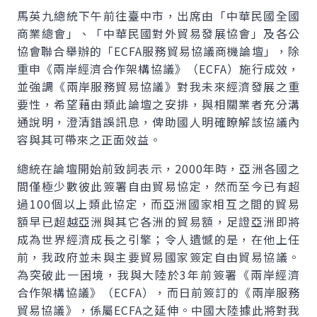
馬英九總統下午前往臺中市，出席由「中華民國全國
商業總會」、「中華民國對外貿易發展協會」及各公
協會聯合舉辦的「ECFA服務貿易協議商機論壇」，除
重申《兩岸經濟合作架構協議》（ECFA）施行成效，
並強調《兩岸服務貿易協議》對我未來經濟發展之重
要性，希望藉由類此論壇之安排，與相關業者充分溝
通說明，澄清錯誤訊息，俾助國人明確瞭解該協議內
容與其可帶來之正面效益。
總統在論壇開始前致詞表示，2000年時，亞洲各國之
間僅極少數彼此簽署自由貿易協定，然而至今已有超
過100個以上類此協定，而亞洲國家相互之間的貿易
額早已超越亞洲與其它各洲的貿易額，足證亞洲即將
成為世界經濟成長之引擎；令人遺憾的是，在他上任
前，我政府並未與主要貿易國家簽定自由貿易協議。
為突破此一困境，我與大陸於3年前簽署《兩岸經濟
合作架構協議》（ECFA），而日前簽訂的《兩岸服務
貿易協議》，係屬ECFA之延伸。中國大陸據此將對我