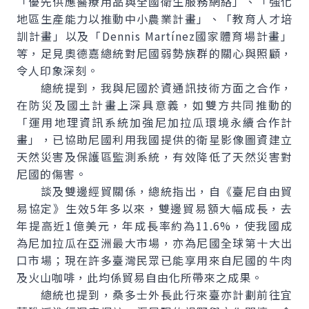
「優先供應醫療用品與全國衛生服務網絡」、「強化
地區生產能力以推動中小農業計畫」、「教育人才培
訓計畫」以及「
Dennis Martínez
國家體育場計畫」
等，足見奧德嘉總統對尼國弱勢族群的關心與照顧，
令人印象深刻。
總統提到，我與尼國於資通訊技術方面之合作，
在防災及國土計畫上深具意義，如雙方共同推動的
「運用地理資訊系統加強尼加拉瓜環境永續合作計
畫」，已協助尼國利用我國提供的衛星影像圖資建立
天然災害及保護區監測系統，有效降低了天然災害對
尼國的傷害。
談及雙邊經貿關係，總統指出，自《臺尼自由貿
易協定》生效5年多以來，雙邊貿易額大幅成長，去
年提高近1億美元，年成長率約為11.6%，使我國成
為尼加拉瓜在亞洲最大市場，亦為尼國全球第十大出
口市場；現在許多臺灣民眾已能享用來自尼國的牛肉
及火山咖啡，此均係貿易自由化所帶來之成果。
總統也提到，桑多士外長此行來臺亦計劃前往宜