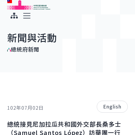
:::
:::
跳到主要內容
中華民國總統府
展開選單
新聞與活動
總統府新聞
English
102年07月02日
總統接見尼加拉瓜共和國外交部長桑多士
（
Samuel Santos López
）訪華團一行