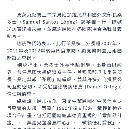
馬英九總統上午接見尼加拉瓜共和國外交部長桑
多士（
Samuel Santos López
）訪華團一行，除歡
迎訪賓遠道來臺，並感謝尼國在各國際場合為我仗義
執言。
總統致詞時表示，此行係桑多士外長繼2007年、
2011年及2012年後第四度來訪，顯見渠對臺尼兩國
邦誼之重視。
總統指出，桑多士外長學驗俱豐，出身自財經
界，曾任尼國大學經濟系主任、首都馬那瓜市重建部
長、桑定黨報「黎明」總編輯，並與許多外商投資公
司互動密切，深受尼國總統奧德嘉 (
Daniel Ortega
)
信任與倚重。
總統說，尼加拉瓜一直是中華民國在中美洲重要
且堅實的友邦，兩國自1990年復交以來，積極推動各
項合作計畫，包括尼國總統奧德嘉重視的「零飢餓計
畫」、「興建兒童發展中心」、「微額低利貸款」、