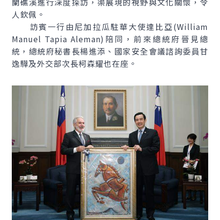
蘭礁溪進行深度探訪，渠展現的視野與文化關懷，令
人欽佩。
訪賓一行由尼加拉瓜駐華大使達比亞(
William
Manuel Tapia Aleman
)陪同，前來總統府晉見總
統，總統府秘書長楊進添、國家安全會議諮詢委員甘
逸驊及外交部次長柯森耀也在座。