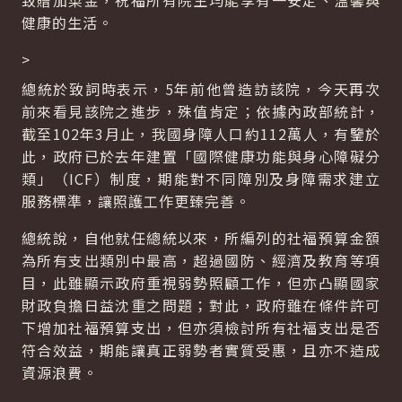
致贈加菜金，祝福所有院生均能享有一安定、溫馨與
健康的生活。
>
總統於致詞時表示，5年前他曾造訪該院，今天再次
前來看見該院之進步，殊值肯定；依據內政部統計，
截至102年3月止，我國身障人口約112萬人，有鑒於
此，政府已於去年建置「國際健康功能與身心障礙分
類」（ICF）制度，期能對不同障別及身障需求建立
服務標準，讓照護工作更臻完善。
總統說，自他就任總統以來，所編列的社福預算金額
為所有支出類別中最高，超過國防、經濟及教育等項
目，此雖顯示政府重視弱勢照顧工作，但亦凸顯國家
財政負擔日益沈重之問題；對此，政府雖在條件許可
下增加社福預算支出，但亦須檢討所有社福支出是否
符合效益，期能讓真正弱勢者實質受惠，且亦不造成
資源浪費。