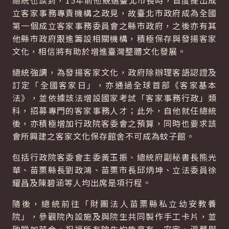
總統也談到，15年前他競選臺北市長時，首度提出成
立客家事務專責機構之政見，故臺北市政府成為全國
第一個成立客家事務委員會之縣市政府，之後亦有其
他縣市政府跟進籌設相關機構，積極保存與發揚客家
文化，相信將有助於增進臺灣整體文化發展。
總統強調，為發揚客家文化，政府除辦理客語認證及
訂定「全國客家日」，亦通過全球首部《客家基本
法》，並依據該法增設國家考試「客家事務行政」類
科，招募專門的客家事務人才；此外，自他就任總統
後，亦積極增加行政院客委會之預算，同時也要求該
會所興建之客家文化保存館舍不可成為蚊子館。
包括行政院客委會主委黃玉振、總統府副秘書長熊光
華、苗栗縣長劉政鴻、苗栗市長邱炳坤、立法委員徐
耀昌及陳碧涵等人均出席是項行程。
隨後，總統前往「財團法人苗栗縣私立幼安教養
院」，參觀院內設施及與院生共同製作手工卡片，並