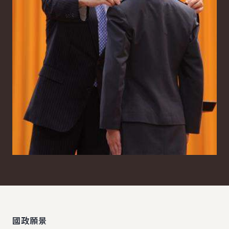
:::
國政願景