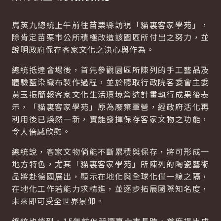
馬英九總統上午前往苗栗縣訪視「貓裏客家學苑」，
除肯定苗栗市公所積極改造該園區所付出之努力，並
說明政府保存客家文化之決心與作為。
總統抵達會場後，首先參觀園區所陳列的手工藝品及
體驗藍染織布製作過程，並於聽取行政院客委會主委
黃玉振簡報客家文化生活環境營造計畫執行成果後表
示，「貓裏客家學苑」原為廢棄軍營，經政府活化再
利用後已煥然一新，實能發揮保存客家文物之功能，
令人倍感欣慰。
總統說，客家文物倘能不斷累積與保存，將可形成一
地方特色，尤其「貓裏客家學苑」所陳列的陶瓷藝術
品將赴德國展出，顯示在地化與全球化僅一線之隔，
在地化工作若能力求精進，並逐步拓展國際知名度，
未來即可受全世界景仰。