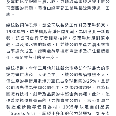
及運動休閒服飾等展示廳，並聽取薛總經理提出該公
司面臨的問題，隨後由經濟部工業局長沈榮津逐一回
應。
總統致詞時表示，該公司以製造工作鞋及雨鞋起家，
1980年初，歐美興起海洋休閒風潮，為因應此一新趨
勢，該公司自行研發相關技術，從雨鞋跨足到潛水
鞋，以及潛水衣的製造，目前該公司生產之潛水衣市
占率達六成五，證明能夠掌握市場需求及抓住趨勢變
化，是企業茁壯的第一步。
總統提到，今年三月他前往新北市參訪全球最大的電
燒刀筆供應商「大瓏企業」，該公司規模雖然不大，
但生產的手術用電燒刀筆已占全球銷售的25%，且該
公司原先僅為美國公司代工，之後越做越好，成為我
國擁有技術、創新及品牌的中堅企業典範。此外，他
也曾訪視位於臺南的「力伽實業公司」，該公司專門
製造跑步機等健身器材，1995年決定自創品牌
「Sports Art」，歷經十多年的努力與堅持，如今產