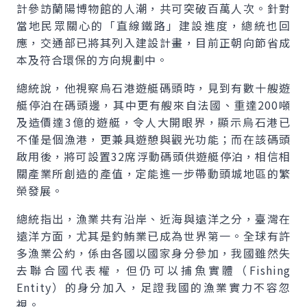
計參訪蘭陽博物館的人潮，共可突破百萬人次。針對
當地民眾關心的「直線鐵路」建設進度，總統也回
應，交通部已將其列入建設計畫，目前正朝向節省成
本及符合環保的方向規劃中。
總統說，他視察烏石港遊艇碼頭時，見到有數十艘遊
艇停泊在碼頭邊，其中更有艘來自法國、重達200噸
及造價達3億的遊艇，令人大開眼界，顯示烏石港已
不僅是個漁港，更兼具遊憩與觀光功能；而在該碼頭
啟用後，將可設置32席浮動碼頭供遊艇停泊，相信相
關產業所創造的產值，定能進一步帶動頭城地區的繁
榮發展。
總統指出，漁業共有沿岸、近海與遠洋之分，臺灣在
遠洋方面，尤其是釣鮪業已成為世界第一。全球有許
多漁業公約，係由各國以國家身分參加，我國雖然失
去聯合國代表權，但仍可以捕魚實體（Fishing
Entity）的身分加入，足證我國的漁業實力不容忽
視。