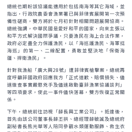
總統也期盼該協議能適用於包括南海等其它海域，並
指出，行政院農委會漁業署已與菲律賓展開第一次預
備性磋商，雙方將於七月初針對相關問題展開協商。
總統強調，中華民國是愛好和平的國家，向來主張以
和平方式解決國際爭議，只要漁民在海上合法作業，
政府必定盡全力保護漁民，以「海巡護漁民、海軍挺
海巡」的第一、二線配置，勇敢並堅決地「保衛海
疆、捍衛漁民」。
針對我漁船「廣大興28號」遭菲律賓槍擊案，總統再
度呼籲菲國政府回應我方「正式道歉、賠償損失、儘
速徹查事實嚴懲兇手及儘速啟動臺菲漁業協議談判」
等四項要求，使此一事件儘快落幕，雙方恢復正常關
係。
下午，總統前往訪視「薛長興工業公司」。抵達後，
首先由該公司董事長薛丕拱、總經理薛敏誠及總統府
副秘書長熊光華等人陪同參觀水類運動服飾、救生衣