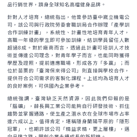
品行銷世界，躋身全球知名高檔健身品牌。
針對人才培育，總統指出，他曾參訪臺中崴立機電公
司，該公司與行政院勞委會職訓局合作辦理「產學訓
合作訓練計畫」，系統性、計畫性地培育青年人才，
高職一年級的學生即可參加訓練，結訓學員留任人數
超過8成。對於廠商而言，透過此計畫可培訓人才技
術並傳達公司理念，對青年學子而言，也能同時獲得
學歷及證照，提前適應職場，形成各方「多贏」；而
位於苗栗的「臺灣保來得公司」則直接與學校合作，
提供符合公司需求的客製化課程。上述均為培育人才
的良好案例，可供國內企業參考。
總統強調，臺灣缺乏天然資源，因此我們仰賴的是
「腦礦」，薛長興工業公司能夠自行研發技術、抓住
趨勢並掌握通路，使生產之潛水衣在全球市場市占率
達六成以上，值得肯定，堪稱隱身蘭陽平原的「隱形
冠軍」，也期許該公司「精益求精，更上層樓」，邁
向品牌之路，開創企業永續成長的新契機。