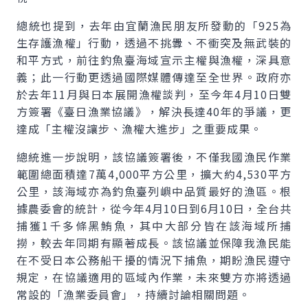
總統也提到，去年由宜蘭漁民朋友所發動的「925為
生存護漁權」行動，透過不挑釁、不衝突及無武裝的
和平方式，前往釣魚臺海域宣示主權與漁權，深具意
義；此一行動更透過國際媒體傳達至全世界。政府亦
於去年11月與日本展開漁權談判，至今年4月10日雙
方簽署《臺日漁業協議》，解決長達40年的爭議，更
達成「主權沒讓步、漁權大進步」之重要成果。
總統進一步說明，該協議簽署後，不僅我國漁民作業
範圍總面積達7萬4,000平方公里，擴大約4,530平方
公里，該海域亦為釣魚臺列嶼中品質最好的漁區。根
據農委會的統計，從今年4月10日到6月10日，全台共
捕獲1千多條黑鮪魚，其中大部分皆在該海域所捕
撈，較去年同期有顯著成長。該協議並保障我漁民能
在不受日本公務船干擾的情況下捕魚，期盼漁民遵守
規定，在協議適用的區域內作業，未來雙方亦將透過
常設的「漁業委員會」，持續討論相關問題。