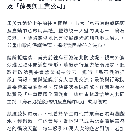
及「薛長興工業公司」
馬英九總統上午前往宜蘭縣 ，出席「烏石港遊艇碼頭
及直銷中心啟用典禮」暨訪視十大魅力漁港－「烏石
漁港」，除肯定當地具有發展觀光遊憩漁港之潛力，
並重申政府保護海疆、捍衛漁民權益之決心。
總統抵達後，首先前往烏石漁港北防波堤，視察外澳
沙灘民眾休閒活動情形，隨後步行至遊艇碼頭處，聽
取行政院農委會漁業署長沙志一進行「烏石漁港建
設」簡報，並與遊艇所有人意見交流；最後與行政院
農委會主委陳保基、交通部次長陳純敬、宜蘭縣長林
聰賢及「中華民國全國漁會」總幹事林啟滄等人共同
主持「烏石港遊艇碼頭及直銷中心」啟用儀式。
總統致詞時表示，他曾於學生時代前來烏石港海灘戲
水，經過數十年的發展，當地現已成為北臺灣最富盛
名的衝浪天堂，每年吸引30萬人次的遊客到訪，若加