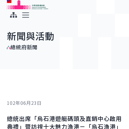
:::
:::
跳到主要內容
中華民國總統府
展開選單
新聞與活動
總統府新聞
102年06月23日
總統出席「烏石港遊艇碼頭及直銷中心啟用
典禮」暨訪視十大魅力漁港－「烏石漁港」