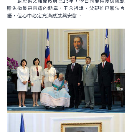
對於渠父離開政府已15年，今日尚能得獲總統頒
贈象徵最高榮耀的勳章，王念祖說，父親雖已無法言
語，但心中必定充滿感激與安慰。