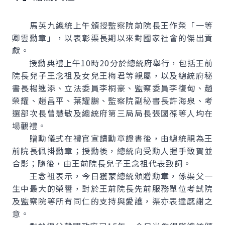
馬英九總統上午頒授監察院前院長王作榮「一等
卿雲勳章」，以表彰渠長期以來對國家社會的傑出貢
獻。
授勳典禮上午10時20分於總統府舉行，包括王前
院長兒子王念祖及女兒王梅君等親屬，以及總統府秘
書長楊進添、立法委員李桐豪、監察委員李復甸、趙
榮耀、趙昌平、葉耀鵬、監察院副秘書長許海泉、考
選部次長曾慧敏及總統府第三局局長張國葆等人均在
場觀禮。
贈勳儀式在禮官宣讀勳章證書後，由總統親為王
前院長佩掛勳章；授勳後，總統向受勳人握手致賀並
合影；隨後，由王前院長兒子王念祖代表致詞。
王念祖表示，今日獲蒙總統頒贈勳章，係渠父一
生中最大的榮譽，對於王前院長先前服務單位考試院
及監察院等所有同仁的支持與愛護，渠亦表達感謝之
意。