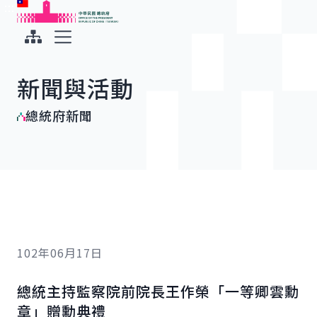
:::
:::
跳到主要內容
中華民國總統府
展開選單
新聞與活動
總統府新聞
102年06月17日
總統主持監察院前院長王作榮「一等卿雲勳
章」贈勳典禮