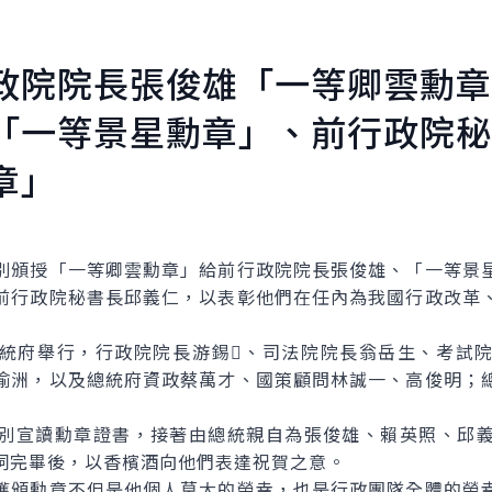
政院院長張俊雄「一等卿雲勳章
「一等景星勳章」、前行政院秘
章」
頒授「一等卿雲勳章」給前行政院院長張俊雄、「一等景星
前行政院秘書長邱義仁，以表彰他們在任內為我國行政改革
府舉行，行政院院長游錫、司法院院長翁岳生、考試院
渝洲，以及總統府資政蔡萬才、國策顧問林誠一、高俊明；
宣讀勳章證書，接著由總統親自為張俊雄、賴英照、邱義
詞完畢後，以香檳酒向他們表達祝賀之意。
頒勳章不但是他個人莫大的榮幸，也是行政團隊全體的榮幸