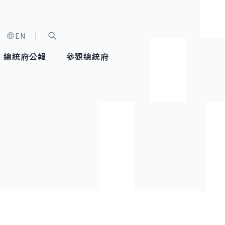
EN
字級選單
展開關鍵字搜尋
總統府公報
參觀總統府
健康台灣推動委員會
總統令
蕭美琴副總統
建築風華
全社會
每日活
行憲後
總統府
外交
網路相簿
國防