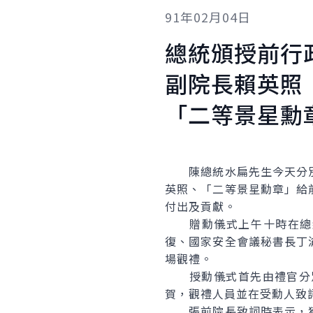
91年02月04日
總統頒授前行
副院長賴英照
「二等景星勳
陳總統水扁先生今天分別
英照、「二等景星勳章」給
付出及貢獻。
贈勳儀式上午十時在總統
復、國家安全會議秘書長丁
場觀禮。
授勳儀式首先由禮官分別
賀，觀禮人員並在受勳人致
張前院長致詞時表示，獲