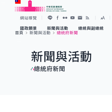
:::
跳到主要內容
中華民國總統府
網站導覽
展開
加入好友
Facebook
Flickr
YouTube
寫信給總統
RSS
國政願景
新聞與活動
總統與副總統
首頁
新聞與活動
總統府新聞
國政願景
新聞與活動
總統與副總統
參觀總統府
:::
新聞與活動
國家氣候變遷對策委員會
總統府新聞
賴清德總統
參觀資訊
總統府新聞
重要談話
影音頻道