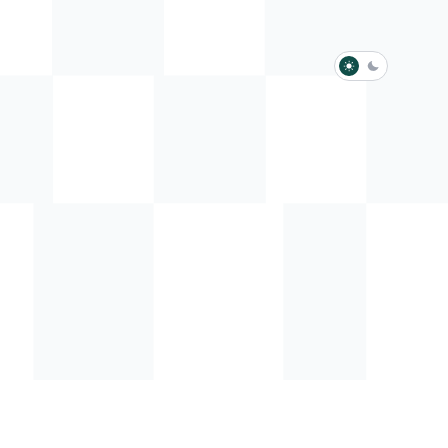
淺色模式
深色模式
防衛韌性委員會
動行程
歷任總統與副總統
展覽