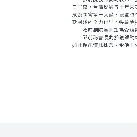
日子裏，台灣歷經五十年來
成為國會第一大黨、景氣也
政團隊的全力付出。張前院
賴前副院長則認為受頒勳
邱前秘書長對於獲頒勳章
如此還能獲此殊榮，令他十
:::