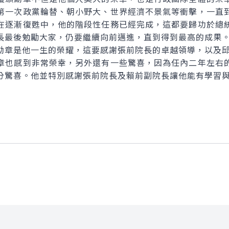
第一次政黨輪替、朝小野大、世界經濟不景氣等衝擊，一直
在逐漸復甦中，他的階段性任務已經完成，這都要歸功於總
長最後勉勵大家，仍要繼續向前邁進，直到得到最高的成果
章是他一生的榮耀，這要感謝張前院長的卓越領導，以及邱
也感到非常榮幸，另外還有一些驚喜，因為任內二年左右的
分驚喜。他並特別感謝張前院長及賴前副院長讓他能有學習