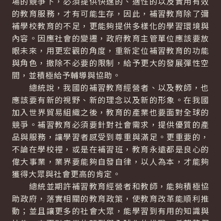
場的競爭下，必須提供快速的、適性的以及實用有效
的教育服務，才有可能生存，因此，補習教育除了彌
補學校教育的不足，更能夠提供多樣化的學習環境與
內容。因應社會的變遷，政府教育主管單位應該要放
眼未來，用更宏觀的角度，重新定位補習教育的功能
與角色，撤除不必要的限制，給予更大的發展彈性空
間，並積極給予輔導與協助。
總統說，我國的補習教育經營者、以及教師，也
應該要有新的視野、新的理念以及新的形象。在我國
加入世界貿易組織之後，教育的產業也要面對全球的
競爭。補習教育必須要針對社會需求，提供優質的產
品與服務，讓學習者感受到尊重與滿足。更重要的，
不論在學校裡，或是在補習班，教育永遠都是良心的
偉大事業，業界要能夠自發自律，以人為本，才能夠
獲得大眾與社會更高的肯定。
總統並期許補習教育經營者和教師，能夠積極協
助政府，落實相關的教育政策，使教育改革能順利推
動；並且讓更多的社會大眾，能學習到有用的知識與