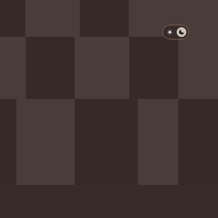
淺色模式
深色模式
防衛韌性委員會
動行程
歷任總統與副總統
展覽