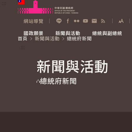
:::
跳到主要內容
中華民國總統府
網站導覽
展開
加入好友
Facebook
Flickr
YouTube
寫信給總統
RSS
國政願景
新聞與活動
總統與副總統
首頁
新聞與活動
總統府新聞
國政願景
新聞與活動
總統與副總統
參觀總統府
:::
新聞與活動
國家氣候變遷對策委員會
總統府新聞
賴清德總統
參觀資訊
總統府新聞
重要談話
影音頻道