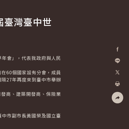
屆臺灣臺中世
界年會」，代表我政府與人民
Facebo
加入好
在60個國家設有分會，成員
相隔27年再度來到臺中市舉辦
X
列印
發商、建築開發商、保險業
社群分
。
中市副市長黃國榮及國立臺