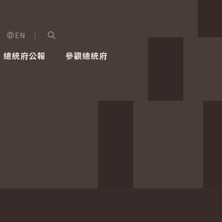
EN
字級選單
展開關鍵字搜尋
總統府公報
參觀總統府
健康台灣推動委員會
總統令
蕭美琴副總統
建築風華
全社會
每日活
行憲後
總統府
外交
網路相簿
國防