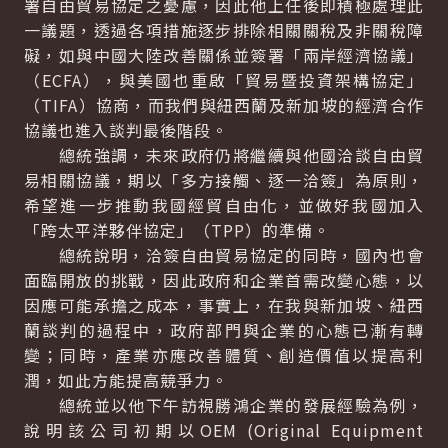
署自由貿易協定之憂慮，因此他上任後即積極處理此
一議題，透過各項措施逐步排除相關關稅及非關稅障
礙，如與中國大陸改善關係並簽署「兩岸經濟協議」
（ECFA），與美國也重啟「貿易暨投資架構協定」
（TIFA）協商，而我們與紐西蘭及新加坡的經濟合作
協議也進入談判最後階段。
總統強調，未來政府仍將繼續與他國洽談自由貿
易相關協議，期以「多方接觸、逐一洽簽」為原則，
希望進一步推動我國經貿自由化，並做好我國加入
「跨太平洋夥伴協定」（TPP）的準備。
總統說明，洽簽自由貿易協定的同時，國內也會
面臨開放的挑戰，因此政府和企業首需改變心態，以
因應可能承擔之成本，事實上，在我與新加坡、紐西
蘭談判的過程中，政府部門與企業的心態已漸有轉
變；同時，產業亦應改善體質、創造價值以提高利
潤，如此方能提高競爭力。
總統並以他下午訪視勝鴻企業的發展經驗為例，
說明該公司初期以OEM (Original Equipment