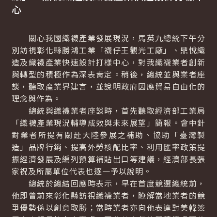
心
關心我國織襪產業發展現況，馬英九總統下午分
別訪視彰化縣勝鴻工業「襪仔王觀光工廠」、鼎悅織
造及織襪產業快速設計打樣中心，對我織襪業者創新
與轉型的積極作為深表肯定。稍後，總統並與業者座
談，聽取產業界建言，並說明政府因應貿易自由化的
理念與作為。
總統與織襪業者座談時，首先聽取經濟部工業局
「織襪產業現況輔導成效與未來展望」簡報。會中針
對業者所提有關赴大陸參展之補助、協助「臺灣製
造」品牌行銷、提高外勞核配比率、利用匯率政策提
振經濟發展及編列預算補貼出口等建議，經濟部長張
家祝及所屬單位代表也逐一予以說明。
總統於總結回應時表示，早在首度競選總統前，
他即曾前來彰化縣訪視織襪業者，瞭解當地業者的競
爭優勢係以創意取勝；當時業者亦向他表達對美韓簽