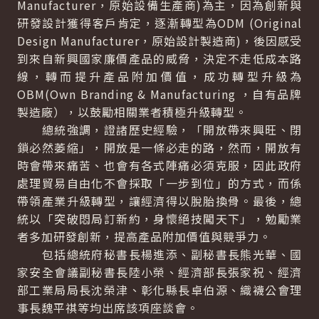
Manufacturer，原始設備生產商)為主，因為創新與
研發設計獲得客戶肯定，逐漸轉型為ODM (Original
Design Manufacturer，原始設計製造商)，後因感受
到來自新興國家廉價產品的威脅，決定不走低成本路
線，轉而提升產品附加價值，成功轉型升級為
OBM(Own Branding & Manufacturing ，自有品牌
製造廠），以鼓勵相關業者積極升級轉型。
總統強調，證諸歷史經驗，「開放帶來興旺、閉
鎖必然萎縮」，開放是一條必走的路，然而，開放有
時會帶來痛苦、也會有各式陣痛必須克服，因此政府
處理貿易自由化不會採取「一步到位」的方式，而係
帶領產業升級轉型，讓經濟得以脫胎換骨。最後，總
統以「突破悶局訂新約，身懷絕技闖天下」，勉勵業
者多加研發創新，提高產品附加價值與競爭力。
包括總統府秘書長楊進添、副秘書長熊光華、國
家安全會議副秘書長陸小榮、經濟部長張家祝、經濟
部工業局局長沈榮津、彰化縣長卓伯源、織襪公會理
事長魏平祺等均出席該項座談會。