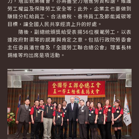
力，增加就業機會，亦將盡全力增進勞資和諧，維護
勞工權益及保障勞工安全等；此外，企業主也要做到
賺錢分紅給員工、合法繳稅、善待員工及節能減碳等
目標，讓全國人民共享經濟上升的好處。
隨後，副總統頒獎給受表揚56位模範勞工，以表
達政府對渠等的感謝與肯定之意。包括行政院勞委會
主任委員潘世偉及「全國勞工聯合總公會」理事長林
錫維等均出席是項活動。