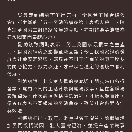
吳敦義副總統下午出席由「全國勞工聯合總公
會」所主辦的「五一勞動節模範勞工表揚大會」，除
肯定全國勞工對國家發展的貢獻，亦期許渠等繼續為
建設國家而奉獻心力。
副總統致詞時表示，勞工為國家最根本之生產
力，對國家經濟之影響至深且鉅；今日我國家經濟發
展與社會安定繁榮，端賴在不同工作崗位的勞工朋友
們同心協力、戮力以赴，才得以在穩定的環境中順利
發展。
副總統說，此次獲表揚的模範勞工朋友來自各行
各業，均有不同的生活背景與職場故事，且在各職場
表現卓越，此次經過嚴格評選過程，才能脫穎而出，
渠等代表著不同領域的勞動典範，殊值社會各界肯定
與效法。
副總統指出，政府非常重視勞工權益，除繼續增
加民間投資誘因，壯大臺灣經濟，並提升產業競爭