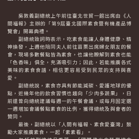
吳敦義副總統上午前往臺北世貿一館出席由《人
間福報》主辦的「第9屆臺北國際素食暨有機產品博
覽會」開幕典禮。
副總統致詞時表示，吃素食能讓人身體健康、精
神煥發，上週他陪同夫人前往苗栗出席婦女朋友的餐
會，現場多數餐點皆為素食，也讓他瞭解到素食也能
「色香味」俱全，充滿吸引力；因此，若能推廣各式
美味的素食食譜，相信更容易受到民眾的支持與喜
愛。
副總統說，素食亦具有節能減碳、愛護地球的優
點，近幾年他的飲食習慣也趨向「少肉多蔬果」，日
前還曾向總統建議每週一的午餐會議，或每月固定選
一週增加會議餐點素食的比例，獲得總統及與會者的
贊同。
最後，副總統以「人間有福報、素食愛臺灣」鼓
勵大家推廣素食，一起「素素看」。