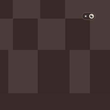
淺色模式
深色模式
防衛韌性委員會
動行程
歷任總統與副總統
展覽