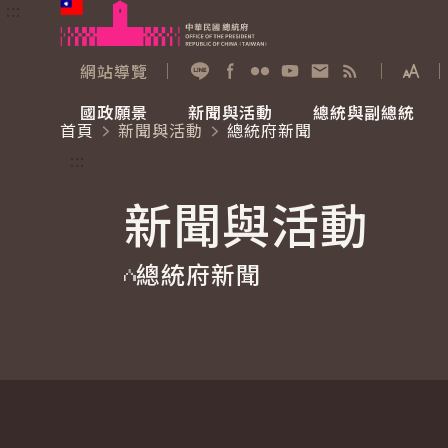
:::
跳到主要內容
中華民國總統府
網站導覽
展開
加入好友
Facebook
Flickr
YouTube
寫信給總統
RSS
國政願景
新聞與活動
總統與副總統
首頁
新聞與活動
總統府新聞
國政願景
新聞與活動
總統與副總統
參觀總統府
:::
新聞與活動
國家氣候變遷對策委員會
總統府新聞
賴清德總統
參觀資訊
總統府新聞
重要談話
影音頻道