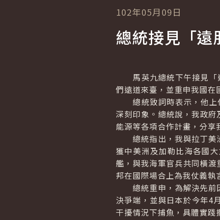
102年05月09日
總統接見「遠
馬英九總統下午接見「遠
們遠道來臺，並重申我國在
總統致詞時表示，他上任
深刻印象。總統說，我政府
能源等各項合作計畫，分享
總統指出，我與拉丁美洲
獲中美洲及加勒比海各國大
艦，與我海軍官兵共同橫渡
邦在國際場合上為我仗義執
總統重申，為解決先前因
決爭端，並與日本於今年4
干擾情況下捕魚，具體實踐