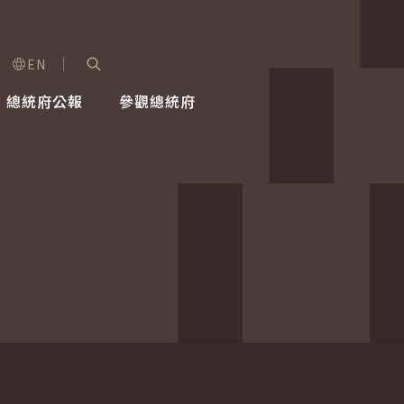
EN
字級選單
展開關鍵字搜尋
總統府公報
參觀總統府
健康台灣推動委員會
總統令
蕭美琴副總統
建築風華
全社會
每日活
行憲後
總統府
外交
網路相簿
國防