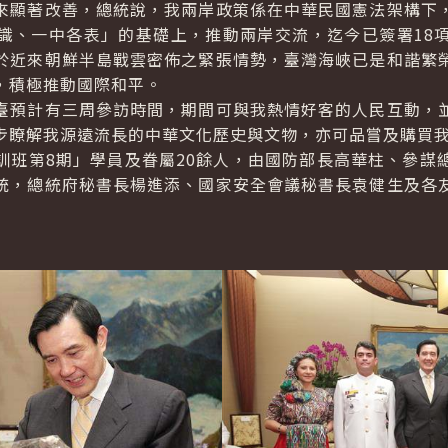
顯著改善，總統說，我兩岸政策係在中華民國憲法架構下，
識、一中各表」的基礎上，推動兩岸交流，迄今已簽署18
於近來朝鮮半島戰雲密佈之緊張情勢，臺灣海峽已是和諧繁
，積極推動國際和平。
預計有三周參訪時間，期間可與我熱情好客的人民互動，並
步瞭解我源遠流長的中華文化歷史與文物，亦可品嘗及購買
第8期」學員及眷屬20餘人，由國防部長高華柱、參謀
統，總統府秘書長楊進添、國家安全會議秘書長袁健生及各