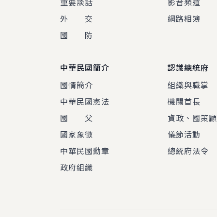
重要談話
影音頻道
外 交
網路相簿
國 防
中華民國簡介
認識總統府
國情簡介
組織與職掌
中華民國憲法
機關首長
國 父
資政、國策
國家象徵
儀節活動
中華民國勳章
總統府法令
政府組織