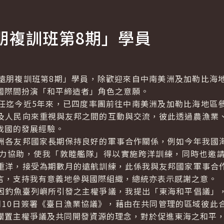
朋複訓班第8期」學員
朋複訓班第8期」學員，除歡迎來自中南美洲及加勒比海地
國際間扮演「和平締造者」角色之意願。
迄今近5年來，已四度率團前往中南美洲及加勒比海地區參
及人民向來重視與友邦之間的互動與交流，彼此透過農漁業
我國的發展經驗。
各友邦國家長期保持良好的軍事合作關係，例如今年我國海
力協助，使我「敦睦艦隊」得以實施跨洋訓練，同時也邀
重洋，接受為期數月的遠航訓練，此係我與友邦國家軍事合
言，支持我有意義地參與國際組織，總統亦表示感謝之意。
釣魚臺列嶼所引發之主權爭議，我提出「東海和平倡議」，
月10日簽署《臺日漁業協議》，藉由在共同管理的區域彼此
擱置主權爭議及共同開發資源的理念，對於促進東海之和平