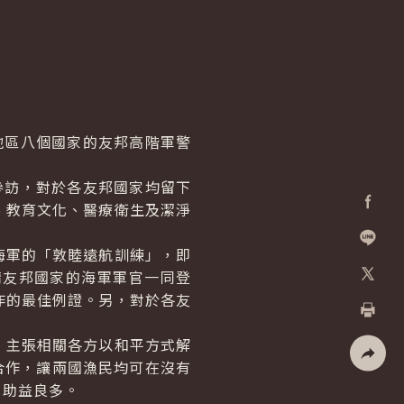
區八個國家的友邦高階軍警
訪，對於各友邦國家均留下
、教育文化、醫療衛生及潔淨
Facebo
軍的「敦睦遠航訓練」，即
加入好
請友邦國家的海軍軍官一同登
作的最佳例證。另，對於各友
X
列印
主張相關各方以和平方式解
合作，讓兩國漁民均可在沒有
社群分
，助益良多。