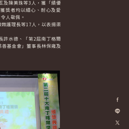
及陳美珠等3人，獲「績優
；獲獎者均以細心、耐心及愛
，令人敬佩。
媺護理長等17人，以表揚渠
許水德、「第2屆南丁格爾
慈善基金會」董事長林保雍及
Facebo
加入好