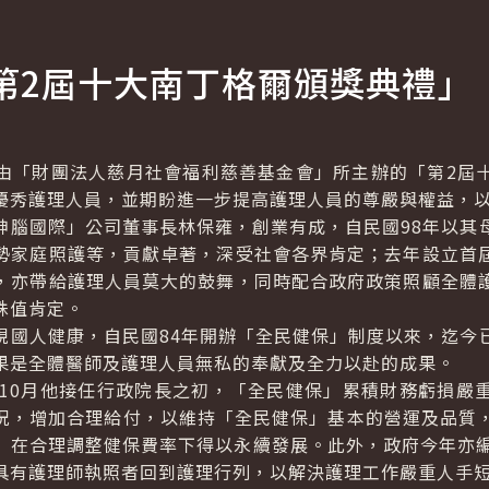
第2屆十大南丁格爾頒獎典禮」
「財團法人慈月社會福利慈善基金會」所主辦的「第2屆十
優秀護理人員，並期盼進一步提高護理人員的尊嚴與權益，
國際」公司董事長林保雍，創業有成，自民國98年以其
勢家庭照護等，貢獻卓著，深受社會各界肯定；去年設立首
，亦帶給護理人員莫大的鼓舞，同時配合政府政策照顧全體
殊值肯定。
人健康，自民國84年開辦「全民健保」制度以來，迄今
果是全體醫師及護理人員無私的奉獻及全力以赴的成果。
0月他接任行政院長之初，「全民健保」累積財務虧損嚴
況，增加合理給付，以維持「全民健保」基本的營運及品質，故
保」在合理調整健保費率下得以永續發展。此外，政府今年亦
具有護理師執照者回到護理行列，以解決護理工作嚴重人手