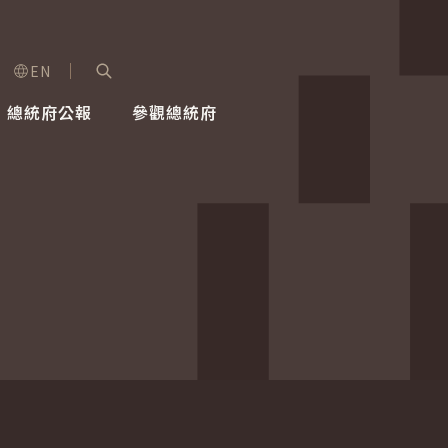
EN
字級選單
展開關鍵字搜尋
總統府公報
參觀總統府
健康台灣推動委員會
總統令
蕭美琴副總統
建築風華
全社會
每日活
行憲後
總統府
外交
網路相簿
國防