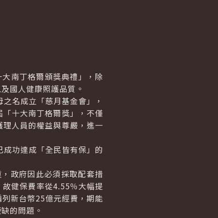
大南丁格爾頒獎典禮」，除
以及國人健康照護品質。
母之名成立「慈月基金會」，
屆「十大南丁格爾獎」，不僅
護理人員的權益與尊嚴，進一
已成功達成「全民皆有保」的
重，政府因此必須採取配套措
健保費率從4.55％大幅提
編列新台幣25億元經費，期能
短缺的問題。