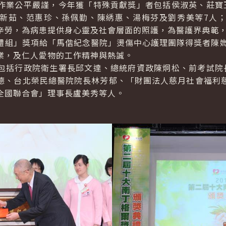
業公平嚴謹，今年獲「特殊貢獻獎」者包括侯淑英、莊寶玉
新茹、范惠珍、孫佩勤、陳綉惠、湯梅芬及劉秀美等7人
辛勞，為病患提供身心靈及社會層面的照護，為醫護界典範
」獎項給「馬偕紀念醫院」燙傷中心護理團隊得獎者陳媺
業，及仁人愛物的工作精神與熱誠。
括行政院衛生署長邱文達、總統府資政陳炯松、前考試院長
德、台北榮民總醫院院長林芳郁、「財團法人慈月社會福利
全國聯合會」理事長盧美秀等人。