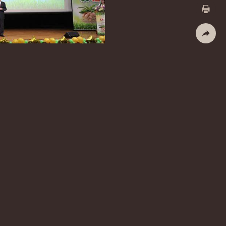
X
列印
社群分