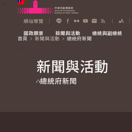
:::
跳到主要內容
中華民國總統府
網站導覽
展開
加入好友
Facebook
Flickr
YouTube
寫信給總統
RSS
國政願景
新聞與活動
總統與副總統
首頁
新聞與活動
總統府新聞
國政願景
新聞與活動
總統與副總統
參觀總統府
:::
新聞與活動
國家氣候變遷對策委員會
總統府新聞
賴清德總統
參觀資訊
總統府新聞
重要談話
影音頻道