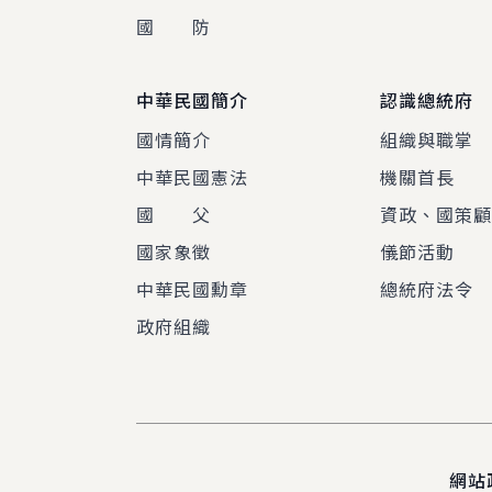
國 防
中華民國簡介
認識總統府
國情簡介
組織與職掌
中華民國憲法
機關首長
國 父
資政、國策
國家象徵
儀節活動
中華民國勳章
總統府法令
政府組織
網站