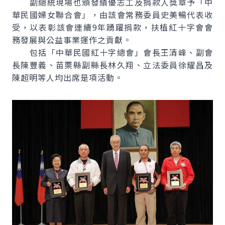
副總統現場也頒發績優志工及捐款人獎章予「中
華民國婦女聯合會」，由該會常務委員史美暢代表收
受，以表彰該會連續9年踴躍捐款，扶植紅十字會會
務發展與公益事業運作之貢獻。
包括「中華民國紅十字總會」會長王清峰、副會
長陳豐義、苗栗縣副縣長林久翔、立法委員徐耀昌及
陳超明等人均出席是項活動。