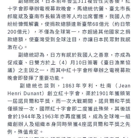
副總統說，日本前年發生311複合性災害後，紅
十字會即舉辦電視募款晚會，馬總統伉儷、臺北市長
郝龍斌及臺南市長賴清德等人均出席響應，我國人亦
紛紛慷慨解囊，使捐款總額達新臺幣68億元（約日幣
200億元），不僅為全球第一，亦超過其他國家之捐
款總額，使臺灣受到全球注目，亦讓日本民眾對我感
激在心。
副總統認為，日方有感於我國人之善意，亦成為
促成臺、日雙方於上（4）月10日簽署《臺日漁業協
議》之主因之一，而其中紅十字會所舉辦之電視募款
晚會即發揮了重要功能。
副總統也談到，1863年亨利‧杜南（Jean
Henri Dunant）創立紅十字會，渠於1901年獲頒第
一屆諾貝爾和平獎，而一次大戰期間，諾貝爾和平獎
僅頒授一次，國際紅十字會即二度獲此殊榮，其後該
會於1944年及1963年亦再度獲獎，成為全球唯一組
織創辦人及組織本身同時榮獲4座諾貝爾和平獎之先
例，殊值肯定。