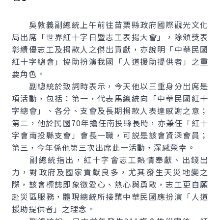
吳敦義副總統上午前往苗栗縣政府國際觀光文化
局出席「世界紅十字日暨志工表揚大會」，除頒獎表
彰績優志工及捐款人之傑出貢獻，亦說明「中華民國
紅十字總會」協助扮演我國「人道援助提供者」之重
要角色。
副總統於致詞時表示，今天他以三重身分出席是
項活動，包括：第一，代表馬總統向「中華民國紅十
字總會」、各分、支會及長期捐款人表達感謝之意；
第二，他於民國70年擔任南投縣長時，亦兼任「紅十
字會南投縣支會」會長一職，可説是該會資深會員；
第三，今年係他第三次出席此一活動，深感榮幸。
副總統指出，紅十字會志工熱情奉獻、出錢出
力，對政府及國家貢獻良多，尤其發生天災地變之
際，該會標誌即象徵愛心、熱心與勇敢，志工更自願
赴災區服務，體現總統所接櫫中華民國應扮演「人道
援助提供者」之理念。