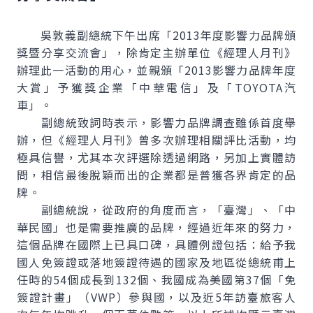
吳敦義副總統下午出席「2013年度影響力品牌頒
獎暨分享交流會」，除肯定主辦單位《經理人月刊》
辦理此一活動的用心，並親頒「2013影響力品牌年度
大賞」予獲獎企業「中華電信」及「TOYOTA汽
車」。
副總統致詞時表示，影響力品牌調查雖係首度舉
辦，但《經理人月刊》曾多次辦理相關評比活動，均
極具信譽，尤其本次評選除透過網路，另加上實體訪
問，相信最後脫穎而出的企業都是普獲各界肯定的品
牌。
副總統說，從政府的角度而言，「臺灣」、「中
華民國」也是需要推廣的品牌，經過近年來的努力，
這個品牌在國際上已具口碑，具體例證包括：給予我
國人免簽證或落地簽證待遇的國家及地區從總統甫上
任時的54個成長到132個、我國成為美國第37個「免
簽證計畫」（VWP）參與國，以及近5年訪臺旅客人