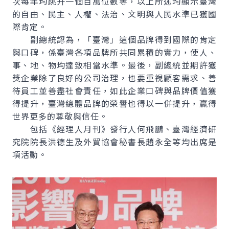
次每年均跳升一個百萬位數等，以上所述均顯示臺灣
的自由、民主、人權、法治、文明與人民水準已獲國
際肯定。
副總統認為，「臺灣」這個品牌得到國際的肯定
與口碑，係臺灣各項品牌所共同累積的實力，使人、
事、地、物均達致相當水準。最後，副總統並期許獲
獎企業除了良好的公司治理，也要重視顧客需求、善
待員工並善盡社會責任，如此企業口碑與品牌價值獲
得提升，臺灣總體品牌的榮譽也得以一併提升，贏得
世界更多的尊敬與信任。
包括《經理人月刊》發行人何飛鵬、臺灣經濟研
究院院長洪德生及外貿協會秘書長趙永全等均出席是
項活動。