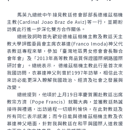
馬英九總統中午接見教廷修會部部長德維茲樞機
主教(
Cardinal Joao Braz de Aviz
)等一行，並期盼
訪賓此行進一步深化雙方合作關係。
總統致詞時首先歡迎德維茲樞機主教及教廷天主
教大學評鑑委員會主席衣慕達(
Franco Imoda
)神父代
表教廷專程來華，參加「臺灣地區男女修會會長聯合
會年會」及「2013年高等教育品質保證國際網路國際
研討會」。總統表示， 德維茲樞機主教此行是首次來
我國訪問，衣慕達神父則曾於1997年訪華，相信此次
來訪必能更深入瞭解我國政治、經濟及社會之發展與
改變。
總統提到，他頃於上月19日率慶賀團赴教廷出席
教宗方濟（
Pope Francis
）就職大典，並獲教廷熱誠
接待與禮遇，出訪過程一切順利愉快，在此對教廷及
所有同仁表示感謝；而今日能與德維茲樞機主教及衣
慕達神父晤面，針對我與教廷在和平與國際人道救援