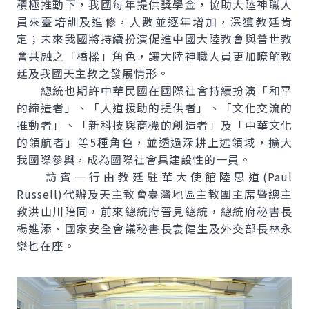
積極推動下，我國每年提供獎學金，協助大陸神職人
員來臺培訓及進修，人數並逐年增加，深獲教廷肯
定；未來我國將持續扮演促進中國大陸教會與普世教
會共融之「橋樑」角色，讓大陸神職人員更加瞭解教
廷及我國天主教之發展情形。
總統也期許中華民國在國際社會持續扮演「和平
的締造者」、「人道援助的提供者」、「文化交流的
推動者」、「新科技與商機的創造者」及「中華文化
的領航者」等5種角色，並透過深耕上述領域，擴大
我國際參與，成為國際社會具建設性的一員。
訪賓一行由教廷駐華大使館陸思道(Paul
Russell)代辦及天主教會臺灣地區主教團主席暨總主
教洪山川陪同，前來總統府晉見總統，總統府秘書長
楊進添、國家安全會議秘書長袁健生及外交部長林永
樂也在座。