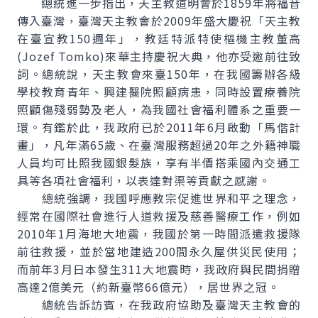
總統進一步指出，天主教道明會於1859年將福音
傳入臺灣，臺灣天主教會於2009年盛大慶祝「天主教
在臺宣教150週年」，教廷特派特使樞機主教董高
(Jozef Tomko)來華主持慶祝大典，他亦受邀前往致
詞。總統說，天主教會來臺150年，在我國籌辦各級
學校教育青年、興建醫院照顧病患，同時設置療養院
照顧傷殘弱勢及老人，為我國社會福利體系之重要一
環。有鑑於此，我政府已於2011年6月啟動「馬偕計
畫」，凡年滿65歲、在臺灣服務超過20年之外籍神職
人員均可比照我國銀髮族，享有半價搭乘國內交通工
具等各項社會福利，以表達對渠等貢獻之感謝。
總統強調，我國呼應教宗促進世界和平之理念，
經常在國際社會進行人道救援及慈善醫療工作，例如
2010年1月海地大地震，我國於第一時間派遣救援隊
前往救援，並於當地建造200間永久屋供災民使用；
而前年3月日本發生311大地震時，我政府與民間捐贈
高達2億美元（約新臺幣66億元），居世界之冠。
總統告訴訪賓，在我政府協助及臺灣天主教會的