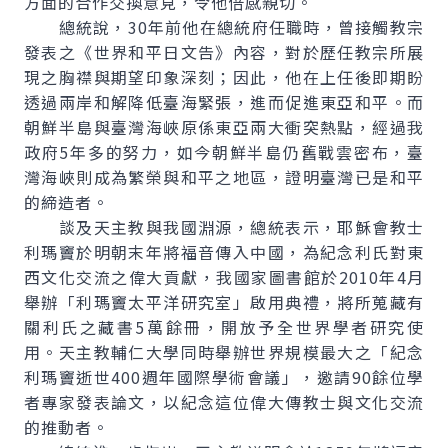
方面的合作交換意見，令他倍感親切。
總統說，30年前他在總統府任職時，曾接觸教宗
發表之《世界和平日文告》內容，對於歷任教宗所展
現之胸襟與期望印象深刻；因此，他在上任後即期盼
透過兩岸和解降低臺海緊張，進而促進東亞和平。而
朝鮮半島與臺灣海峽原係東亞兩大衝突熱點，經過我
政府5年多的努力，如今朝鮮半島仍舊戰雲密布，臺
灣海峽則成為繁榮與和平之地區，證明臺灣已是和平
的締造者。
談及天主教與我國淵源，總統表示，耶穌會教士
利瑪竇於明朝末年將福音傳入中國，為紀念利氏對東
西文化交流之偉大貢獻，我國家圖書館於2010年4月
舉辦「利瑪竇太平洋研究室」啟用典禮，將所蒐藏有
關利氏之藏書5萬餘冊，開放予全世界學者研究使
用。天主教輔仁大學同時舉辦世界規模最大之「紀念
利瑪竇逝世400週年國際學術會議」，邀請90餘位學
者專家發表論文，以紀念這位偉大傳教士與文化交流
的推動者。