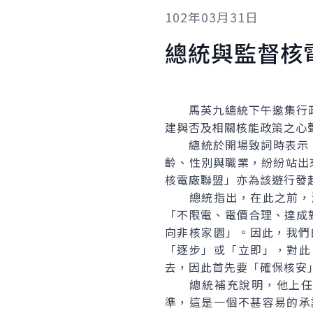
102年03月31日
總統與監督核
馬英九總統下午邀集行政
建與否及相關核能政策之心
總統於開場致詞時表示，兩
齡、性別與職業，紛紛站出
核電廠聯盟」亦為該遊行發
總統指出，在此之前，江
「不限電、電價合理、達成
向非核家園」。因此，我們
「逐步」或「立即」，對此
去，因此首先要「確保核安
總統補充說明，他上任後已承
準，這是一個不甚容易的承