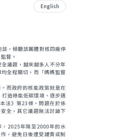
English
談，傾聽該團體對核四廠停
民監督。
安全議題，越來越多人不分年
樺均全程關切，而「媽媽監督
。而政府的核能政策就是在
、打造綠能低碳環境、逐步邁
本法》第23條，問題在於係
不安全，其它議題無法討論下
2025年降至2000年的水
工作，避免日後遭受譴責或制