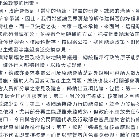
能源政策的因素。
，政府會做到「謙卑的傾聽、詳盡的研究、誠懇的溝通、審
有許多爭議，因此，我們希望讓民眾清楚瞭解停建與否的好處
灣社會，而一旦決定之後，大家一起來承擔、來面對，這是
家能夠開誠布公，並透過全程轉播的方式，把這個問題說清
停建與否、核廢料儲存、核四案公投、我國能源政策、對國
逃生規畫等議題廣泛交換意見。
背景輻射量及檢測站地點等議題，總統指示行政院原子能委
，讓外行人都聽得懂，以釋大眾疑惑。
，總統亦要求臺電公司及原能會清楚對外說明可容納人數及
措施，鑑於人為因素可能產生之問題，總統也裁示相關部會
人員所分享之意見及建言，歸納出五項結論，包括：第一，
低碳合理的非核家園；第二，對於如何達成非核家園之目
並減少對立；第三，我國應持續力行節能減碳，並全力發展
之依賴，尤其部分再生能源雖未臻成熟，但政府不應放棄任
第四，今日與會的公民團體代表及行政部會官員應於會後持
者就專業問題進行探討；第五，歡迎「媽媽監督核電廠聯盟
並不代表即支持核能，而是以監督者角色實際參與，瞭解核