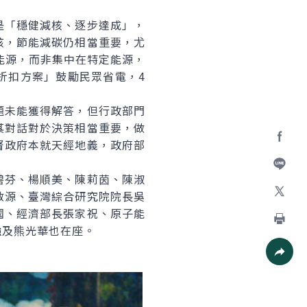
「穩健減核、逐步達成」，
核，節能減碳仍相當重要，尤
能源，而非集中在特定能源，
折扣方案」鼓勵民眾省電，4
未能獲得解答，但行政部門
其對話對於決策相當重要，做
督政府本就天經地義，政府部
Facebo
芬、楊順美、陳莉茵、陳淑
加入好
啟源、臺灣綜合研究院院長吳
X
國、經濟部長張家祝、原子能
強及熊光華也在座。
列印
社群分