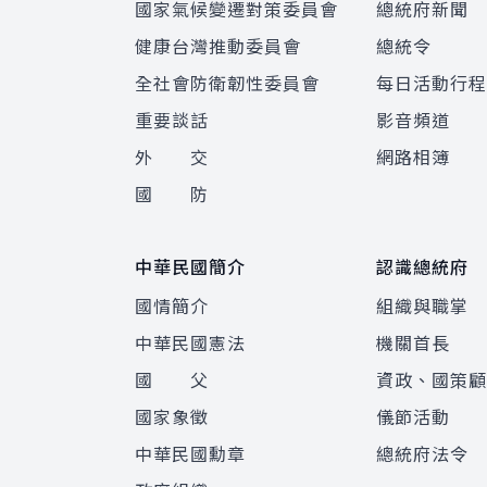
國家氣候變遷對策委員會
總統府新聞
健康台灣推動委員會
總統令
全社會防衛韌性委員會
每日活動行
重要談話
影音頻道
外 交
網路相簿
國 防
中華民國簡介
認識總統府
國情簡介
組織與職掌
中華民國憲法
機關首長
國 父
資政、國策
國家象徵
儀節活動
中華民國勳章
總統府法令