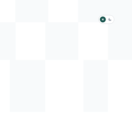
淺色模式
深色模式
防衛韌性委員會
動行程
歷任總統與副總統
展覽