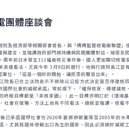
電團體座談會
院及經濟部等相關部會首長，與「媽媽監督核電廠聯盟」座
聲與建言，並強調政府部門將持續與民間團體對話，接受全
年前日本發生311福島核災事件後，國人更加關切核電
來表達看法，尤其今年 3月9日的遊行，他與行政院長江宜
起單位，「這是一個好的開始，讓民眾的聲音出來」。
院長已在立法院表示不排除以公投方式決定是否停建核四
對國際社會的減碳承諾」等前提下，「確保核安、穩健減核
的終極目標都是「非核家園」，此一目標亦明訂於《環境基
，社會在策略、方法上尚有不同看法。總統並強調，核電
」。
諾國際社會在2020年要將排碳量降至2005年的水準，
諾，尤其我國係倚賴出口為生的國家，因此必須做好減碳