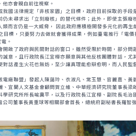
，他亦會親自前往視察。
我國法律規定「非核家園」之目標，政府目前採取的手段是
前仍未尋求出「立刻廢核」的替代條件；此外，即使主張廢
人類而言仍是一大威脅， 因此政府應積極開發多元化的再生
之目標，只要努力去做就會獲得成果，例如臺電推行「電價
度電。
開啟了政府與民間對話的窗口，雖然受限於時間，部分問題
的誠意，且行政院長江宜樺亦願意與其他反核團體對話，尤
使對話產生火花也無妨，至少讓真理能愈辯愈明，而人民監
電廠聯盟」發起人陳藹玲、衣淑凡、常玉慧、官麗嘉、黃碧
麗、宜蘭人文基金會顧問賀立維、中華經濟研究院董事長梁
科學研究所所長喻冀平，以及行政院長江宜樺、副院長毛治
電公司董事長黃重球等相關部會首長，總統府副秘書長羅智