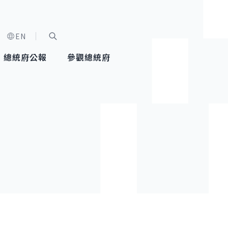
EN
字級選單
展開關鍵字搜尋
總統府公報
參觀總統府
健康台灣推動委員會
總統令
蕭美琴副總統
建築風華
全社會
每日活
行憲後
總統府
外交
網路相簿
國防