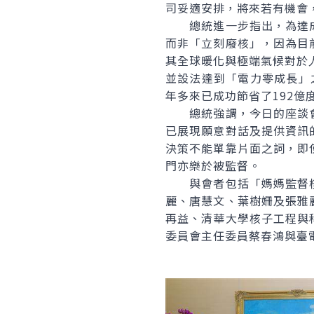
司妥適安排，將來若有機會
總統進一步指出，為達成
而非「立刻廢核」，因為目
其全球暖化與極端氣候對於
並設法達到「電力零成長」
年多來已成功節省了192億
總統強調，今日的座談會
已展現願意對話及提供資訊
決策不能單靠片面之詞，即
門亦樂於被監督。
與會者包括「媽媽監督核
麗、唐慧文、葉樹姍及張雅
再益、清華大學核子工程與
委員會主任委員蔡春鴻與臺