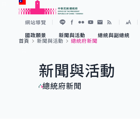
:::
跳到主要內容
中華民國總統府
網站導覽
展開
加入好友
Facebook
Flickr
YouTube
寫信給總統
RSS
國政願景
新聞與活動
總統與副總統
首頁
新聞與活動
總統府新聞
國政願景
新聞與活動
總統與副總統
參觀總統府
:::
新聞與活動
國家氣候變遷對策委員會
總統府新聞
賴清德總統
參觀資訊
總統府新聞
重要談話
影音頻道