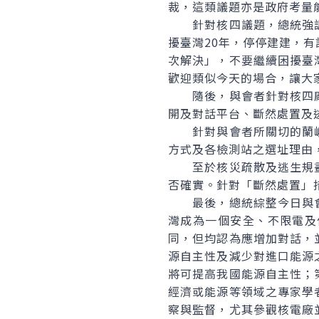
裁，這類議題亦是政府考量
針對核四議題，總統強調
擾臺灣20年，停停建建，
次解決」，不要繼續困擾臺
歡迎類似今天的場合，讓大
隨後，與會者針對核四廠
開及對話平台、斷然處置及
針對與會者所關切的蘭嶼
方式及各檢測站之選址理由
至於核災疏散及逃生規畫
否確實。針對「斷然處置」
最後，總統綜整今日與會
灣成為一個安全、不限電及
同，但均認為應增加對話，
源自主性及減少對進口能源
將可提高我國能源自主性；
經濟或能源等領域之專家學
察與監督，尤其參觀核電廠