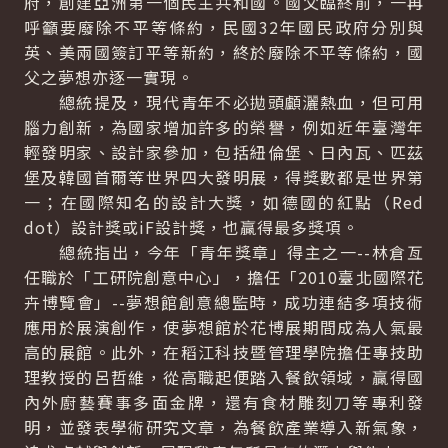
府，創建亞洲第一個民主共和國。國父臨終前，一再
呼籲要廢除不平等條約，民國32年國民政府分別與
英、美兩國簽訂平等新約，終於廢除不平等條約，國
父之夢想亦逐一實現。
總統提及，現代青年不必拋頭顱灑熱血，但可用
腦力創新，為國家增加許多的榮譽，例如近年臺灣年
輕發明家、設計家參加，包括紐倫堡、日內瓦、匹茲
堡及韓國首爾等世界四大發明展，得獎數都是世界第
一；在國際知名的設計大獎，如德國的紅點（Red
dot）設計獎或iF設計獎，也贏得最多獎項。
總統指出，今年「青年獎章」得主之一--林倉亙
任職於「工研院創意中心」，擔任「2010臺北國際花
卉博覽會」--夢想館創意總監時，成功連結多項技術
應用於展演創作，使夢想館於花博展期間成為人氣最
高的展館。此外，在稻江科技暨管理學院擔任專技助
理教授的呂哲維，從高職起便踏入餐飲領域，贏得國
內外廚藝賽事多面金牌，還有食材雕刻刀等專利發
明，並發表學術研究文章，為餐飲產業導入新氣象，