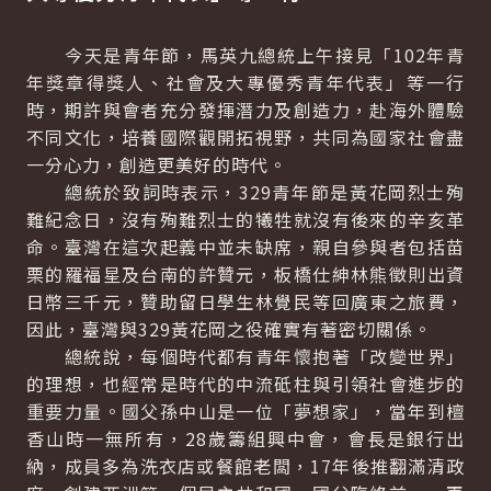
今天是青年節，馬英九總統上午接見「102年青
年獎章得獎人、社會及大專優秀青年代表」等一行
時，期許與會者充分發揮潛力及創造力，赴海外體驗
不同文化，培養國際觀開拓視野，共同為國家社會盡
一分心力，創造更美好的時代。
總統於致詞時表示，329青年節是黃花岡烈士殉
難紀念日，沒有殉難烈士的犧牲就沒有後來的辛亥革
命。臺灣在這次起義中並未缺席，親自參與者包括苗
栗的羅福星及台南的許贊元，板橋仕紳林熊徵則出資
日幣三千元，贊助留日學生林覺民等回廣東之旅費，
因此，臺灣與329黃花岡之役確實有著密切關係。
總統說，每個時代都有青年懷抱著「改變世界」
的理想，也經常是時代的中流砥柱與引領社會進步的
重要力量。國父孫中山是一位「夢想家」，當年到檀
香山時一無所有，28歲籌組興中會，會長是銀行出
納，成員多為洗衣店或餐館老闆，17年後推翻滿清政