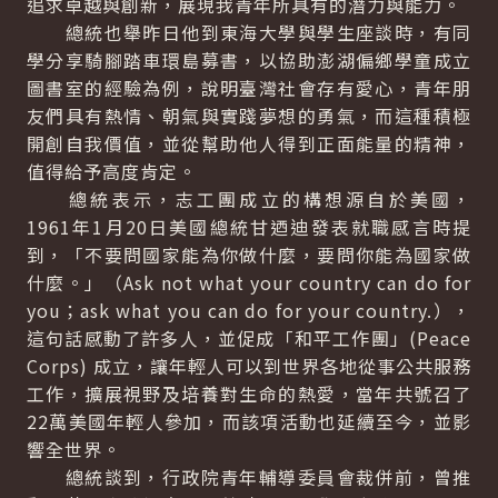
追求卓越與創新，展現我青年所具有的潛力與能力。
總統也舉昨日他到東海大學與學生座談時，有同
學分享騎腳踏車環島募書，以協助澎湖偏鄉學童成立
圖書室的經驗為例，說明臺灣社會存有愛心，青年朋
友們具有熱情、朝氣與實踐夢想的勇氣，而這種積極
開創自我價值，並從幫助他人得到正面能量的精神，
值得給予高度肯定。
總統表示，志工團成立的構想源自於美國，
1961年1月20日美國總統甘迺迪發表就職感言時提
到，「不要問國家能為你做什麼，要問你能為國家做
什麼。」（Ask not what your country can do for
you；ask what you can do for your country.），
這句話感動了許多人，並促成「和平工作團」(Peace
Corps) 成立，讓年輕人可以到世界各地從事公共服務
工作，擴展視野及培養對生命的熱愛，當年共號召了
22萬美國年輕人參加，而該項活動也延續至今，並影
響全世界。
總統談到，行政院青年輔導委員會裁併前，曾推