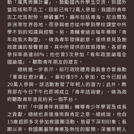
動「萬馬奔騰計畫」，鼓勵國內外學生交流，到國外
當區域和平志工，目前已有72萬人參加，我國的青年
志工吃苦耐勞、樂觀奮鬥，遍布包括青海、尼泊爾及
非洲等世界各地，而參與者亦從中學到學校課堂中所
學不到的知識與經驗。另，青輔會過去每年舉辦「青
年政策大聯盟」，做為青年發揮創意，提供意見及施
政建議的發聲管道，其中所提供的政策措施，各部會
參採率高達88%；他也曾5次參加「青年政策論壇全
國論壇」，聽取青年朋友的建言。
總統進一步表示，前行政院體育委員會亦曾推動
「單車壯遊計畫」，最初僅5千人參加，迄今已超過
20萬人參與，該活動激發了年輕人的潛力；此外，教
育部在今日下午也即將成立「青年諮詢會」，做為政
府聽取青年意見的另一個平台。
對於「中國青年救國團」輔導青少年學習及成長
之貢獻，總統也表達推崇與肯定之意。總統說，他自
15歲起即多次參加救國團活動，皆留下深刻印象；長
期以來，救國團展現專業及熱忱的服務，深獲年輕人