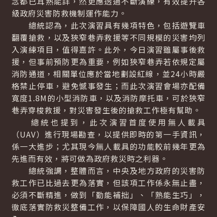
念都已耳熟能詳，然更應透過不斷演練，有效提升各
級政府災害防救機制運作能力。
總統認為，此次演習具有幾項特色，包括遊覽車
翻覆搶救，以及狹窄巷弄救援等不同規模的災害均列
入演練項目，值得嘉許。此外，今日演習雖屬事後救
援，但事前預防更為重要，例如狹窄巷弄若依規定屬
消防通道，相關單位應於當地劃設紅線，並24小時嚴
格禁止停車，避免憾事發生；而此次演習會場亦配備
寬度1.8M的小型消防車，以及消防摩托車，可於狹窄
巷弄穿梭救援，對災害發生後的搶救工作極有幫助。
總統也提到，此次演習首度使用無人載具
（UAV）進行現場勘查，以提供即時的第一手資訊，
係一大進步；尤其現今無人載具的功能較前幾年更為
先進而有效，將可做為政府救災時之利器。
總統強調，整體而言，中央及地方政府的災害防
救工作已比過去更為落實，但該項工作係永無止盡，
必須不斷精進，做到「勤能補拙」、「熟能生巧」，
徹底落實防救災整備工作，以保障國人的生命財產安