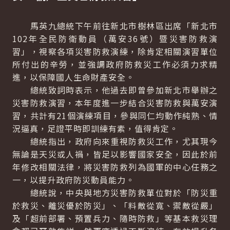
馬英九總統下午前往新北市樹林區出席「新北市
102年全民防衛動員（萬安36號）暨災害防救演
習」，視察各項災害防救演練，除肯定相關演習單位
所付出的辛勞，並強調政府防救災工作必須力求精
進，以保障國人生命財產安全。
總統致詞時表示，他過去即曾參加新北市舉辦之
災害防救演習，本年度進一步結合災害防救與萬安演
習，共計有21個演練項目，參與同仁均動作純熟、情
況逼真，足證平時即訓練有素，值得肯定。
總統指出，政府向來重視防救災工作，尤其現今
無論是天災或人禍，皆足以影響國家安全，因此於前
年修改相關法律，將災害防救列為國軍的中心任務之
一，以提升政府防災動員能力。
總統說，中央與地方災害防救單位對於「防災重
於救災、離災優於防災」、「料敵從寬、禦敵從嚴」
及「超前部署、預置兵力、隨時防救」等基本救災理